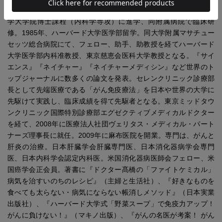
医学部内科元准教授。1977年、東京慈恵会医科大学卒業後、同大
学大学院博士課程（内科学専攻）に進学、同附属病院で臨床研
修。1985年、ハーバード大学医学部留学。同大学附属マサチュー
セッツ総合病院にて、フェロー、助手、助教授を経てハーバード
大学医学部内科准教授、東京慈恵会医科大学教授となる。『サイ
エンス』『ネイチャー』『ネイチャーメディシン』など世界のト
ップジャーナルに数多くの論文を発表。セレンクリニック診療部
長として先端医療である「がん免疫療法」を日本や世界の大学に
先駆けて実践し、臨床成績を得て先駆者となる。東京ミッドタウ
ンクリニック国際特別診療部エグゼクティブメディカルドクター
を経て、2008年に医療法人社団ヴェリタス・メディカル・パート
ナーズ理事長に就任。2009年に麻布医院を開業。専門は、がんと
肝炎の治療。日本肝臓学会肝臓専門医、日本消化器病学会専門
医、日本内科学会認定内科医。米国消化器病医師会フェロー、米
国癌学会正会員。著書に『ドクター髙橋の「ファイトケミカル」
病気を治すいのちのレシピ』（主婦と生活社）、『好きなものを
食べても太らない・病気にならない帳消しメソッド』（日本実業
出版社）、『ハーバード大学式「野菜スープ」で免疫力アップ！
がんに負けない！』（マキノ出版）、『がんの名医が考案！ がん