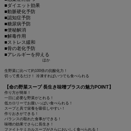
■ダイエット効果
■動脈硬化予防
■認知症予防
■糖尿病予防
■便秘解消
■解毒作用
■ストレス緩和
■骨の老化予防
■アレルギーを抑える
ほか
生野菜に比べて約100倍の抗酸化力！
切って煮るだけ！ 冷凍すればいつでも食べられる
【命の野菜スープ 長生き味噌プラスの魅力POINT】
作り方が簡単！
一日に必要な野菜がとれる！
低カロリーでお腹いっぱい食べられる！
スープと具で栄養を吸収しやすい！
作りおきができる！
バランスの取れた食事ができる！
味噌の効果でさらに長生き！
ファイトケミカルスープがさらにおいしく食べられる！