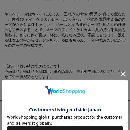
キャベツ、かぼちゃ、にんじん、玉ねぎの4つの野菜を切って煮るだ
け。栄養(ファイトケミカル)がたっぷり入った、病気を撃退する命のス
ープがさらに進化しました！ ベースとなる命のスープに具入りの味噌
玉をプラスすることで、スープのファイトケミカルに具の持つ栄養素も
加わり、さらに体が喜ぶ一杯に。気になる症状、不調に合わせて、数あ
る味噌玉の中からセレクト可能。冬はもちろん、一年中飲みたいぽかぽ
かのスープの完成です。
【あわせ買い時の配送について】
予約商品と他商品を同時にお求めの場合、最も発売日の遅い商品に合わ
せての一括配送となります。
ご注意ください。別々の配送をご希望の場合は、お手数をおかけします
が、それぞれ個別にお買い求めください。
プロフィール
髙橋 弘(たかはし ひろし)
1951年埼玉県生まれ。医学博士。麻布医院院長。ハーバード大学