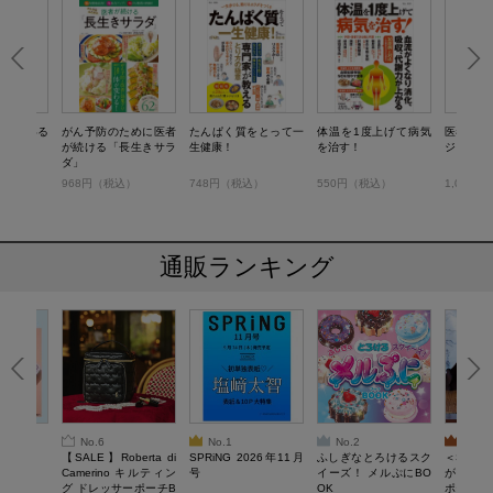
飲んでいる
がん予防のために医者
たんぱく質をとって一
体温を1度上げて病気
医者が考
そ汁
が続ける「長生きサラ
生健康！
を治す！
ジュース
ダ」
税込）
968円（税込）
748円（税込）
550円（税込）
1,078
通販ランキング
No.6
No.1
No.2
No.3
6年9月号
【SALE】Roberta di
SPRiNG 2026年11月
ふしぎなとろけるスク
＜SAL
Camerino キルティン
号
イーズ！ メルぷにBO
がある 
グ ドレッサーポーチB
OK
ポーチBO