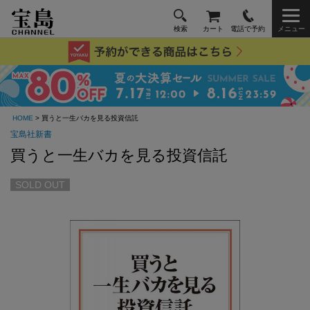
検索
カート
電話で予約
メニュー
HOME
> 買うと一生バカを見る投資信託
宝島社新書
買うと一生バカを見る投資信託
SOLD OUT