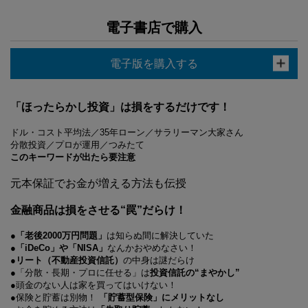
電子書店で購入
電子版を購入する
「ほったらかし投資」は損をするだけです！
ドル・コスト平均法／35年ローン／サラリーマン大家さん
分散投資／プロが運用／つみたて
このキーワードが出たら要注意
元本保証でお金が増える方法も伝授
金融商品は損をさせる“罠”だらけ！
●
「老後2000万円問題」
は知らぬ間に解決していた
●
「iDeCo」や「NISA」
なんかおやめなさい！
●
リート（不動産投資信託）
の中身は謎だらけ
●「分散・長期・プロに任せる」は
投資信託の“まやかし”
●頭金のない人は家を買ってはいけない！
●保険と貯蓄は別物！
「貯蓄型保険」にメリットなし