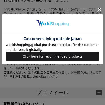
●お金を貯める方法は
「先取り貯蓄」
しかない！
投資初心者の人は「損しない」「元本保証」にものすごくこだわるも
の。そういった知識ゼロの人が最初に手を出しがちなのが「投資信
託」。本書では、なぜ投資信託がダメなのかを説明するとともに、どん
な金融商品を買ったらいいのか、いけないのか、元本割れを起こさない
方法をガイドします。また「ほったらかし」「ドル・コスト平均法」
「35年ローン」「サラリーマン大家さん」「分散投資」「つみたて」と
いった金融業界が初心者を騙すための決めゼリフを説明しながら、「損
しにくい」「そこそこの利益がとれる」ちゃんとした商品を紹介しま
す。
【あわせ買い時の配送について】
予約商品と他商品を同時にお求めの場合、最も発売日の遅い商品に合わ
せての一括配送となります。
ご注意ください。別々の配送をご希望の場合は、お手数をおかけします
が、それぞれ個別にお買い求めください。
プロフィール
荻原 博子(おぎわら ひろこ)