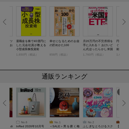
増えるコツ
退職金を株で40億円に
幸せになるためのお金
月20万円の不労所得を
円安株で
マンガ お
した元会社員が教える
の貯めかた100
手に入れる！ おけいど
ぐ！ 『
生
小型成長株投資術
ん式ほったらかし米国
術
ETF入門
税込）
1,650円（税込）
858円（税込）
1,760円（税込）
1,650
通販ランキング
No.6
No.1
No.2
No.3
erta di
InRed 2026年10月号
＜SALE＞男を磨く梅
ふしぎなとろけるスク
【SAL