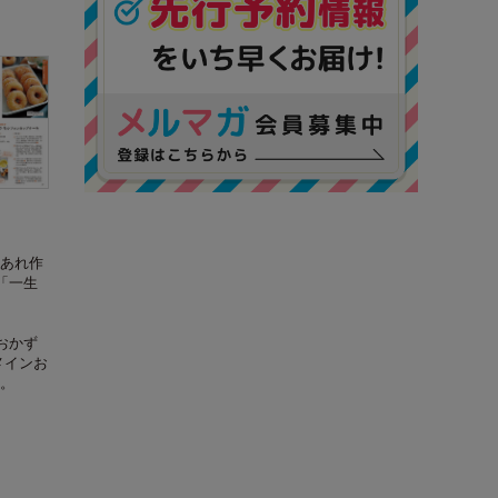
あれ作
「一生
おかず
メインお
。