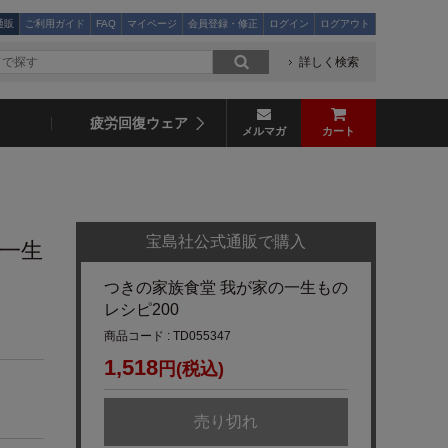
通販
ご利用ガイド
FAQ
マイページ
会員登録・修正
ログイン
ログアウト
詳しく検索
疲労回復ウェア
メルマガ
カート
宝島社公式通販で購入
の一生
つきの家族食堂 我が家の一生もの
レシピ200
商品コード : TD055347
1,518
円(税込)
売り切れ