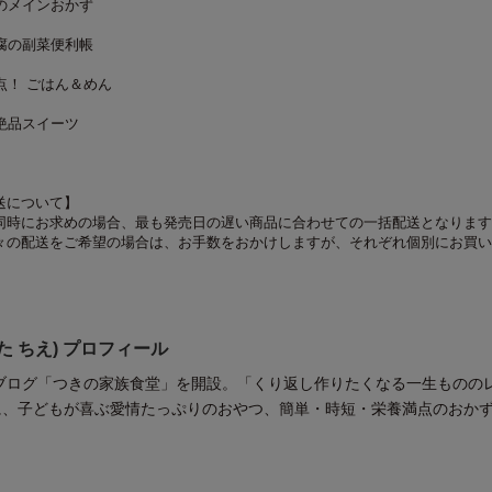
のメインおかず
腐の副菜便利帳
点！ ごはん＆めん
絶品スイーツ
送について】
同時にお求めの場合、最も発売日の遅い商品に合わせての一括配送となります
々の配送をご希望の場合は、お手数をおかけしますが、それぞれ個別にお買い
た ちえ) プロフィール
、ブログ「つきの家族食堂」を開設。「くり返し作りたくなる一生ものの
に、子どもが喜ぶ愛情たっぷりのおやつ、簡単・時短・栄養満点のおか