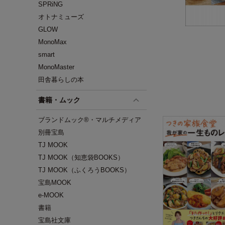
SPRiNG
オトナミューズ
GLOW
MonoMax
smart
MonoMaster
田舎暮らしの本
書籍・ムック
ブランドムック®・マルチメディア
別冊宝島
TJ MOOK
TJ MOOK（知恵袋BOOKS）
TJ MOOK（ふくろうBOOKS）
宝島MOOK
e-MOOK
書籍
宝島社文庫