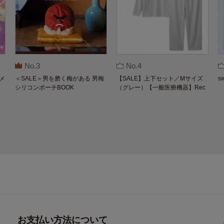
No.3
No.4
メ
＜SALE＞男を磨く梅がある 男梅
【SALE】上下セット／Mサイズ
s
シリコンポーチBOOK
（グレー）【一般医療機器】Rec
overypro Lab. 疲労回復ウェア 長
袖クルーネック・ロングパンツ
お支払い方法について