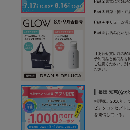
Part 2
家族に大好評
Part 3
野菜・卵・豆
Part 4
ボリューム満
Part 5
お店みたいな
【あわせ買い時の配
予約商品と他商品を
ご注意ください。別
ださい。
長田 知恵(なが
料理家。2016年
ピ」をコンセプト
を発信している。