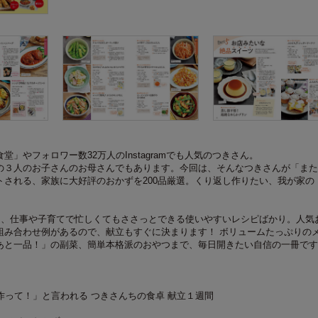
堂」やフォロワー数32万人のInstagramでも人気のつきさん。
の３人のお子さんのお母さんでもあります。今回は、そんなつきさんが「また
トされる、家族に大好評のおかずを200品厳選。くり返し作りたい、我が家の
品は、仕事や子育てで忙しくてもささっとできる使いやすいレシピばかり。人気
組み合わせ例があるので、献立もすぐに決まります！ ボリュームたっぷりの
あと一品！」の副菜、簡単本格派のおやつまで、毎日開きたい自信の一冊です
って！」と言われる つきさんちの食卓 献立１週間