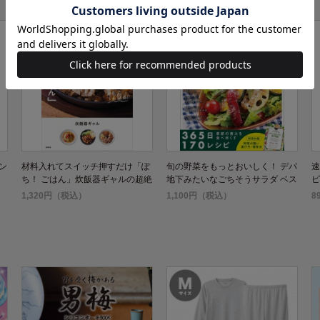
ン
材料入れてスイッチ押すだけ「ぽ
旬の野菜をもっとおいしく！ デパ
速
ち！ ごはん」炊飯器ギャルの超絶
地下みたいなごちそうサラダ ベス
ピ
品レシピ
トレシピ
1,320円（税込）
1,100円（税込）
8