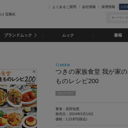
よくあるご質問
会社情報
採用情報
公式
.1 宝島社
ブランドムック
ムック
書籍
TJ MOOK
つきの家族食堂 我が家
ものレシピ200
SOLD OUT
著者：長田知恵
発売日：2024年5月14日
価格：1,518円(税込)