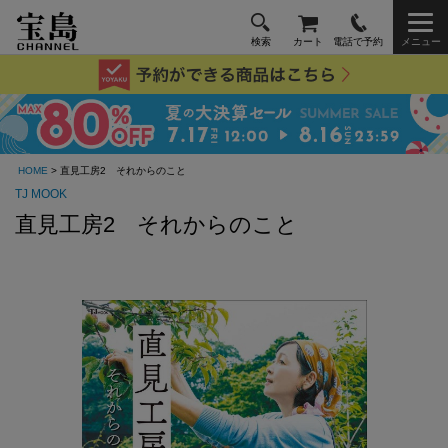
検索
カート
電話で予約
メニュー
HOME
> 直見工房2 それからのこと
TJ MOOK
直見工房2 それからのこと