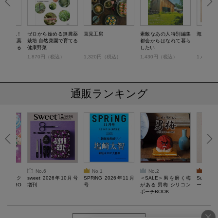
とん解説！
ゼロから始める無農薬
直見工房
素敵なあの人特別編集
海辺の犬
る 無農薬
栽培 自然菜園で育てる
都会からはなれて暮ら
」で育てる
健康野菜
したい
税込）
1,870円（税込）
1,320円（税込）
1,430円（税込）
1,430
通販ランキング
No.6
No.1
No.2
No.3
ろけるスク
sweet 2026年10月号
SPRiNG 2026年11月
＜SALE＞男を磨く梅
Sumikko
ルぷにBO
増刊
号
がある 男梅 シリコン
ーツチャ
ポーチBOOK