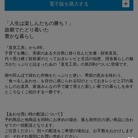
電子版を購入する
「人生は楽しんだもの勝ち！」
故郷でたどり着いた
豊かな暮らし
『直見工房』から4年。
子育てを機に、実家のある大分県に移り住んだ女優・財前直見。
代々受け継ぐ財前家のとっておきレシピと生活の知恵、田舎暮らしの魅
力がたっぷりと詰まったあの『直見工房』の第2弾がついに登場です。
畑や田んぼで採れた作物をたっぷりと使い、季節の恵みを味わう。
「食べるしあわせ」を存分に感じられる52のとっておきレシピと27の暮
らしのお道具、家族みんなの手で建て替えた新しい家での暮らしを余す
ところなくご紹介する一冊です。
【あわせ買い時の配送について】
予約商品と他商品を同時にお求めの場合、最も発売日の遅い商品に合わ
せての一括配送となります。
ご注意ください。別々の配送をご希望の場合は、お手数をおかけします
が、それぞれ個別にお買い求めください。