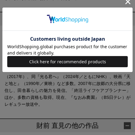
プロフィール
財前 直見(ざいぜん なおみ)
1966年1月10日、大分県生まれ。1985年、俳優デビュー。シリア
スからコメディ作品まで、数々の映画・ドラマに出演。おもな出
演作品は、ドラマ『お水の花道』（1999年／フジテレビ）、連続
テレビ小説『ごちそうさん』（2013年）、同『スカーレット』
（2019年／ともにNHK）、大河ドラマ『おんな城主 直虎』
（2017年）、同『光る君へ』（2024年／ともにNHK）、映画『天
と地と』（1990年／東映）など多数。2007年に故郷の大分県に移
住し、田舎暮らしの魅力を発信。「終活ライフケアプランナー」
ほか、多数の資格も取得。現在、『なおみ農園』（BS日テレ）が
レギュラー放送中。
財前 直見の他の作品