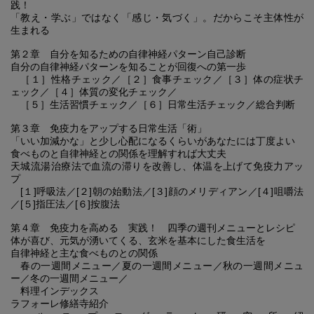
践！
「教え・学ぶ」ではなく「感じ・気づく」。だからこそ主体性が
生まれる
第２章 自分を知るための自律神経パターン自己診断
自分の自律神経パターンを知ることが回復への第一歩
［１］性格チェック／［２］食事チェック／［３］体の症状チ
ェック／［４］体質の変化チェック／
［５］生活習慣チェック／［６］日常生活チェック／総合判断
第３章 免疫力をアップする日常生活「術」
「いい加減かな」と少し心配になるくらいがあなたには丁度よい
食べものと自律神経との関係を理解すれば大丈夫
天城流湯治療法で血流の滞りを改善し、体温を上げて免疫力アッ
プ
[１]呼吸法／[２]朝の始動法／[３]顔のメリディアン／[４]咀嚼法
／[５]指圧法／[６]按腹法
第４章 免疫力を高める 実践！ 四季の週刊メニューとレシピ
体が喜び、元気が湧いてくる、玄米を基本にした食生活を
自律神経と主な食べものとの関係
春の一週間メニュー／夏の一週間メニュー／秋の一週間メニュ
ー／冬の一週間メニュー／
料理インデックス
ラフォーレ修繕寺紹介