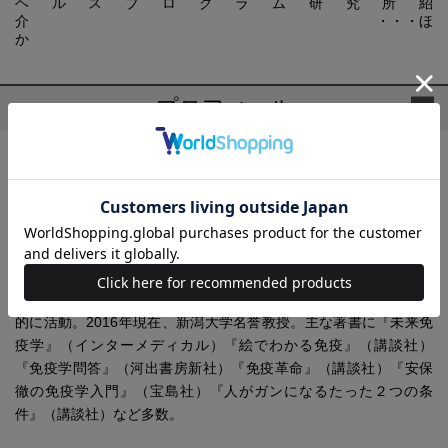
ヘルスプログラム研究所紹
介 ・・・ほ
か
プロフィール
安保 徹(あぼ とおる)
医学博士。1947年青森県生まれ。東北大学医学部卒業。アメリ
カ・アラバマ大学留学中の1980年、「ヒトNK細胞抗原CD57に関
するモノクローナル抗体」を作製。1989年、胸腺外分化T細胞を
発見。1996年、白血球の自律神経支配のメカニズムを解明。2000
年、胃潰瘍の原因が胃酸であるとの定説を覆して注目される。200
を超える英文論文を発表し、国際的に名高い免疫学者として精力
的に活動。2016年現在、新潟大学名誉教授。主な著書に『未来免
疫学』（インターメディカル）『絵でわかる免疫』（講談社）
『免疫学問答』（河出書房新社）『免疫革命』（講談社）『安保
徹の免疫学入門』（宝島社）『人がガンになるたった２つの条
件』（講談社）など多数。