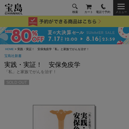
検索
カート
電話で予約
メニュー
HOME
> 実践・実証！ 安保免疫学「私」と家族でがんを治す！
宝島社新書
実践・実証！ 安保免疫学
「私」と家族でがんを治す！
SOLD OUT