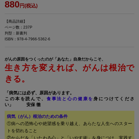
880
円(税込)
【商品詳細】
ページ数：237P
判型：新書判
ISBN：978-4-7966-5362-6
がんの原因をつくったのが「あなた」自身だからこそ、
生き方を変えれば、がんは根治で
きる。
「病気には必ず、原因があります。
この本を読んで、
食事法と心の健康を
身につけてくださ
い」 安保 徹
病気（がん）根治のための条件
①病への恐怖心や絶望感を乗り越え、あらたな人生へのスター
トを切れること
②からだを「いたわる心」と「いやす術」を身につけ、実践す