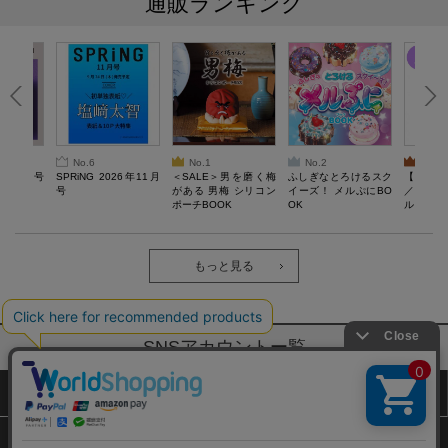
通販ランキング
No.6
No.1
No.2
No.3
26年10月号
SPRiNG 2026年11月
＜SALE＞男を磨く梅
ふしぎなとろけるスク
【SAL
号
がある 男梅 シリコン
イーズ！ メルぷにBO
／Lサ
ポーチBOOK
OK
ル）【一
Recover
労回復ウ
ーネック
ツ
もっと見る
SNSアカウントー覧
サイトマップ
公式通販ご利用ガイド
プライバシーポリシー
特定商取引法に基づく表記