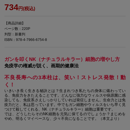
734
円(税込)
【商品詳細】
ページ数：220P
判型：新書判
ISBN：978-4-7966-6754-8
ガンを叩くNK（ナチュラルキラー）細胞の増やし方
免疫学の権威が説く、画期的健康法
不良長寿への3本柱は、笑い！ストレス発散！動
く！
いきいき長く生きる秘訣とは？生まれつき私たちの身体に備わってい
る、免疫力をきたえることです。どんなに強力なウィルスや病原菌に感
染しても、免疫系さえしっかりしていれば発症しません。生命力とは免
疫力だと、私は思っています。中でもガン細胞やウィルスをいち早く見
つけて殺してくれる、NK（ナチュラルキラー）細胞は重要です。
では、どうしたらそのNK細胞を元気に保てるのでしょうか？まじめを
やめ、明るくマイペースな、少々不良になることです。（本文より）