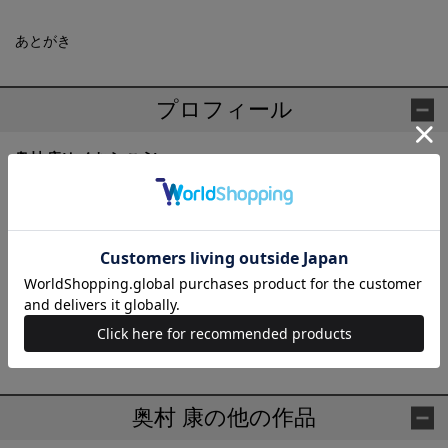
あとがき
プロフィール
奥村 康(おくむら こう)
1942年生まれ。順天堂大学医学部免疫学特任教授・名誉教授。順
天堂大学大学院医学研究科アトピー疾患研究センター長。73年、
千葉大学大学院医学研究科修了（医学博士）。スタンフォード大
学留学後、東京大学医学部免疫学助手・講師を経て、順天堂大学
医学部免疫学教授、同大医学部長などを歴任し現職。「サプレッ
サーT細胞」の発見者。ベルツ賞、高松宮奨励賞、安田医学賞、ISI
引用最高栄誉賞、日本医師会医学賞など受賞歴多数。免疫学の世
界的権威。
奥村 康の他の作品