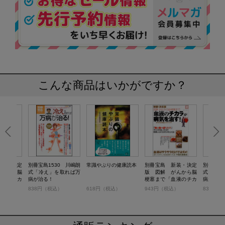
こんな商品はいかがですか？
新装・決定
別冊宝島1530 川嶋朗
常識やぶりの健康読本
別冊宝島 新装・決定
別冊宝島1
がんから脳
式「冷え」を取れば万
版 図解 がんから脳
式「冷え
血液のチカ
病が治る！
梗塞まで「血液のチカ
病が治る
治す！
ラ」が病気を治す！
）
838円（税込）
618円（税込）
943円（税込）
838円（