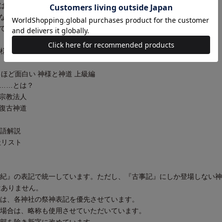
は何社あるの？
なに？
て？
様式
ほど面白い 神様と神道 上級編
……とは？
宗教法人
復古神道
語解説
神社リスト
書紀』の表記で統一しています。ただし、『古事記』にしか登場しない
はありません。
名は、各神社の祭神表記を優先させています。
い場合は、略称も使用させていただいています。