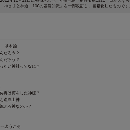
2012年11月12日に発売された、別冊宝島『別冊宝島1921 日本人なら
 神さまと神道 100の基礎知識』を一部改訂し、書籍化したものです
道 基本編
んだろう？
んだろう？
いったい神社ってなに？
様
伊奘冉は何をした神様？
之迦具土神
荒ぶる神なのか？
界へようこそ