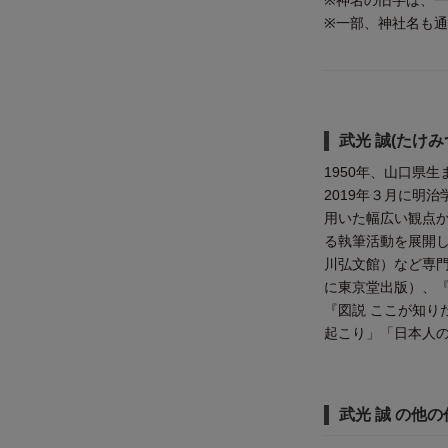
※神名の旧字は、
※一部、神社名も
武光 誠(たけみ
1950年、山口県
2019年３月に明
用いた幅広い観点
る執筆活動を展開
川弘文館）など専
に東京堂出版）、『
『図説 ここが知り
起こり」「日本人
武光 誠 の他の