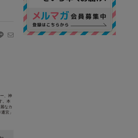
ー、神
す。本
美麗なカ
年遷宮」