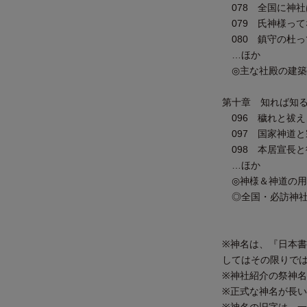
078 全国に神社
079 氏神様って
080 鎮守の杜っ
…ほか
◎主な社殿の建築
第十章 知れば知る
096 穢れと祓え
097 国家神道と
098 本居宣長と
…ほか
◎神様＆神道の用
◎全国・必訪
※神名は、『日本
してはその限りで
※神社紹介の祭神
※正式な神名が長