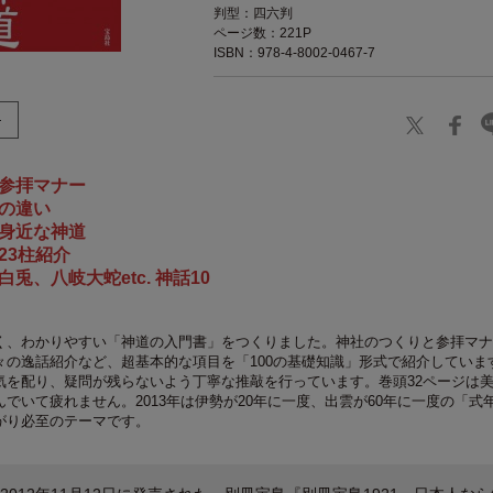
判型：四六判
ページ数：221P
ISBN：978-4-8002-0467-7
参拝マナー
の違い
身近な神道
23柱紹介
兎、八岐大蛇etc. 神話10
く、わかりやすい「神道の入門書」をつくりました。神社のつくりと参拝マナ
々の逸話紹介など、超基本的な項目を「100の基礎知識」形式で紹介していま
気を配り、疑問が残らないよう丁寧な推敲を行っています。巻頭32ページは
でいて疲れません。2013年は伊勢が20年に一度、出雲が60年に一度の「式
がり必至のテーマです。