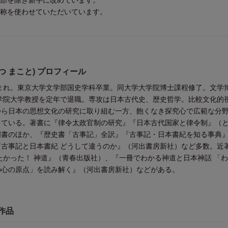
一部を除き新字に改めています。
通称を使わせていただいています。
つ まこと) プロフィール
生まれ。東京大学文学部国史学科卒業。同大学大学院博士課程修了。文学
治学院大学教授を定年で退職。専攻は日本古代史、歴史哲学。比較文化的
から日本の思想文化の研究に取り組む一方、飽くなき探究心で広範な分
している。著書に『律令太政官制の研究』『日本古代国家と律令制』（
門書のほか、『歴史書「古事記」全訳』『古事記・日本書紀を知る事典
古事記と日本書紀 どうして違うのか』（河出書房新社）など多数。近
たかった！ 神道』（青春出版社）、『一冊でわかる神道と日本神話 「
の心の原点」を読み解く』（河出書房新社）などがある。
作品