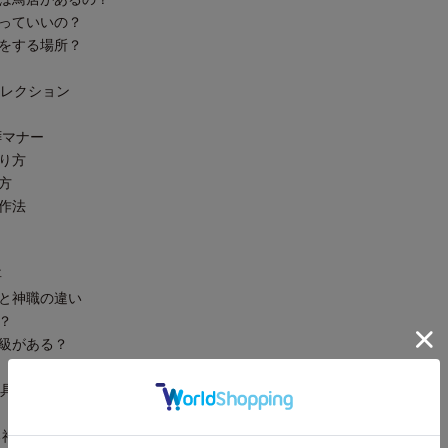
っていいの？
をする場所？
犬コレクション
拝マナー
り方
方
作法
事
と神職の違い
？
級がある？
用具解説
る神社の秘密