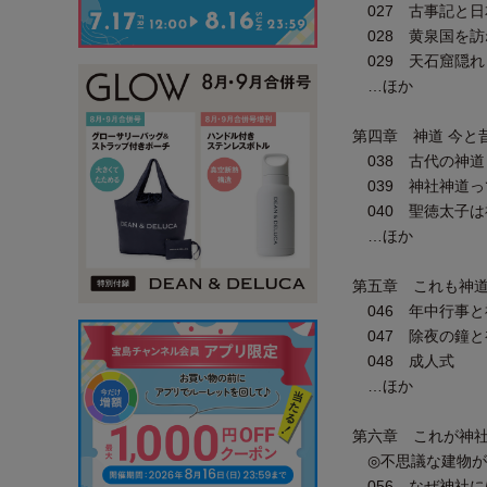
027 古事記
028 黄泉国を訪
029 天石窟隠れ
…ほか
第四章 神道 今と
038 古代の神道
039 神社神道っ
040 聖徳太子
…ほか
第五章 これも神道
046 年中行事と
047 除夜の鐘と
048 成人式
…ほか
第六章 これが神
◎不思議な建物が
056 なぜ神