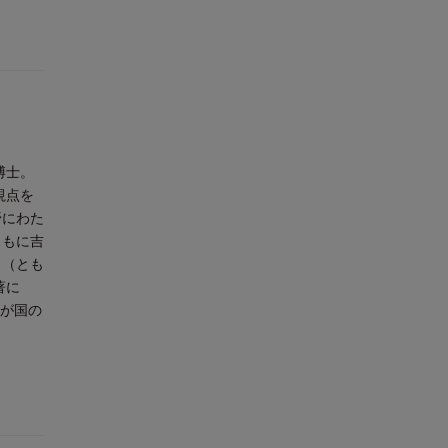
博士。
視点を
野にわた
ともに吉
』（とも
著に
わが国の