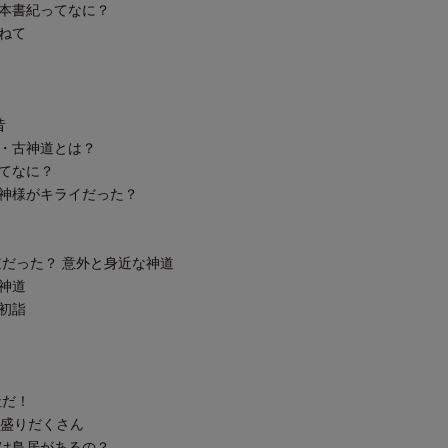
と日本書紀ってなに？
ねて
昔
・古神道とは？
てなに？
は神様がキライだった？
だった？ 意外と身近な神道
神道
初詣
社だ！
盛りだくさん
社には鳥居があるの？