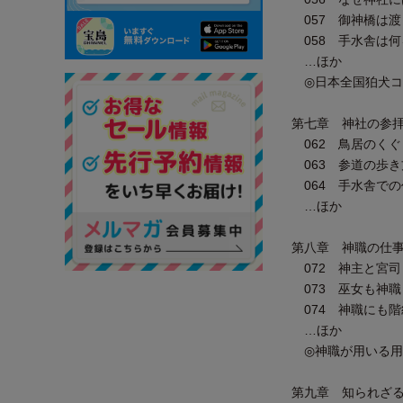
057 御神橋は渡
058 手水舎は何
…ほか
◎日本全国狛
第七章 神社の参
062 鳥居のくぐ
063 参道の歩き
064 手水舎での
…ほか
第八章 神職の仕
072 神主と宮司
073 巫女も神職
074 神職にも階
…ほか
◎神職が用いる
第九章 知られざ