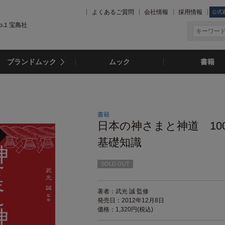
よくあるご質問
会社情報
採用情報
公式
.1 宝島社
ブランドムック
ムック
書籍
書籍
日本の神さまと神道 10
基礎知識
SOLD OUT
著者：武光 誠 監修
発売日：2012年12月8日
価格：1,320円(税込)