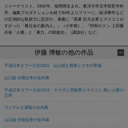
ジャーナリスト。1955年、福岡県生まれ。東洋大学文学部哲学科
卒。編集プロダクションを経て84年よりフリーに。経済事件など
の圧倒的な取材力に定評が。著書に『黒幕 巨大企業とマスコミが
すがった「裏社会の案内人」』（小学館）、『同和のドン 上田藤
兵衞「人権」と「暴力」の戦後史』（講談社）など。
伊藤 博敏の他の作品
平成日本タブー大全2015 山口組と興業とカネの聖域
山口組 分裂抗争の全内幕
平成日本タブー大全2016 ヤクザと芸能界とマスコミ 黒い人脈の
正体
フジテレビ凋落の全内幕
山口組 分裂抗争の全内幕