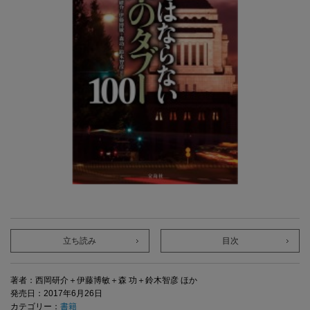
立ち読み
目次
著者：西岡研介＋伊藤博敏＋森 功＋鈴木智彦 ほか
発売日：2017年6月26日
カテゴリー：
書籍