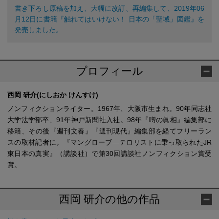
書き下ろし原稿を加え、大幅に改訂、再編集して、2019年06
月12日に書籍『触れてはいけない！ 日本の「聖域」図鑑』を
発売しました。
プロフィール
西岡 研介(にしおか けんすけ)
ノンフィクションライター。1967年、大阪市生まれ。90年同志社
大学法学部卒、91年神戸新聞社入社。98年『噂の眞相』編集部に
移籍、その後『週刊文春』『週刊現代』編集部を経てフリーラン
スの取材記者に。『マングローブ―テロリストに乗っ取られたJR
東日本の真実』（講談社）で第30回講談社ノンフィクション賞受
賞。
西岡 研介の他の作品