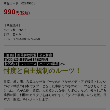
商品コード：02749601
990
円(税込)
【商品詳細】
ページ数：255P
判型：四六判
ISBN：978-4-8002-7496-0
山口組
部落解放同盟
公安警察
官房機密費
SWC
日本会議
特区利権
ジャニーズ
パチンコ業界
ほか
忖度と自主規制のルーツ！
皇室、暴力団、右翼はなぜタブーなのか？なぜメディアで報道されない
のか？戦後の日本でタブーとなった事象そのもののルーツをひもとくと
ともに、抗がん剤、農協、大相撲と八百長、リボ払いなど、知られざる
業界の闇、利権のカラクリを詳らかにする「タブー事典」の決定版。日
本の「聖域」をレポートします。