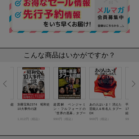
こんな商品はいかがですか？
 日本の超
別冊宝島2374 昭和史
超図解 ベンジャミ
あの人はいま！ 消えた
平成日本
10大事件の謎
ン・フルフォードの
芸能人＆有名人 タブー
17 都
「世界の黒幕」タブー
DX
組と百田
大図鑑
）
1,012円（税込）
990円（税込）
968円（税込）
990円（