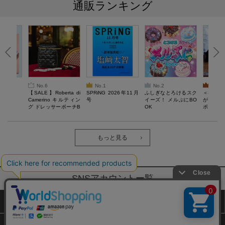
通販ランキング
No.6
No.1
No.2
No.3
6年9月号
【SALE】Roberta di
SPRiNG 2026年11月
ふしぎなとろけるスク
＜SAL
Camerino キルティン
号
イーズ！ メルぷにBO
がある 
グ ドレッサーポーチB
OK
ポーチBO
OOK
もっと見る
SNSアカウントー覧
サイトマップ
公式通販ご利用ガイド