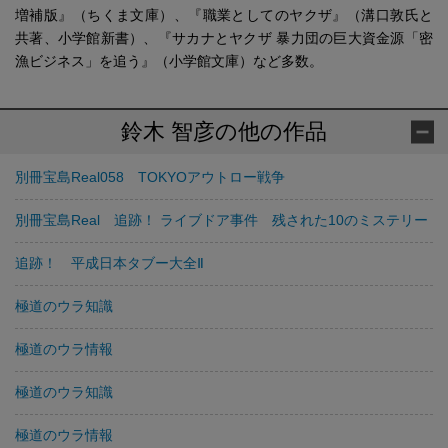
増補版』（ちくま文庫）、『職業としてのヤクザ』（溝口敦氏と
共著、小学館新書）、『サカナとヤクザ 暴力団の巨大資金源「密
漁ビジネス」を追う』（小学館文庫）など多数。
鈴木 智彦の他の作品
別冊宝島Real058 TOKYOアウトロー戦争
別冊宝島Real 追跡！ ライブドア事件 残された10のミステリー
追跡！ 平成日本タブー大全Ⅱ
極道のウラ知識
極道のウラ情報
極道のウラ知識
極道のウラ情報