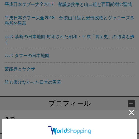
平成日本タブー大全2017 都議会抗争と山口組と百田尚樹の聖域
平成日本タブー大全2018 分裂山口組と安倍政権とジャニーズ事
務所の黒幕
ルポ 禁断の日本地図 封印された昭和・平成「裏面史」の辺境を歩
く
ルポ タブーの日本地図
芸能界とヤクザ
誰も書けなかった日本の黒幕
プロフィール
森 功