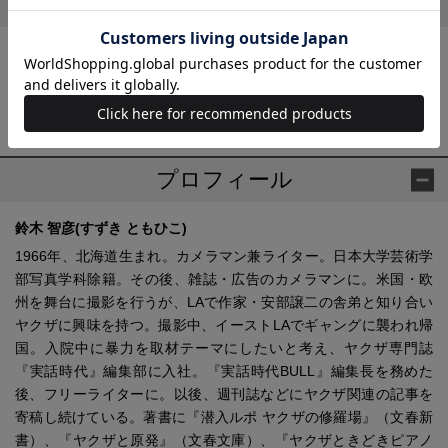
森 功の他の作品
平成日本タブー大全2017 都議会抗争と山口組と百田尚樹の聖域
平成日本タブー大全2018 分裂山口組と安倍政権とジャニーズ事
務所の黒幕
プロフィール
鈴木 智彦(すずき ともひこ)
1966年、北海道生まれ。カメラマン兼ライター。日本大学芸術学
部写真学科除籍。その後、雑誌・広告のカメラマンに。米国・欧
州を舞台に撮影を行うが、LAで作家・安部譲二の舎弟と知り合い
ヤクザに興味を持つ。撮影中、イーストLAでギャングに襲われ帰
国。入院中に暴力を取材テーマにしたいと考え、ヤクザ専門誌
『実話時代』編集部に入社。『実話時代BULL』編集長を務めた
後、フリーライターに。以後、週刊誌などにヤクザ関連の記事を
寄稿し続けている。著書に『潜入ルポ ヤクザの修羅場』（文春新
書）、『ヤクザと原発』（文春文庫）、『ヤクザときどきピアノ