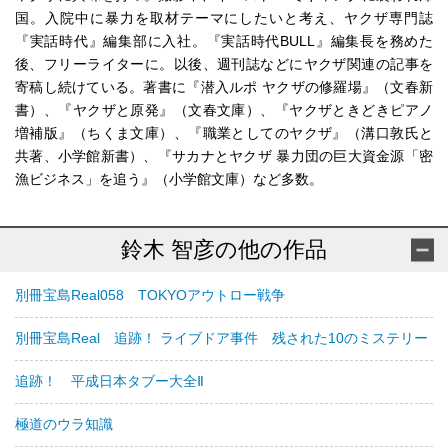
国。入院中に暴力を取材テーマにしたいと考え、ヤクザ専門誌
『実話時代』編集部に入社。『実話時代BULL』編集長を務めた
後、フリーライターに。以後、週刊誌などにヤクザ関連の記事を
寄稿し続けている。著書に『潜入ルポ ヤクザの修羅場』（文春新
書）、『ヤクザと原発』（文春文庫）、『ヤクザときどきピアノ
増補版』（ちくま文庫）、『職業としてのヤクザ』（溝口敦氏と
共著、小学館新書）、『サカナとヤクザ 暴力団の巨大資金源「密
漁ビジネス」を追う』（小学館文庫）など多数。
鈴木 智彦の他の作品
別冊宝島Real058 TOKYOアウトロー戦争
別冊宝島Real 追跡！ ライブドア事件 残された10のミステリー
追跡！ 平成日本タブー大全Ⅱ
極道のウラ知識