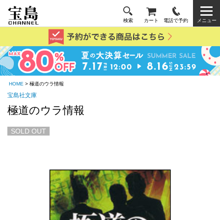
検索
カート
電話で予約
メニュー
HOME
> 極道のウラ情報
宝島社文庫
極道のウラ情報
SOLD OUT