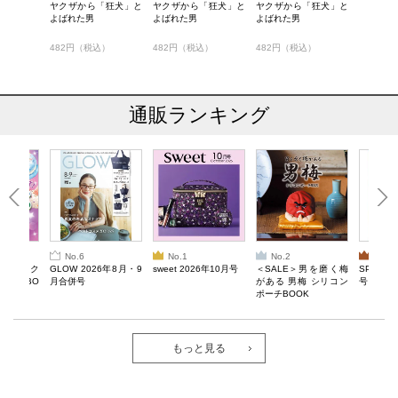
ヤクザから「狂犬」と
ヤクザから「狂犬」と
ヤクザから「狂犬」と
よばれた男
よばれた男
よばれた男
482円（税込）
482円（税込）
482円（税込）
通販ランキング
No.6
No.1
No.2
No.3
ろけるスク
GLOW 2026年8月・9
sweet 2026年10月号
＜SALE＞男を磨く梅
SPRiNG
ルぷにBO
月合併号
がある 男梅 シリコン
号
ポーチBOOK
もっと見る