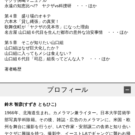
ヤクザ恫喝マニュアル
永遠の知恵比べ!? ヤクザvs科捜研 ・・・ほか
第４章 盛り場のオキテ
六本木「貸し縄張」の真実！
歌舞伎町が「ヤクザの見本市」になった理由
名古屋 山口組６代目を生んだ都市の意外な治安事情 ・・・ほか
第５章 そこが知りたい山口組
山口組はなぜ巨大化したか？
山口組に入ってもメシは食えない？
山口組６代目「司忍」組長ってどんな人？ ・・・ほか
著者略歴
プロフィール
鈴木 智彦(すずき ともひこ)
1966年、北海道生まれ。カメラマン兼ライター。日本大学芸術学
部写真学科除籍。その後、雑誌・広告のカメラマンに。米国・欧
州を舞台に撮影を行うが、LAで作家・安部譲二の舎弟と知り合い
ヤクザに興味を持つ。撮影中、イーストLAでギャングに襲われ帰