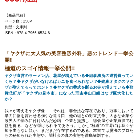
【商品詳細】
ページ数：250P
判型：文庫判
ISBN：978-4-7966-6534-6
「ヤクザに大人気の美容整形外科」悪のトレンド一挙公
開!!
極道のスゴイ情報一挙公開!!
ヤクザ直営のラーメン店、花屋が増えている◆組事務所の運営費ってい
くら？◆ヤクザがいなければカニを食べられない!?◆健康オタクのヤク
ザが増えてるってホント？◆ヤクザの葬式を断るお寺が増えている◆歌
舞伎町が「ヤクザの見本市」になった理由◆山口組はなぜ巨大化した
か？
我々が考えるヤクザ像――それは、非合法な存在であり、万事において
暴力に物を言わせる強引な遣り口、他の組との対立抗争、大きな企業や
政界人の弱みに付け込んだ恐喝、企業と提携し、総会屋や企業買収で利
益を得る、などが挙げられるであろう。しかし“極道”の世界には我々が
知る由もない顔が、まだまだ存在するのである。本書では脱法のプロた
ちの秘められた生態や、闇社会の真の実態を徹底解剖する。