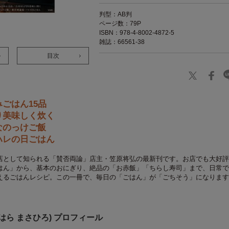
判型：AB判
ページ数：79P
ISBN：978-4-8002-4872-5
雑誌：66561-38
目次
ごはん15品
り美味しく炊く
なのっけご飯
ハレの日ごはん
店として知られる「賛否両論」店主・笠原将弘の最新刊です。お店でも大好評
はん」から、基本のおにぎり、絶品の「お赤飯」「ちらし寿司」まで、日常で
えるごはんレシピ。この一冊で、毎日の「ごはん」が「ごちそう」になります
はら まさひろ) プロフィール