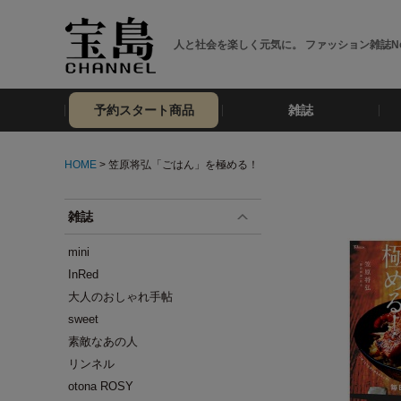
人と社会を楽しく元気に。 ファッション雑誌No
予約スタート商品
雑誌
HOME
> 笠原将弘「ごはん」を極める！
雑誌
mini
InRed
大人のおしゃれ手帖
sweet
素敵なあの人
リンネル
otona ROSY