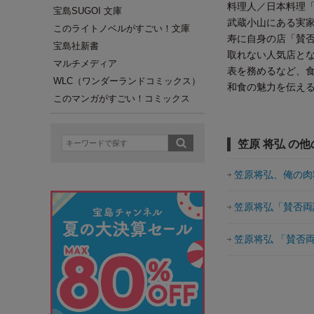
料理人／日本料理「
宝島SUGOI 文庫
武蔵小山にある実家
このライトノベルがすごい！文庫
寿に自身の店「賛
宝島社新書
取れない人気店とな
マルチメディア
表を務めるなど、
WLC（ワンダーランドコミックス）
和食の魅力を伝え
このマンガがすごい！コミックス
笠原 将弘 の
笠原将弘、俺の肉
笠原将弘「賛否両
笠原将弘 「賛否