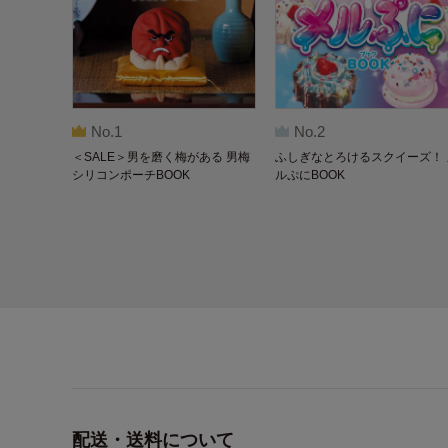
No.1
No.2
＜SALE＞男を磨く梅がある 男梅
ふしぎなとろけるスクイーズ！ 
シリコンポーチBOOK
ルぷにBOOK
配送・送料について