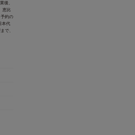
修業後、
、恵比
ち予約の
日本代
理まで、