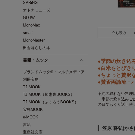
SPRiNG
オトナミューズ
GLOW
MonoMax
smart
立ち読み
MonoMaster
田舎暮らしの本
書籍・ムック
●季節の炊き込み
●白米をとびき
ブランドムック®・マルチメディア
●ちょっと贅沢
別冊宝島
●賛否両論流・
TJ MOOK
予約の取れない料理
TJ MOOK（知恵袋BOOKS）
「季節の炊き込みご
TJ MOOK（ふくろうBOOKS）
の日でもくり返し使
宝島MOOK
e-MOOK
書籍
笠原 将弘(かさ
宝島社文庫