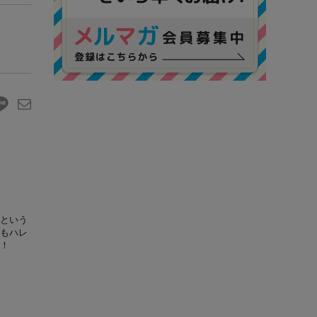
という
もハレ
！