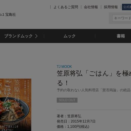
よくあるご質問
会社情報
採用情報
公式
.1 宝島社
ブランドムック
ムック
書籍
TJ MOOK
笠原将弘「ごはん」を極
る！
予約の取れない人気料理店「賛否両論」の絶品
SOLD OUT
著者：笠原将弘
発売日：2015年12月7日
価格：1,100円(税込)