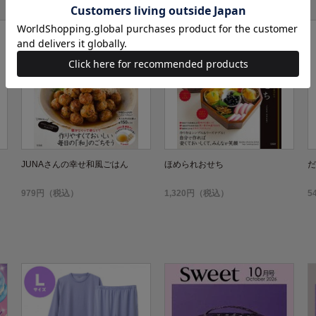
JUNAさんの幸せ和風ごはん
ほめられおせち
だ
979円（税込）
1,320円（税込）
5