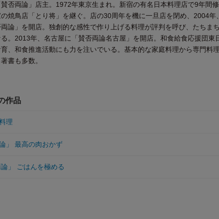
賛否両論」店主。1972年東京生まれ。新宿の有名日本料理店で9年間
の焼鳥店「とり将」を継ぐ。店の30周年を機に一旦店を閉め、2004年
否両論」を開店。独創的な感性で作り上げる料理が評判を呼び、たちま
る。2013年、名古屋に「賛否両論名古屋」を開店。和食給食応援団東
食育、和食推進活動にも力を注いでいる。基本的な家庭料理から専門料
る著書も多数。
他の作品
料理
論」 最高の肉おかず
両論」 ごはんを極める