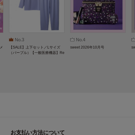
No.3
No.4
メ
【SALE】上下セット／Lサイズ
sweet 2026年10月号
s
（パープル）【一般医療機器】Re
coverypro Lab. 疲労回復ウェア 長
袖クルーネック・ロングパンツ
お支払い方法について