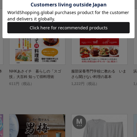
本
NHKあさイチ 暮らしの「スゴ
服部栄養専門学校に教わる いま
浜
技」大百科 知って得料理術
さら聞けない料理の基本
611円（税込）
1,222円（税込）
1