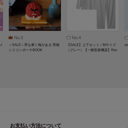
No.3
No.4
メ
＜SALE＞男を磨く梅がある 男梅
【SALE】上下セット／Mサイズ
s
シリコンポーチBOOK
（グレー）【一般医療機器】Rec
overypro Lab. 疲労回復ウェア 長
袖クルーネック・ロングパンツ
お支払い方法について