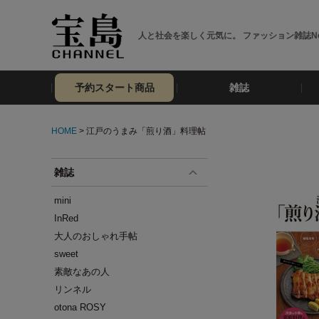
人と社会を楽しく元気に。 ファッション雑誌No
予約スタート商品
雑誌
HOME
> 江戸のうまみ「煎り酒」料理帖
雑誌
mini
InRed
大人のおしゃれ手帖
sweet
素敵なあの人
リンネル
otona ROSY