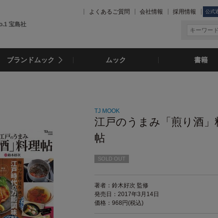
よくあるご質問
会社情報
採用情報
公式
.1 宝島社
ブランドムック
ムック
書籍
TJ MOOK
江戸のうまみ「煎り酒」
帖
SOLD OUT
著者：鈴木好次 監修
発売日：2017年3月14日
価格：968円(税込)