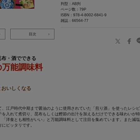
判型：AB判
ページ数：79P
ISBN：978-4-8002-6841-9
雑誌：66564-77
目次
昆布・酒でできる
の万能調味料
とおいしくなる
て、江戸時代中期まで醤油のように使用されていた「煎り酒」を使ったレシピ
干を入れて煮切り、昆布もしくは鰹節の出汁を加えるだけでできる味わいが特
」「洋食とも相性がいい」と万能調味料として注目を集めています。また減塩
方にピッタリです。