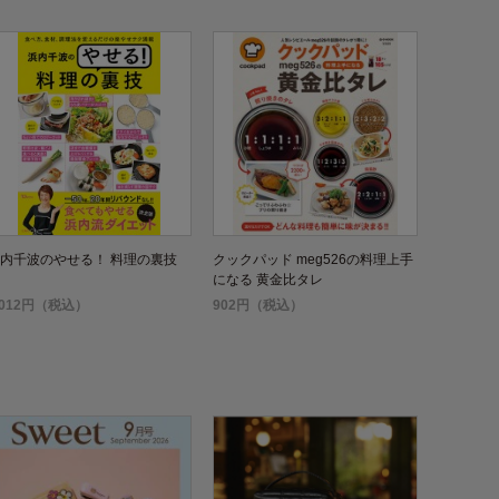
内千波のやせる！ 料理の裏技
クックパッド meg526の料理上手
になる 黄金比タレ
,012円（税込）
902円（税込）