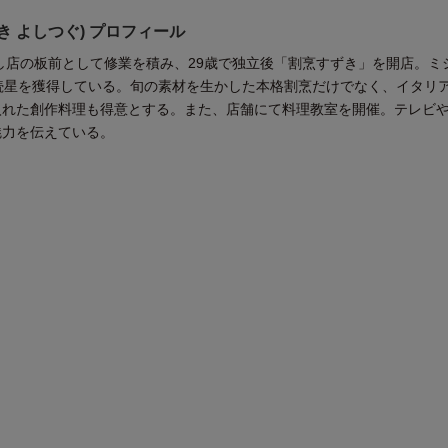
き よしつぐ) プロフィール
すし店の板前として修業を積み、29歳で独立後「割烹すずき」を開店。ミ
続星を獲得している。旬の素材を生かした本格割烹だけでなく、イタリ
入れた創作料理も得意とする。また、店舗にて料理教室を開催。テレビ
魅力を伝えている。