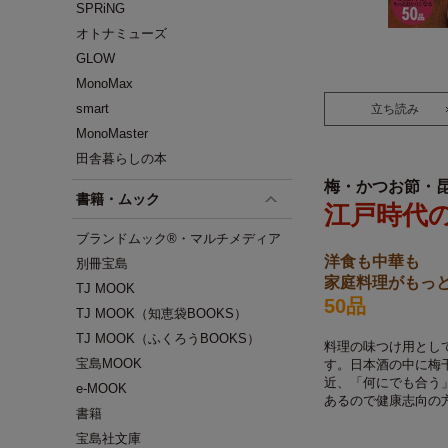
SPRiNG
オトナミューズ
GLOW
MonoMax
smart
立ち読み
MonoMaster
田舎暮らしの本
梅・かつお節・
書籍・ムック
江戸時代
ブランドムック®・マルチメディア
洋食も中華も
別冊宝島
家庭料理がもっ
TJ MOOK
50品
TJ MOOK（知恵袋BOOKS）
TJ MOOK（ふくろうBOOKS）
料理の味つけ用とし
宝島MOOK
す。日本酒の中に梅
近、「何にでも合う
e-MOOK
あるので健康志向の
書籍
宝島社文庫