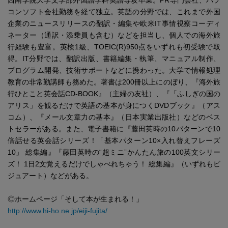
西南学院大学文学部外国語学科英語専攻卒業。PR専門会社、パソ
コンソフト会社勤務を経て独立。英語の分野では、これまで外国
企業のニュースリリースの翻訳・編集や欧米IT事情視察コーディ
ネーター（通訳・添乗員も含む）などを担当し、個人での海外旅
行経験も豊富。英検1級、TOEIC(R)950点をいずれも初受験で取
得。IT分野では、翻訳出版、書籍編集・執筆、マニュアル制作、
プログラム開発、技術サポートなどに携わった。大学で情報処理
教育の非常勤講師も務めた。著書は200冊以上にのぼり、『海外旅
行ひとこと英会話CD-BOOK』（主婦の友社）、『「ふしぎの国の
アリス」を観るだけで英語の基本が身につくDVDブック』（アス
コム）、『メール文章力の基本』（日本実業出版社）などのベス
トセラーがある。また、電子書籍に『藤田英時の10パターンで10
倍話せる英会話シリーズ！「基本パターン10×入れ替えフレーズ
10」 総集編』『藤田英時の“超ミニ”かんたん旅の100英文シリー
ズ！ 1日2文覚えるだけでしゃべれちゃう！ 総集編』（いずれもビ
ジュアート）などがある。
◎ホームページ「そして本が生まれる！」
http://www.hi-ho.ne.jp/eiji-fujita/