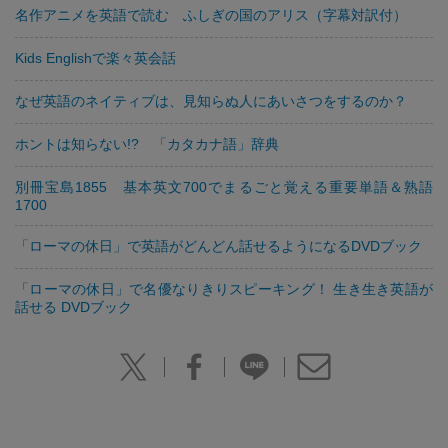
名作アニメを英語で読む ふしぎの国のアリス（字幕対訳付）
Kids Englishで楽々英会話
なぜ英語のネイティブは、見知らぬ人にあいさつをするのか？
ホントは知らない!? 「カタカナ語」辞典
別冊宝島1855 基本英文700でまるごと覚える重要単語＆熟語
1700
「ローマの休日」で英語がどんどん話せるようになるDVDブック
「ローマの休日」で名優なりきりスピーキング！ 生き生き英語が
話せる DVDブック