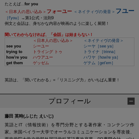
たとえば...
for you
フユー
フォーユー
＜日本人の思い込み＞
＜ネイティヴの発音＞
［f'you］
→第1公式・法則9
例文と会話は、身ぢかな内容が映画のように楽しく展開！
聞いてわからなければ、「会話」は始まらない！
＜日本人の思い込み＞
＜ネイティヴの発音＞
see you
シーユー
シーヤ［see ya］
trying to
トライング トゥ
トライナ［trinna］
how're you
ハウアユー
ハワヤ［how're ya］
get them
ゲッゼム
ゲテム［get'em］
英語は、
「聞いてわかる」=「リスニング力」
がいちばん重要！
プロフィール
藤田 英時(ふじた えいじ)
英語とIT（情報技術）を専門分野とする著作家・コンテンツ作
家。米国ベイラー大学でオーラルコミュニケーションを専攻後、