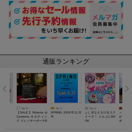
通販ランキング
No.6
No.1
No.2
No.3
6年9月号
【SALE】Roberta di
SPRiNG 2026年11月
ふしぎなとろけるスク
＜SAL
Camerino キルティン
号
イーズ！ メルぷにBO
がある 
グ ドレッサーポーチB
OK
ポーチBO
OOK