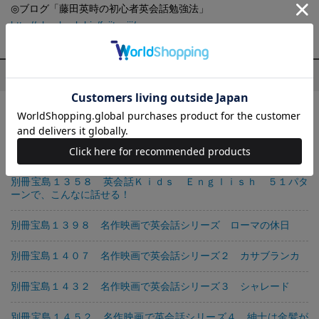
◎ブログ「藤田英時の初心者英会話勉強法」
http://ebookpub.biz/fujitaeiji/
藤田 英時の他の作品
別冊宝島１２９１ 英語“実践！ 言い換え表現”
別冊宝島１３４８ 英語「リスニング耳」をつくる！ パーフェ
クト・ドリル
別冊宝島１３５８ 英会話Ｋｉｄｓ Ｅｎｇｌｉｓｈ ５１パタ
ーンで、こんなに話せる！
別冊宝島１３９８ 名作映画で英会話シリーズ ローマの休日
別冊宝島１４０７ 名作映画で英会話シリーズ２ カサブランカ
別冊宝島１４３２ 名作映画で英会話シリーズ３ シャレード
別冊宝島１４５２ 名作映画で英会話シリーズ４ 紳士は金髪が