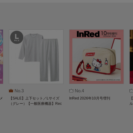
No.3
No.4
メ
【SALE】上下セット／Lサイズ
InRed 2026年10月号増刊
【
（グレー）【一般医療機器】Rec
ル
overypro Lab. 疲労回復ウェア 長
O
袖クルーネック・ロングパンツ