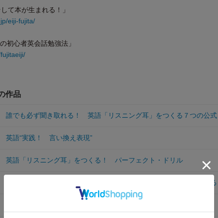
そして本が生まれる！」
/eiji-fujita/
時の初心者英会話勉強法」
ujitaeiji/
他の作品
 誰でも必ず聞き取れる！ 英語「リスニング耳」をつくる７つの公式
 英語“実践！ 言い換え表現”
 英語「リスニング耳」をつくる！ パーフェクト・ドリル
 英会話Ｋｉｄｓ Ｅｎｇｌｉｓｈ ５１パターンで、こんなに話せる
 名作映画で英会話シリーズ ローマの休日