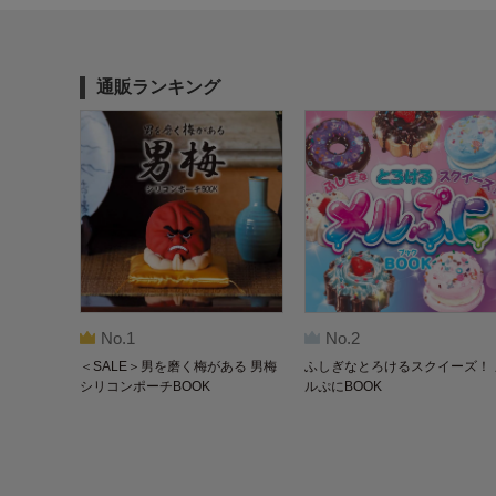
通販ランキング
No.1
No.2
＜SALE＞男を磨く梅がある 男梅
ふしぎなとろけるスクイーズ！ 
シリコンポーチBOOK
ルぷにBOOK