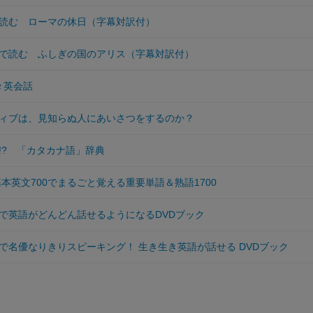
読む ローマの休日（字幕対訳付）
で読む ふしぎの国のアリス（字幕対訳付）
で楽々英会話
ィブは、見知らぬ人にあいさつをするのか？
!? 「カタカナ語」辞典
基本英文700でまるごと覚える重要単語＆熟語1700
で英語がどんどん話せるようになるDVDブック
で名優なりきりスピーキング！ 生き生き英語が話せる DVDブック