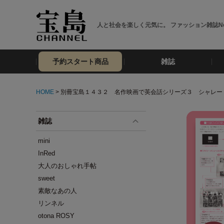
人と社会を楽しく元気に。 ファッション雑誌No
予約スタート商品
雑誌
HOME
> 別冊宝島１４３２ 名作映画で英会話シリーズ３ シャレー
雑誌
mini
InRed
大人のおしゃれ手帖
sweet
素敵なあの人
リンネル
otona ROSY