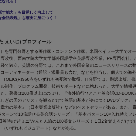
になれる！
話す能力」も目覚しく向上して
な会話表現」も確実に身につく！
た えいじ) プロフィール
術）を専門分野とする著作家・コンテンツ作家。米国ベイラー大学でオ
を専攻後、西南学院大学文学部外国語学科英語専攻卒業。PR専門会社、
を経て独立。英語の分野では、これまで外国企業のニュースリリースの
察コーディネーター（通訳・添乗員も含む）などを担当し、個人での海
TOEIC(R)950点をいずれも初受験で取得。IT分野では、翻訳出版、
アル制作、プログラム開発、技術サポートなどに携わった。大学で情報
た。著書は200冊以上にのぼり、『海外旅行ひとこと英会話CD-BOOK
しぎの国のアリス」を観るだけで英語の基本が身につくDVDブック』
文章力の基本』（日本実業出版社）などのベストセラーがある。また、
パターンで10倍話せる英会話シリーズ！「基本パターン10×入れ替えフ
田英時の“超ミニ”かんたん旅の100英文シリーズ！ 1日2文覚えるだけで
』（いずれもビジュアート）などがある。