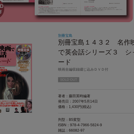
別冊宝島
別冊宝島１４３２ 名作
で英会話シリーズ３ シ
ード
映画全編収録綴じ込みＤＶＤ付
SOLD OUT
著者：藤田英時編著
発売日：2007年5月14日
価格：1,430円(税込)
判型：B5変型
ISBN：978-4-7966-5824-9
雑誌：66082-97