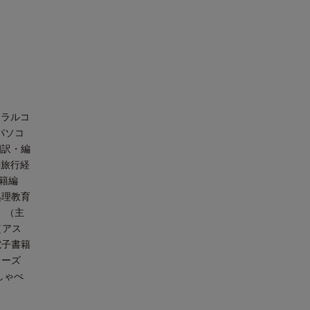
ーラルコ
パソコ
翻訳・編
外旅行経
書籍編
処理教育
』（主
（アス
電子書籍
レーズ
しゃべ