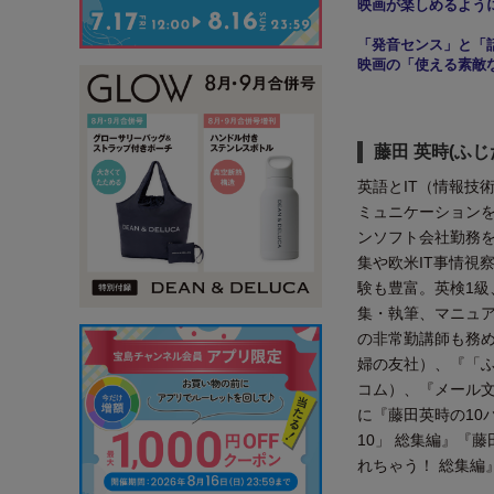
映画が楽しめるよう
「発音センス」と「
映画の「使える素敵
藤田 英時(ふじ
英語とIT（情報技
ミュニケーション
ンソフト会社勤務
集や欧米IT事情視
験も豊富。英検1級、
集・執筆、マニュ
の非常勤講師も務め
婦の友社）、『「ふ
コム）、『メール
に『藤田英時の10
10」 総集編』『藤
れちゃう！ 総集編