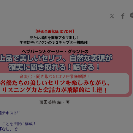
【映画全編収録!!DVD付】
見たい場面を簡単アタマ出し！
学習効率バツグンの３２チャプター機能付!!
藤田英時 編・著
テキスト!!
」ことを主眼に構成！
幕なし」で