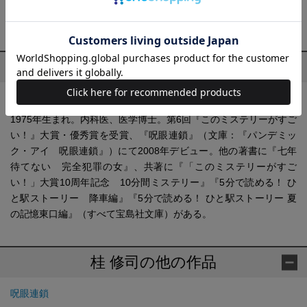
プロフィール
桂 修司(かつら しゅうじ)
1975年生まれ。内科医、医学博士。第6回『このミステリーがすご
い！』大賞・優秀賞を受賞、『呪眼連鎖』（文庫：『パンデミッ
ク・アイ 呪眼連鎖』）にて2008年デビュー。他の著書に『七年
待てない 完全犯罪の女』、共著に『「このミステリーがすご
い！」大賞10周年記念 10分間ミステリー』『5分で読める！ ひ
と駅ストーリー 降車編』『5分で読める！ ひと駅ストーリー 夏
の記憶東口編』（すべて宝島社文庫）がある。
桂 修司の他の作品
呪眼連鎖