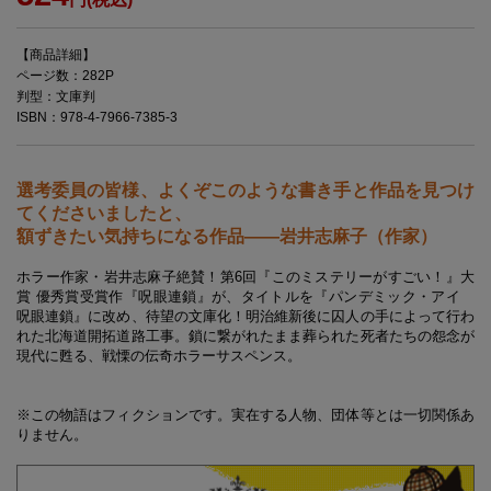
【商品詳細】
ページ数：282P
判型：文庫判
ISBN：978-4-7966-7385-3
選考委員の皆様、よくぞこのような書き手と作品を見つけ
てくださいましたと、
額ずきたい気持ちになる作品――岩井志麻子（作家）
ホラー作家・岩井志麻子絶賛！第6回『このミステリーがすごい！』大
賞 優秀賞受賞作『呪眼連鎖』が、タイトルを『パンデミック・アイ
呪眼連鎖』に改め、待望の文庫化！明治維新後に囚人の手によって行わ
れた北海道開拓道路工事。鎖に繋がれたまま葬られた死者たちの怨念が
現代に甦る、戦慄の伝奇ホラーサスペンス。
※この物語はフィクションです。実在する人物、団体等とは一切関係あ
りません。