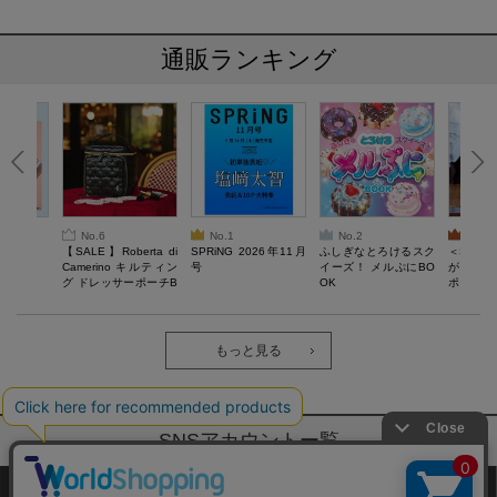
通販ランキング
No.6
No.1
No.2
No.3
6年9月号
【SALE】Roberta di
SPRiNG 2026年11月
ふしぎなとろけるスク
＜SAL
Camerino キルティン
号
イーズ！ メルぷにBO
がある 
グ ドレッサーポーチB
OK
ポーチBO
OOK
もっと見る
SNSアカウントー覧
サイトマップ
公式通販ご利用ガイド