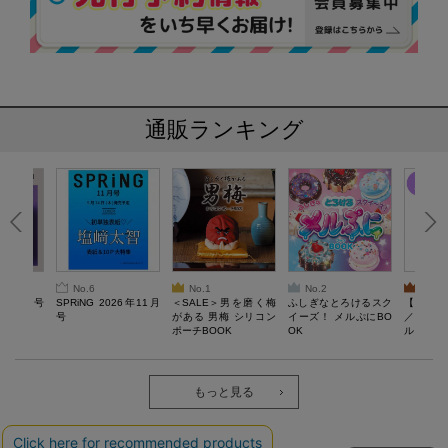
通販ランキング
No.6
No.1
No.2
No.3
26年10月号
SPRiNG 2026年11月
＜SALE＞男を磨く梅
ふしぎなとろけるスク
【SAL
号
がある 男梅 シリコン
イーズ！ メルぷにBO
／Lサ
ポーチBOOK
OK
ル）【一
Recover
労回復ウ
ーネック
ツ
もっと見る