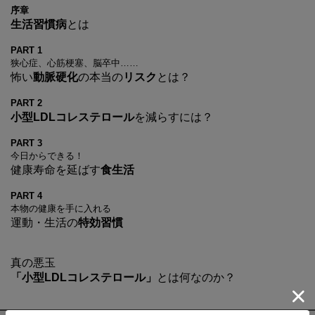
序章
生活習慣病
とは
PART 1
狭心症、心筋梗塞、脳卒中……
怖い
動脈硬化
の本当の
リスク
とは？
PART 2
小型LDLコレステロール
を減らすには？
PART 3
今日からできる！
健康寿命を延ばす
食生活
PART 4
本物の健康を手に入れる
運動・生活の
特効習慣
真の悪玉
「小型LDLコレステロール」
とは何なのか？