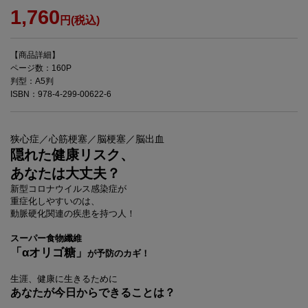
1,760
円(税込)
【商品詳細】
ページ数：160P
判型：A5判
ISBN：978-4-299-00622-6
狭心症／心筋梗塞／脳梗塞／脳出血
隠れた
健康リスク、
あなたは
大丈夫？
新型コロナウイルス感染症が
重症化しやすいのは、
動脈硬化関連の疾患を持つ人！
スーパー食物纖維
「αオリゴ糖」
が予防のカギ！
生涯、健康に生きるために
あなたが今日からできることは？