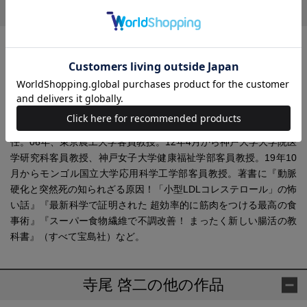
プロフィール
寺尾 啓二(てらお けいじ)
1957年、岡山県生まれ。86年、京都大学大学院工学研究科博士課
程修了。ドイツのワッカーケミー社勤務を経て、2002年に株式会
社シクロケムを設立。環状オリゴ糖に関する数々の研究成果は、
グループの販売会社である株式会社コサナのヒット商品にも活か
されており、11年からは株式会社コサナの代表取締役社長も兼
任。06年、東京農工大学客員教授。12年4月から神戸大学大学院医
学研究科客員教授、神戸女子大学健康福祉学部客員教授。19年10
月からモンゴル国立大学応用科学工学部客員教授。著書に『動脈
硬化と突然死の知られざる原因！「小型LDLコレステロール」の怖
い話』『最新科学で証明された 超効率的に筋肉をつける最高の食
事術』『スーパー食物繊維で不調改善！ まったく新しい腸活の教
科書』（すべて宝島社）など。
寺尾 啓二の他の作品