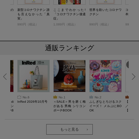
ン 失敗の
新型コロナワクチン 誰
ここまでわかった!
世界を欺いたコロナワ
コロナワ
も言えなかった「真
「コロナワクチン後遺
クチン
本質
実」
症」
）
990円（税込）
1,089円（税込）
990円（税込）
990円（
通販ランキング
No.6
No.1
No.2
No.3
erta di
InRed 2026年10月号
＜SALE＞男を磨く梅
ふしぎなとろけるスク
【SAL
 キルティン
がある 男梅 シリコン
イーズ！ メルぷにBO
／Lサイ
ーポーチB
ポーチBOOK
OK
【一般医療
verypro
ウェア 
ク・ロン
もっと見る