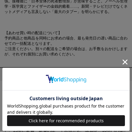
係。接種後に「日本全体の死者数増加」が意味すること。ノーベル生理
学・医学賞とファイザーの金銭的癒着……。新聞・テレビだけでなくネ
ットメディアも言及しない「最大のタブー」を明らかにする。
【あわせ買い時の配送について】
予約商品と他商品を同時にお求めの場合、最も発売日の遅い商品に合わ
せての一括配送となります。
ご注意ください。別々の配送をご希望の場合は、お手数をおかけします
が、それぞれ個別にお買い求めください。
プロフィール
鳥集 徹(とりだまり とおる)
1966年、兵庫県生まれ。同志社大学文学部社会学科新聞学専攻
卒。同大学院文学研究科修士課程修了。会社員・出版社勤務など
を経て、2004年から医療問題を中心にジャーナリストとして活
動。タミフル寄附金問題やインプラント使い回し疑惑等でスクー
プを発表。『週刊文春』『女性セブン』等に記事を寄稿してき
た。15年に著書『新薬の罠 子宮頸がん、認知症…10兆円の闇』