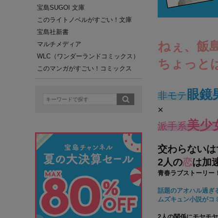
宝島SUGOI 文庫
このライトノベルがすごい！文庫
宝島社新書
ねぇ、飯
マルチメディア
WLC（ワンダーランドコミックス）
ちょっと
このマンガがすごい！コミックス
眼鏡
非モテ
×
美少
派手系
交わらないは
2人の
恋
は加速
青春ラブストーリー
話題のアオハル過ぎ
ムズキュン小説がコ
2人の関係にモヤモ