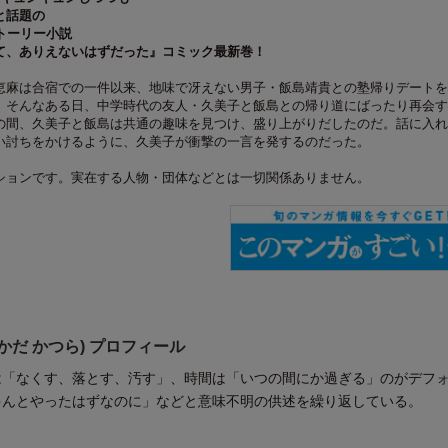
と話題の
トーリー小説
て、ありえないはずだった』コミック最新巻！
恵麻は合宿での一件以来、地味で冴えない男子・飯島靖貴との塾帰りデートを
。そんなある日、中学時代の友人・久美子と飯島との帰り道にばったり再会す
の間、久美子と飯島は共通の趣味を見つけ、盛り上がりだしたのだ。話に入れ
い討ちをかけるように、久美子が衝撃の一言を発するのだった。
ションです。実在する人物・団体などとは一切関係ありません。
かだ かつら) プロフィール
は「なくす、落とす、汚す」、時間は「いつの間にか過ぎる」のがデフ
ゃんとやったはずなのに」などと意味不明の供述を繰り返している。