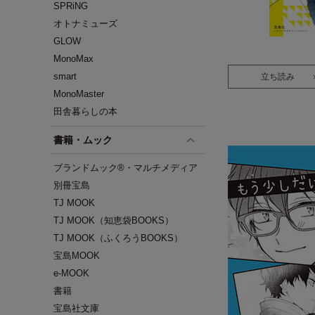
SPRiNG
オトナミューズ
GLOW
MonoMax
smart
立ち読み
MonoMaster
田舎暮らしの本
書籍・ムック
ブランドムック®・マルチメディア
別冊宝島
TJ MOOK
TJ MOOK（知恵袋BOOKS）
TJ MOOK（ふくろうBOOKS）
宝島MOOK
e-MOOK
書籍
宝島社文庫