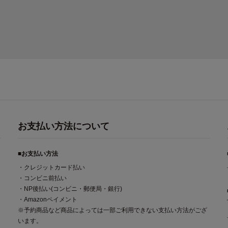
overypro Lab. 疲労回復ウェア 長
O
袖クルーネック・ロングパンツ
お支払い方法について
■お支払い方法
・クレジットカード払い
・コンビニ前払い
・NP後払い(コンビニ・郵便局・銀行)
・Amazonペイメント
※予約商品など商品によっては一部ご利用できない支払い方法がござ
います。