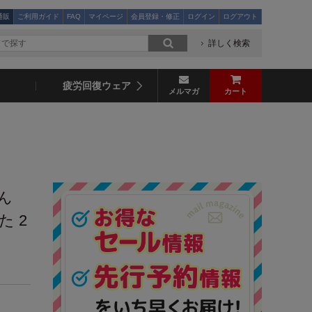
通販
ご利用ガイド
FAQ
マイページ
会員登録・修正
ログイン
ログアウト
詳しく検索
疲労回復ウェア
メルマガ
カート
ん
 2