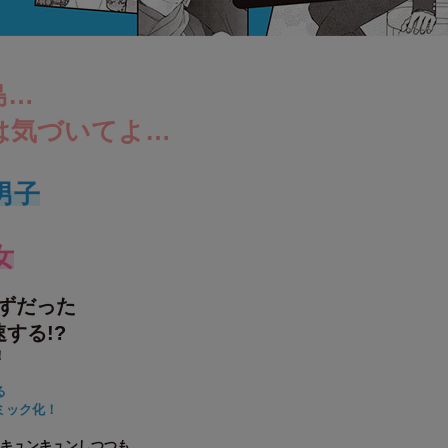
島…
は気づいてよ…
男子
女
ずだった
する!?
！
る
ミック化！
ヤキュンキュンしつつも