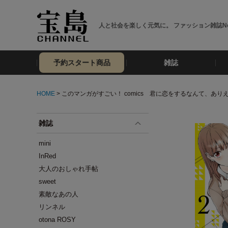
人と社会を楽しく元気に。 ファッション雑誌No
予約スタート商品
雑誌
HOME
> このマンガがすごい！ comics 君に恋をするなんて、あり
雑誌
mini
InRed
大人のおしゃれ手帖
sweet
素敵なあの人
リンネル
otona ROSY