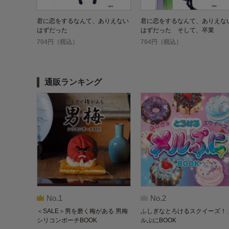
君に恋をするなんて、ありえない
君に恋をするなんて、ありえな
はずだった
はずだった そして、卒業
704円（税込）
704円（税込）
通販ランキング
No.1
No.2
＜SALE＞男を磨く梅がある 男梅
ふしぎなとろけるスクイーズ！ 
シリコンポーチBOOK
ルぷにBOOK