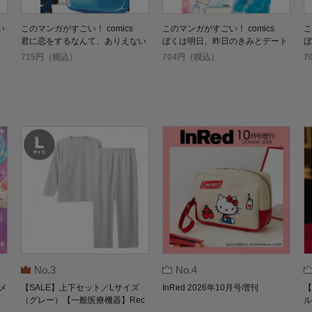
い
このマンガがすごい！ comics
このマンガがすごい！ comics
こ
君に恋をするなんて、ありえない
ぼくは明日、昨日のきみとデート
ぼ
はずだった
する 1
す
715円（税込）
704円（税込）
7
No.3
No.4
メ
【SALE】上下セット／Lサイズ
InRed 2026年10月号増刊
【
（グレー）【一般医療機器】Rec
ル