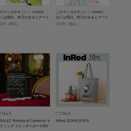
のマンガがすごい！ comics
このマンガがすごい！ comics
くは明日、昨日のきみとデート
ぼくは明日、昨日のきみとデート
る 2
する 3
04円（税込）
704円（税込）
No.5
No.6
SALE】Roberta di Camerino キ
InRed 2026年10月号
ティング ドレッサーポーチBO