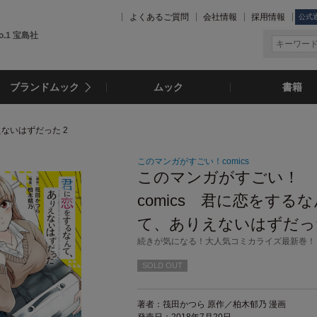
よくあるご質問
会社情報
採用情報
公式
.1 宝島社
ブランドムック
ムック
書籍
えないはずだった 2
このマンガがすごい！comics
このマンガがすごい！
comics 君に恋をするな
て、ありえないはずだった
続きが気になる！大人気コミカライズ最新巻！
SOLD OUT
著者：筏田かつら 原作／柏木郁乃 漫画