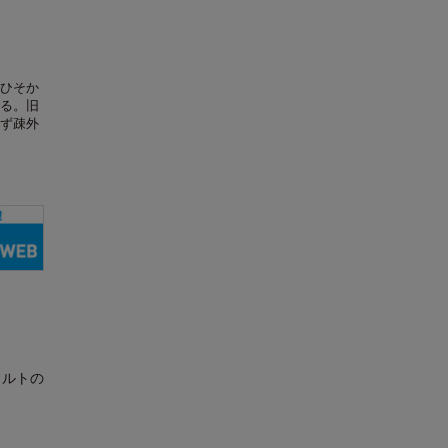
ひそか
る。旧
ず疎外
ォルトの