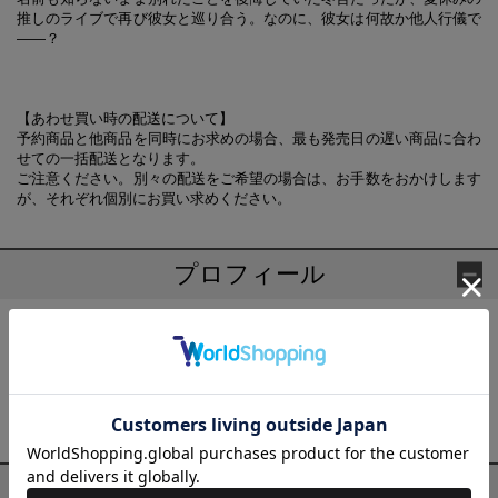
推しのライブで再び彼女と巡り合う。なのに、彼女は何故か他人行儀で
――？
【あわせ買い時の配送について】
予約商品と他商品を同時にお求めの場合、最も発売日の遅い商品に合わ
せての一括配送となります。
ご注意ください。別々の配送をご希望の場合は、お手数をおかけします
が、それぞれ個別にお買い求めください。
プロフィール
筏田 かつら(いかだ かつら)
千葉県在住。モノは「なくす、落とす、汚す」、時間は「いつの
間にか過ぎる」のがデフォルトのうっかり者。「ちゃんとやった
はずなのに」などと意味不明の供述を繰り返している。
筏田 かつらの他の作品