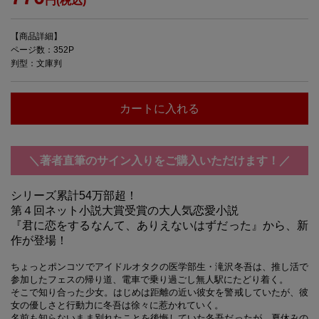
円(税込)
【商品詳細】
ページ数：352P
判型：文庫判
カートに入れる
＼著者直筆のサイン入りをご購入いただけます！／
シリーズ累計54万部超！
第４回ネット小説大賞受賞の大人気恋愛小説
『君に恋をするなんて、ありえないはずだった』から、新
作が登場！
ちょっとポンコツでアイドルオタクの医学部生・滝沢冬吾は、推し活で
参加したフェスの帰り道、電車で乗り過ごし無人駅にたどり着く。
そこで知り合った少女。はじめは距離の近い彼女を警戒していたが、彼
女の優しさと行動力に冬吾は徐々に惹かれていく。
名前も知らないまま別れたことを後悔していた冬吾だったが、夏休みの