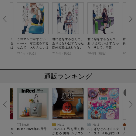
がすごい！
このマンガがすごい！
君に恋をするなんて、
君に恋をするなんて、
君に恋を
君に恋をする
comics 君に恋をする
ありえないはずだった
ありえないはずだっ
ありえな
りえないは
なんて、ありえないは
課外授業は終わらない
た そして、卒業
ずだった
）
715円（税込）
710円（税込）
704円（税込）
704円（
通販ランキング
No.6
No.1
No.2
No.3
erta di
InRed 2026年10月号
＜SALE＞男を磨く梅
ふしぎなとろけるスク
【SAL
 キルティン
がある 男梅 シリコン
イーズ！ メルぷにBO
／Lサイ