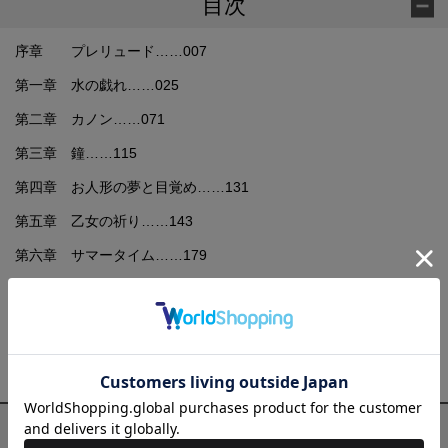
目次
序章 プレリュード……007
第一章 水の戯れ……025
第二章 カノン……071
第三章 鐘……115
第四章 お人形の夢と目覚め……131
第五章 乙女の祈り……143
第六章 サマータイム……179
幕間 真夏の夜の夢……209
第七章 ジュ・トゥ・ヴー……217
終章 別れの曲……237
プロフィール