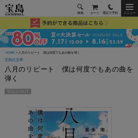
検索
カート
電話で予約
メニュー
HOME
> 八月のリピート 僕は何度でもあの曲を弾く
宝島社文庫
八月のリピート 僕は何度でもあの曲を
弾く
SOLD OUT