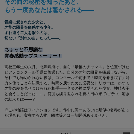
その曲の秘密を知ったあと、
もう一度あなたは驚かされる――
音楽に愛された少女と、
才能の限界を痛感する少年。
すれ違う二人を繋ぐのは、
切ない『別れの曲』だった――。
ちょっと不思議な
青春感動ラブストーリー！
高校三年生の八月。北沢鳴海は、自ら「最後のチャンス」と位置づけた
ピアノコンクール予選に落選した。自分の才能の限界を痛感しながら、
それでも諦められない彼は、コンクールの前まで「時間を巻き戻す」能
力を使うことを決意する。時間を戻すために必要なトリガーは、かつて
才能の差を見せつけられた相手――音楽の神に愛された少女、神崎杏子
と会うことだった……。何度も繰り返される夏の日の果てに待つ、驚き
の結末とは――？
※この物語はフィクションです。作中に同一あるいは類似の名称があっ
た場合も、実在する人物、団体等とは一切関係ありません。