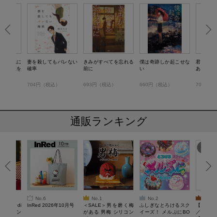
学生時代に
妻を殺してもバレない
きみがすべてを忘れる
僕は奇跡しか起こせな
君に恋を
、妻の恋を
確率
前に
い
ありえな
）
704円（税込）
693円（税込）
660円（税込）
704円（
通販ランキング
No.6
No.1
No.2
No.3
erta di
InRed 2026年10月号
＜SALE＞男を磨く梅
ふしぎなとろけるスク
【SAL
 キルティン
がある 男梅 シリコン
イーズ！ メルぷにBO
／Lサイ