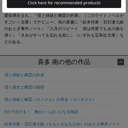
喜多 南(きた みなみ)
愛知県生まれ。『僕と姉妹と幽霊の約束』（このライトノベルが
すごい！文庫）でデビュー。他の著書に『絵本作家・百灯瀬七姫
のおとぎ事件ノート』『八月のリピート 僕は何度でもあの曲を
弾く』『きみがすべてを忘れる前に』（いずれも宝島社文庫）な
どがある。
喜多 南の他の作品
僕と姉妹と幽霊の約束
僕と彼女と幽霊の秘密
僕と姉妹と幽霊（カノジョ）の再会（コンタクト）
5分で泣ける！ 胸がいっぱいになる物語
絵本作家・百灯瀬七姫（ももとせななひめ）のおとぎ事件ノート