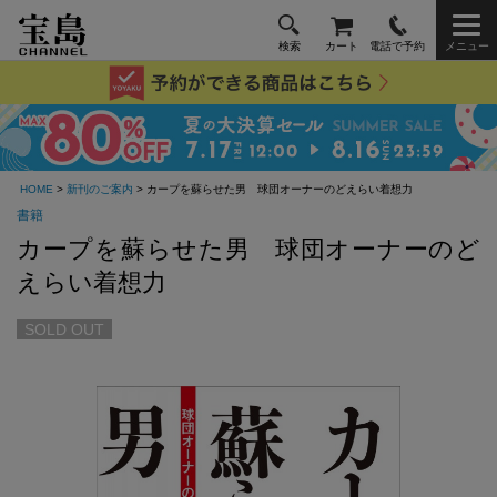
検索
カート
電話で予約
メニュー
HOME
>
新刊のご案内
> カープを蘇らせた男 球団オーナーのどえらい着想力
書籍
カープを蘇らせた男 球団オーナーのど
えらい着想力
SOLD OUT