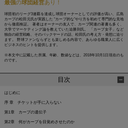
最強
の
球団経営
あり！
球団初のリーグ3連覇を達成し球団オーナーとしての評価が高い、広島
カープの松田元氏が実践した “カープ的な”やり方を初めて専門的な見地
から徹底検証。 著者はオーナーの友人で、カープ関連の著書も多く、
大学でマーケティング論を教えていた迫勝則氏。 「カープ女子」など
独自の経営戦略、そのバックヤードの話、松田氏の考え方・発想に迫り
ます。 野球ファンならずとも楽しめる内容で、あらゆる職業人に広く
ビジネスのヒントを提供します。
※本文中に記載した所属、年齢、数値などは、2018年10月1日現在のも
のです。
目次
はじめに
序 章 チケットが手に入らない
第1章 カープの遺伝子
第2章 何がカープを目覚めさせたのか