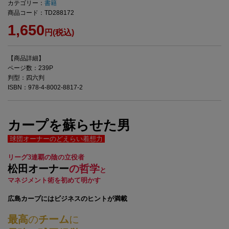
カテゴリー：
書籍
商品コード：TD288172
1,650
円(税込)
【商品詳細】
ページ数：239P
判型：四六判
ISBN：978-4-8002-8817-2
カープを蘇らせた男
球団オーナーのどえらい着想力
リーグ3連覇の陰の立役者
松田オーナー
の哲学
と
マネジメント術を初めて明かす
広島カープにはビジネスのヒントが満載
最高
の
チーム
に