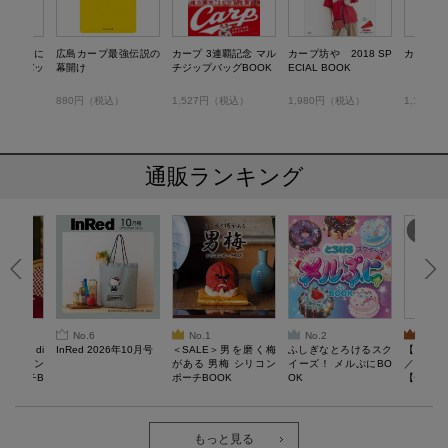
 マルチに
広島カープ最強伝説の
カープ 3連覇記念 マル
カープ坊や 2018 SP
カープ 
ルダーバッ
幕開け
チジップバッグBOOK
ECIAL BOOK
税込）
880円（税込）
1,527円（税込）
1,980円（税込）
1,100
通販ランキング
No.6
No.1
No.2
No.3
erta di
InRed 2026年10月号
＜SALE＞男を磨く梅
ふしぎなとろけるスク
【SAL
 キルティン
がある 男梅 シリコン
イーズ！ メルぷにBO
／Lサイ
ーポーチB
ポーチBOOK
OK
【一般医療
verypro
ウェア 
ク・ロン
もっと見る