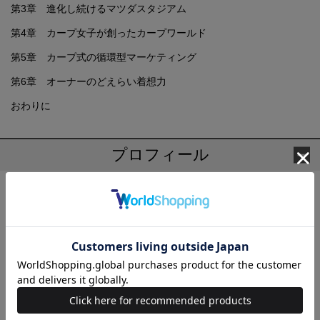
第3章 進化し続けるマツダスタジアム
第4章 カープ女子が創ったカープワールド
第5章 カープ式の循環型マーケティング
第6章 オーナーのどえらい着想力
おわりに
プロフィール
迫 勝則(さこ かつのり)
1946年、広島市生まれ。山口大学経済学部卒。2001年、マツダ株
式会社退社。元広島国際学院大学現代社会学部長（教授）。2018
年現在、テレビ番組「EタウンSPORTS」（RCC）でコメンテータ
ーを務める。著書に『さらば、愛しきマツダ』（文藝春秋）、
『広島にカープはいらないのか』（南々社）、『なぜ彼女たちは
カープに萌えるのか 新＜カープ女子＞論』（KADOKAWA）、『前
田の美学』『カープの美学』『神さま、そろそろカープに優勝