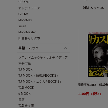
SPRiNG
雑誌 ムック 本
オトナミューズ
GLOW
MonoMax
smart
MonoMaster
田舎暮らしの本
書籍・ムック
ブランドムック®・マルチメディア
別冊宝島
TJ MOOK
TJ MOOK（知恵袋BOOKS）
TJ MOOK（ふくろうBOOKS）
別冊宝島2556 独裁
宝島MOOK
1100円（税込）
e-MOOK
書籍
宝島社文庫