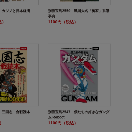
9 カジノと日本経済
別冊宝島2550 戦国大名「御家」系譜
事典
込）
1100円（税込）
6 三国志 合戦読本
別冊宝島2547 僕たちの好きなガンダ
ム Reboot
込）
1100円（税込）