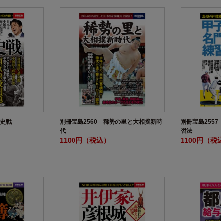
歴史戦
別冊宝島2560 稀勢の里と大相撲新時
別冊宝島255
代
習法
1100円（税込）
1100円（税