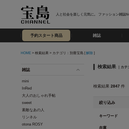
人と社会を楽しく元気に。 ファッション雑誌No
予約スタート商品
雑誌
HOME
> 検索結果 > カテゴリ：別冊宝島 [
解除
]
検索結果
｜カテ
雑誌
mini
検索結果
2847
件
InRed
大人のおしゃれ手帖
絞り込み
sweet
素敵なあの人
キーワード
リンネル
otona ROSY
在庫