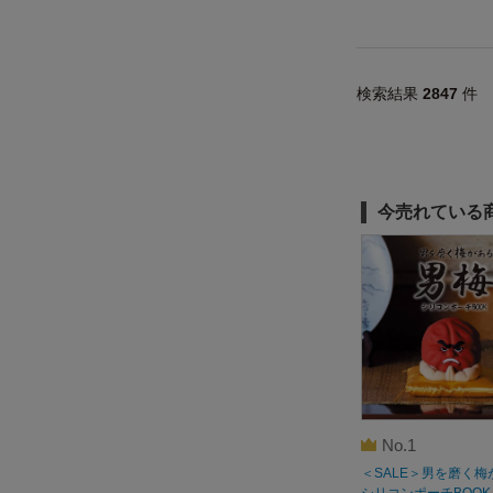
検索結果
2847
件
今売れている
No.1
＜SALE＞男を磨く梅
シリコンポーチBOOK