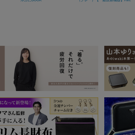
overypro Lab. 疲労回復ウェア 長
袖クルーネック・ロングパンツ