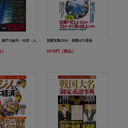
3 都庁の給与・出世・人
別冊宝島2554 残業ゼロ革命
込）
1078円（税込）