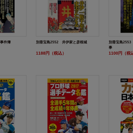
の事件簿
別冊宝島2552 井伊家と彦根城
別冊宝島255
事
1188円（税込）
1100円（税