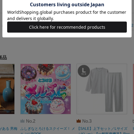
81～100
件
<
1
2
商品
No.2
No.3
がある 男梅
ふしぎなとろけるスクイーズ！ メ
【SALE】上下セット／Lサイズ
ルぷにBOOK
（グレー）【一般医療機器】Rec