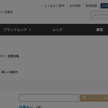
よくあるご質問
会社情報
採用情報
公式
.1 宝島社
ブランドムック
ムック
書籍
ゴリ：別冊宝島
81～100
件
キーワードで
在庫あり
（4）