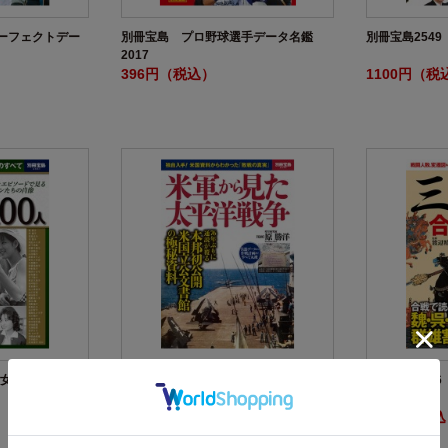
ーフェクトデー
別冊宝島 プロ野球選手データ名鑑
別冊宝島254
2017
396円（税込）
1100円（税
女優 100人
別冊宝島2548 米軍から見た太平洋戦
別冊宝島254
争
1100円（税込）
968円（税