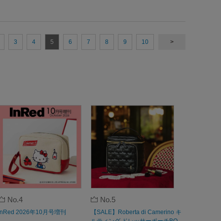
3
4
5
6
7
8
9
10
>
No.4
No.5
InRed 2026年10月号増刊
【SALE】Roberta di Camerino キ
ルティング ドレッサーポーチBO