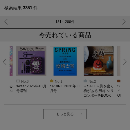
検索結果
3351
件
181～200
件
今売れている商品
No.6
No.1
No.2
No.3
とろける
sweet 2026年10月
SPRiNG 2026年11
＜SALE＞男を磨く
Sumikk
！ メル
号増刊
月号
梅がある 男梅 シリ
イーツ
コンポーチBOOK
OK
もっと見る