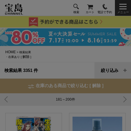
検索
カート
電話で予約
メニュー
HOME
> 検索結果
解除
・在庫あり [
]
検索結果 3351 件
絞り込み
在庫のある商品で絞り込む [
解除
]
181～200
件