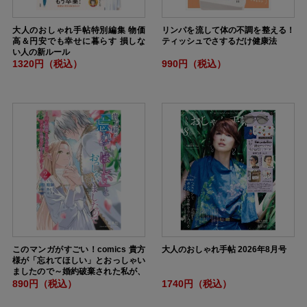
大人のおしゃれ手帖特別編集 物価
リンパを流して体の不調を整える！
高＆円安でも幸せに暮らす 損しな
ティッシュでさするだけ健康法
い人の新ルール
1320円（税込）
990円（税込）
このマンガがすごい！comics 貴方
大人のおしゃれ手帖 2026年8月号
様が「忘れてほしい」とおっしゃい
ましたので～婚約破棄された私が、
従者から溺愛されるなんて～ 2
890円（税込）
1740円（税込）