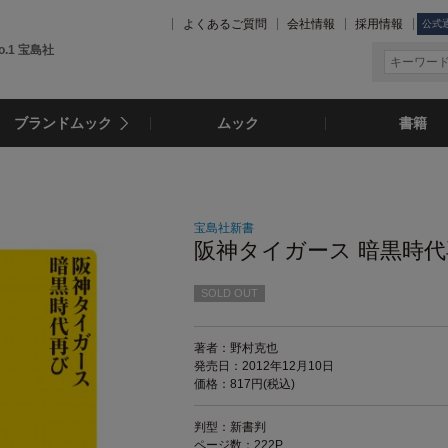
よくあるご質問
会社情報
採用情報
公式
.1 宝島社
ブランドムック
ムック
書籍
宝島社新書
阪神タイガース 暗黒時
SOLD OUT
著者：野村克也
発売日：2012年12月10日
価格：817円(税込)
判型：新書判
ページ数：222P