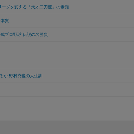
大リーグを変える「天才二刀流」の素顔
の本質
平成プロ野球 伝説の名勝負
るか 野村克也の人生訓