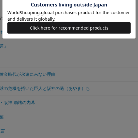
他の作品
時代再び
譚」
黄金時代が永遠に来ない理由
球の危機を招いた巨人と阪神の過（あやま）ち
・阪神 崩壊の内幕
言葉
宣言