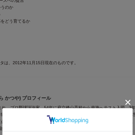
ースへの提言
うのか
得
をどう育てるか
は、2012年11月15日現在のものです。
ら かつや) プロフィール
生まれ。プロ野球評論家。54年に府立峰山高校から南海へテスト入団。3
57年に30本塁打で初タイトル。65年に戦後初の三冠王。通算記録で本
、打点1988はいずれも歴代2位。監督としてもリーグ優勝5回、日本一3回。2
全で死去。享年84。