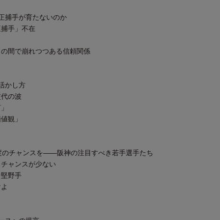
正捕手が育たないのか
捕手」不在
の間で崩れつつある信頼関係
活かし方
代の波
言」
値観」
度のチャンスを――阪神の注目すべき若手選手たち
チャンスが少ない
堅野手
けよ