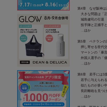
第4章 なぜ阪神は
大きな問題は「正
城島健司の引退
投手陣と正捕手と
…ほか
第5章 ベテランの
押し寄せる世代交
マートンの「暴
外国人選手の「価
…ほか
第6章 若手には3
若手に与えられる
似たものが多い中
長距離砲を見つ
…ほか