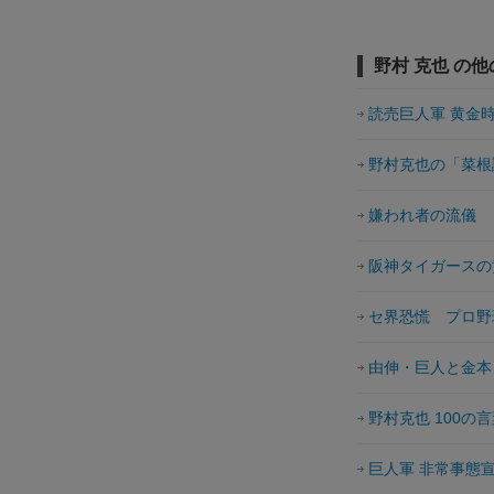
野村 克也 の
読売巨人軍 黄金
野村克也の「菜根
嫌われ者の流儀
阪神タイガースの
セ界恐慌 プロ野
由伸・巨人と金本
野村克也 100の
巨人軍 非常事態