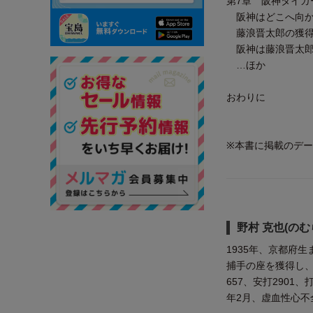
第7章 阪神タイガ
阪神はどこへ向か
藤浪晋太郎の獲
阪神は藤浪晋太郎
…ほか
おわりに
※本書に掲載のデータ
野村 克也(のむ
1935年、京都府
捕手の座を獲得し、
657、安打2901
年2月、虚血性心不