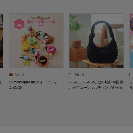
No.3
No.4
梅
Sumikkogurashi スイーツチャー
＜SALE＞SNSで人気沸騰! 韓国風
ふ
ムBOOK
ポップコーンキルティングの三日
ル
月バッグBOOK by THE SCAPE O
F GREEN