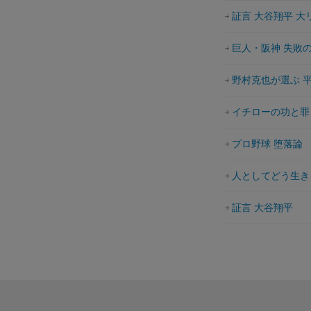
証言 大谷翔平 
巨人・阪神 失敗
野村克也が選ぶ 
イチローの功と罪
プロ野球 堕落論
人としてどう生き
証言 大谷翔平