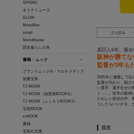
SPRiNG
オトナミューズ
GLOW
MonoMax
smart
立ち読み
MonoMaster
田舎暮らしの本
原巨人9年、落合
阪神が勝てな
書籍・ムック
監督が3年も
ブランドムック®・マルチメディア
2005年に優勝して
別冊宝島
監督が代わり、戦力
TJ MOOK
い選手、選手任せの
ト……。近年の阪神は
TJ MOOK（知恵袋BOOKS）
かわしい状況の中、
TJ MOOK（ふくろうBOOKS）
うしたらいいかを、
宝島MOOK
e-MOOK
書籍
目次
宝島社文庫