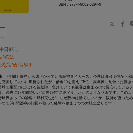
ISBN：978-4-8002-0294-9
中日8年、
い
のは
たない
からや!!
以来、7年間も優勝から遠ざかっている阪神タイガース。今季は真弓明信から和
も充実して大いに期待されたが、借金20を抱えて5位。高年俸に見合った働き
野球で采配力に欠ける首脳陣、負けていても観客は集まるので慢心しているフ
、過去に17年間続いた“暗黒時代”に逆戻りしたかのような状況です。このよ
野球界きっての論客・野村克也が、なぜ阪神は勝てないのか、阪神が勝つため
かつて3年間阪神の指揮を執った経験を踏まえつつ大胆に語ります！