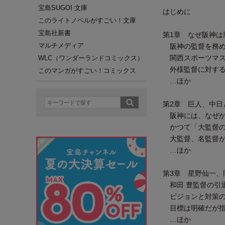
宝島SUGOI 文庫
はじめに
このライトノベルがすごい！文庫
宝島社新書
第1章 なぜ阪神は
マルチメディア
阪神の監督を務め
関西スポーツマス
WLC（ワンダーランドコミックス）
外様監督に対する
このマンガがすごい！コミックス
…ほか
第2章 巨人、中日
阪神には、なぜか
かつて「大監督の
大監督、名監督が
…ほか
第3章 星野仙一、
和田 豊監督の引
ビジョンと対策の
目標は明確だが指
…ほか