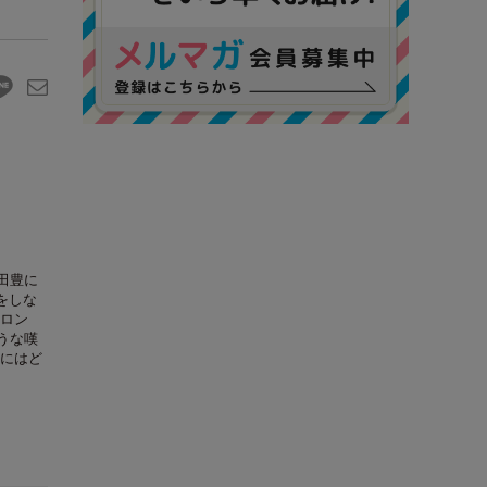
田豊に
をしな
ロン
うな嘆
にはど