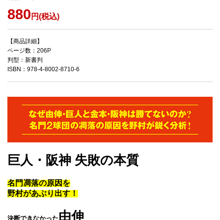
880
円(税込)
【商品詳細】
ページ数：206P
判型：新書判
ISBN：978-4-8002-8710-6
巨人・阪神 失敗の本質
名門凋落の原因を
野村があぶり出す！
由伸
決断できなかった