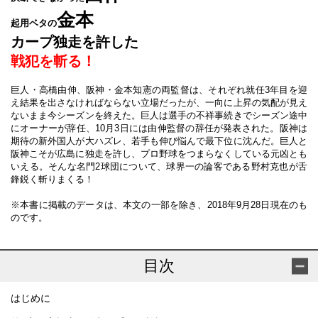
金本
起用ベタの
カープ独走を許した
戦犯を斬る！
巨人・高橋由伸、阪神・金本知憲の両監督は、それぞれ就任3年目を迎
え結果を出さなければならない立場だったが、一向に上昇の気配が見え
ないまま今シーズンを終えた。巨人は選手の不祥事続きでシーズン途中
にオーナーが辞任、10月3日には由伸監督の辞任が発表された。阪神は
期待の新外国人が大ハズレ、若手も伸び悩んで最下位に沈んだ。巨人と
阪神こそが広島に独走を許し、プロ野球をつまらなくしている元凶とも
いえる。そんな名門2球団について、球界一の論客である野村克也が舌
鋒鋭く斬りまくる！
※本書に掲載のデータは、本文の一部を除き、2018年9月28日現在のも
のです。
目次
はじめに