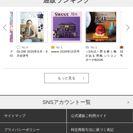
通販ランキング
No.6
No.1
No.2
No.3
ろけるスク
GLOW 2026年8月・9
sweet 2026年10月号
＜SALE＞男を磨く梅
SPRiNG
ルぷにBO
月合併号
がある 男梅 シリコン
号
ポーチBOOK
もっと見る
SNSアカウントー覧
サイトマップ
公式通販ご利用ガイド
プライバシーポリシー
特定商取引法に基づく表記