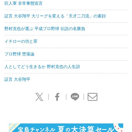
巨人軍 非常事態宣言
証言 大谷翔平 大リーグを変える「天才二刀流」の素顔
野村克也が選ぶ 平成プロ野球 伝説の名勝負
イチローの功と罪
プロ野球 堕落論
人としてどう生きるか 野村克也の人生訓
証言 大谷翔平