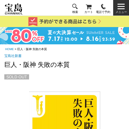
検索
カート
電話で予約
メニュー
HOME
> 巨人・阪神 失敗の本質
宝島社新書
巨人・阪神 失敗の本質
SOLD OUT