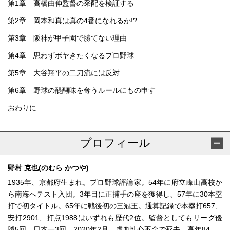
第1章 高橋由伸監督の采配を検証する
第2章 岡本和真は真の4番になれるか!?
第3章 阪神が甲子園で勝てない理由
第4章 思わずボヤきたくなるプロ野球
第5章 大谷翔平の二刀流には反対
第6章 野球の醍醐味を奪うルールにもの申す
おわりに
プロフィール
野村 克也(のむら かつや)
1935年、京都府生まれ。プロ野球評論家。54年に府立峰山高校か
ら南海へテスト入団。3年目に正捕手の座を獲得し、57年に30本塁
打で初タイトル。65年に戦後初の三冠王。通算記録で本塁打657、
安打2901、打点1988はいずれも歴代2位。監督としてもリーグ優
勝5回、日本一3回。2020年2月、虚血性心不全で死去。享年84。