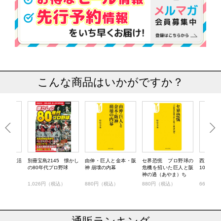
こんな商品はいかがですか？
 猛虎復活
別冊宝島2145 懐かし
由伸・巨人と金本・阪
セ界恐慌 プロ野球の
西武と巨
の80年代プロ野球
神 崩壊の内幕
危機を招いた巨人と阪
10年戦争
神の過（あやま）ち
）
1,026円（税込）
880円（税込）
880円（税込）
660円（