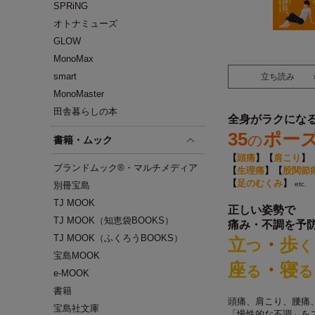
SPRiNG
オトナミューズ
GLOW
MonoMax
smart
立ち読み
MonoMaster
田舎暮らしの本
全身がラクにな
35
ポー
の
書籍・ムック
【
頭痛
】【
肩こり
】
ブランドムック®・マルチメディア
【
生理痛
】【
股関節
【
足のむくみ
】
別冊宝島
etc.
TJ MOOK
正しい姿勢で
TJ MOOK（知恵袋BOOKS）
痛み・不調を予
TJ MOOK（ふくろうBOOKS）
立
・
歩
つ
く
宝島MOOK
座
・
寝
る
る
e-MOOK
書籍
頭痛、肩こり、腰痛
宝島社文庫
「慢性的な不調」を