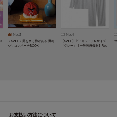
No.3
No.4
メ
＜SALE＞男を磨く梅がある 男梅
【SALE】上下セット／Mサイズ
s
シリコンポーチBOOK
（グレー）【一般医療機器】Rec
overypro Lab. 疲労回復ウェア 長
袖クルーネック・ロングパンツ
お支払い方法について