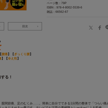
ページ数：79P
ISBN：978-4-8002-5539-6
雑誌：66562-67
目次
る
ズ
【
腰痛
】【
ぎっくり腰
】
痛
】【
冷え性
】
防する！
、股関節痛、足のむくみ……。簡単に自分でできる1分間の整体で「つらい痛
スッキリさせる一冊です。テレビでも話題の夏嶋隆トレーナーによる監修。