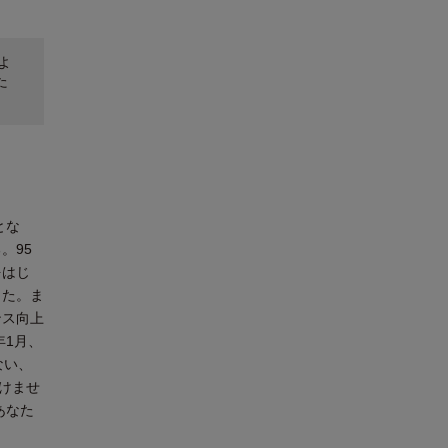
よ
た
とな
。95
をはじ
った。ま
ンス向上
年1月、
ない、
けませ
あなた