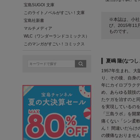
宝島SUGOI 文庫
このライトノベルがすごい！文庫
※本誌は、小社
宝島社新書
び、2015年
マルチメディア
ものです。
WLC（ワンダーランドコミックス）
このマンガがすごい！コミックス
夏嶋 隆(なつし
1957年生まれ、
り、その後、自身の
年にカイロプラク
め、あらゆる競技
たケガを治すのと
を実現しているのを
「三島ラボ」を開業
痛くない「シン柔軟
ん！ 間違いだらけ
の腰痛なおりませ