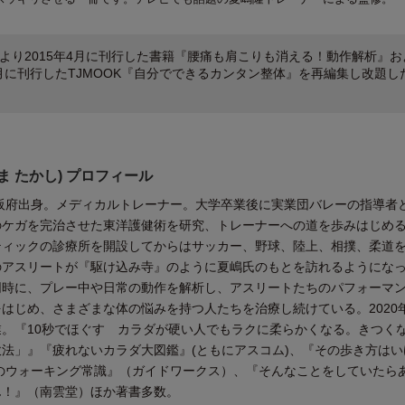
より2015年4月に刊行した書籍『腰痛も肩こりも消える！動作解析』お
11月に刊行したTJMOOK『自分でできるカンタン整体』を再編集し改題し
ま たかし) プロフィール
大阪府出身。メディカルトレーナー。大学卒業後に実業団バレーの指導者
ケガを完治させた東洋護健術を研究、トレーナーへの道を歩みはじめる
ティックの診療所を開設してからはサッカー、野球、陸上、相撲、柔道
のアスリートが『駆け込み寺』のように夏嶋氏のもとを訪れるようにな
同時に、プレー中や日常の動作を解析し、アスリートたちのパフォーマ
はじめ、さまざまな体の悩みを持つ人たちを治療し続けている。2020
。『10秒でほぐす カラダが硬い人でもラクに柔らかくなる。きつく
法」』『疲れないカラダ大図鑑』(ともにアスコム)、『その歩き方はい
のウォーキング常識』（ガイドワークス）、『そんなことをしていたら
ん！』（南雲堂）ほか著書多数。