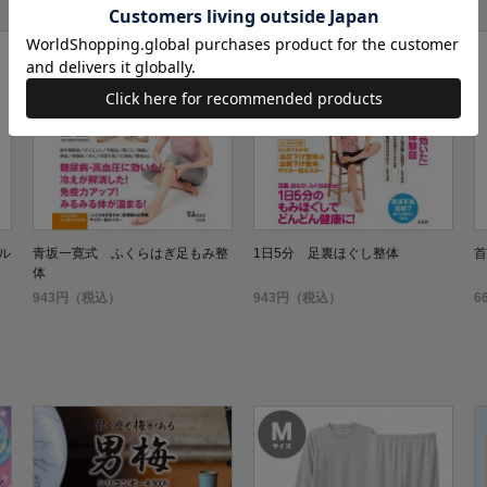
ル
青坂一寛式 ふくらはぎ足もみ整
1日5分 足裏ほぐし整体
首
体
943円（税込）
943円（税込）
6