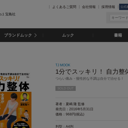
よくあるご質問
会社情報
採用情報
公式
.1 宝島社
ブランドムック
ムック
書籍
TJ MOOK
1分でスッキリ！ 自力整
つらい痛み・慢性的な不調は自分で治せる！
SOLD OUT
著者：夏嶋 隆 監修
発売日：2016年5月31日
価格：968円(税込)
判型：A4判