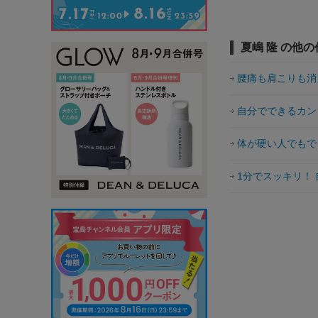
夏嶋 隆 の他の
腰痛も肩こりも消
自分でできるカン
体が硬い人でもで
1分でスッキリ！