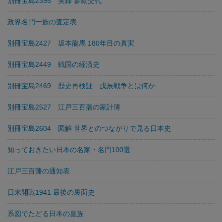
別冊宝島2395 実録 参勤交代
政界名門一族の査定表
別冊宝島2427 坂本龍馬 180年目の真実
別冊宝島2449 戦国の経済史
別冊宝島2469 歴史再検証 戊辰戦争とは何か
別冊宝島2527 江戸三百藩の家計簿
別冊宝島2604 図解 世界とのつながりで見る日本史
知っておきたい日本の名家・名門100選
江戸三百藩の通知表
日米開戦1941 最後の裏面史
系図でたどる日本の皇族