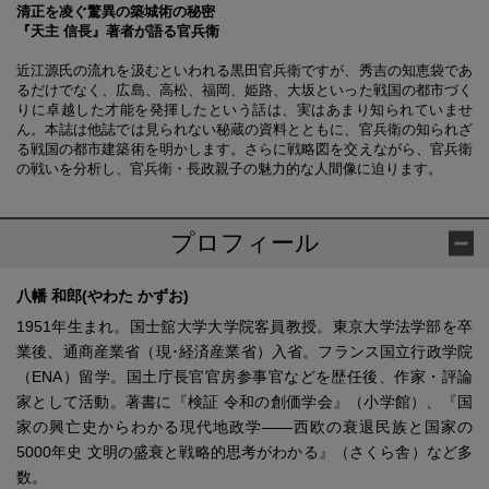
清正を凌ぐ驚異の築城術の秘密
『天主 信長』著者が語る官兵衛
近江源氏の流れを汲むといわれる黒田官兵衛ですが、秀吉の知恵袋であ
るだけでなく、広島、高松、福岡、姫路、大坂といった戦国の都市づく
りに卓越した才能を発揮したという話は、実はあまり知られていませ
ん。本誌は他誌では見られない秘蔵の資料とともに、官兵衛の知られざ
る戦国の都市建築術を明かします。さらに戦略図を交えながら、官兵衛
の戦いを分析し、官兵衛・長政親子の魅力的な人間像に迫ります。
プロフィール
八幡 和郎(やわた かずお)
1951年生まれ。国士舘大学大学院客員教授。東京大学法学部を卒
業後、通商産業省（現･経済産業省）入省。フランス国立行政学院
（ENA）留学。国土庁長官官房参事官などを歴任後、作家・評論
家として活動。著書に『検証 令和の創価学会』（小学館）、『国
家の興亡史からわかる現代地政学――西欧の衰退民族と国家の
5000年史 文明の盛衰と戦略的思考がわかる』（さくら舎）など多
数。