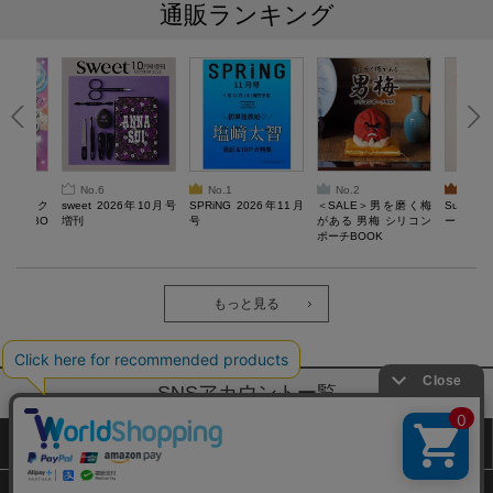
通販ランキング
No.6
No.1
No.2
No.3
ろけるスク
sweet 2026年10月号
SPRiNG 2026年11月
＜SALE＞男を磨く梅
Sumikko
ルぷにBO
増刊
号
がある 男梅 シリコン
ーツチャ
ポーチBOOK
もっと見る
SNSアカウントー覧
サイトマップ
公式通販ご利用ガイド