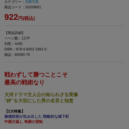
カテゴリー：
別冊宝島
商品コード：20209601
922
円(税込)
【商品詳細】
ページ数：127P
判型：A4判
ISBN：978-4-8002-1881-0
雑誌：66090-70
戦わずして勝つことこそ
最高の戦術なり
大河ドラマ主人公の知られざる実像
“絆”を大切にした男の名言と知恵
【2大特集】
築城技術が生み出した 戦略的な城下町
中国大返し 奇跡の逆転