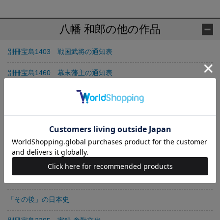
八幡 和郎の他の作品
別冊宝島1403 戦国武将の通知表
別冊宝島1460 幕末藩主の通知表
戦国武将の通知表
幕末藩主の通知表
別冊宝島2062 江戸幕府を動かした70人の通知表
吉田松陰名言集
領土問題は「世界史」で解ける
「その後」の日本史