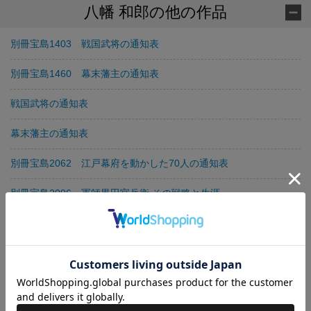
八幡 和郎の他の作品
別冊宝島1403 戦国武将の通知表
別冊宝島1460 幕末藩主の通知表
戦国武将の通知表
幕末藩主の通知表
別冊宝島2062 江戸幕府を動かした70人の通知表
別冊宝島2096 軍師黒田官兵衛 その戦略と生涯
吉田松陰名言集
領土問題は「世界史」で解ける
「その後」の日本史