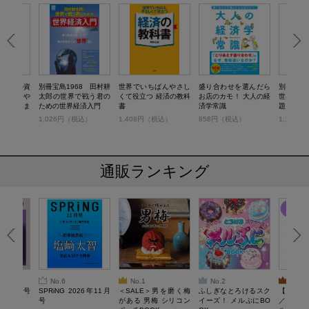
1世紀の資
別冊宝島1968 田村耕
世界でいちばんやさし
盛り合わせを選んだら
別冊宝島
 世界一や
太郎の世界で戦う君の
くて役立つ 経済の教科
お店のカモ！ 大人の経
世界史で
する「いま
ための世界経済入門
書
済学常識
題
の大問題
）
1,026円（税込）
1,408円（税込）
858円（税込）
1,100
通販ランキング
No.6
No.1
No.2
No.3
26年10月号
SPRiNG 2026年11月
＜SALE＞男を磨く梅
ふしぎなとろけるスク
【SAL
号
がある 男梅 シリコン
イーズ！ メルぷにBO
／Lサ