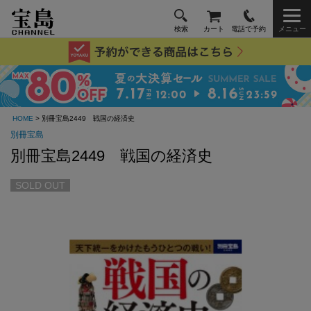
検索
カート
電話で予約
メニュー
HOME
> 別冊宝島2449 戦国の経済史
別冊宝島
別冊宝島2449 戦国の経済史
SOLD OUT