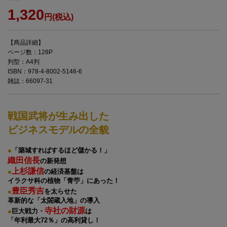
1,320
円(税込)
【商品詳細】
ページ数：128P
判型：A4判
ISBN：978-4-8002-5146-6
雑誌：66097-31
戦国武将が生み出した
ビジネスモデルの全貌
●
「築城すればするほど儲かる！」
織田信長
の新発想
上杉謙信
●
の経済基盤は
イラクサ科の植物「青苧」にあった！
豊臣秀吉
●
を太らせた
革新的な「太閤蔵入地」の導入
寺社の財源
●
巨大戦力・
は
「年利最大72％」の高利貸し！