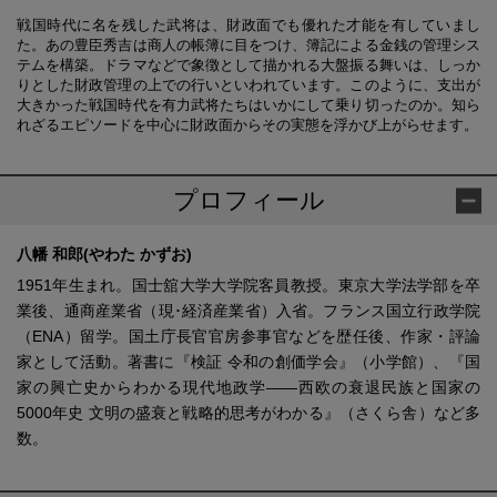
戦国時代に名を残した武将は、財政面でも優れた才能を有していまし
た。あの豊臣秀吉は商人の帳簿に目をつけ、簿記による金銭の管理シス
テムを構築。ドラマなどで象徴として描かれる大盤振る舞いは、しっか
りとした財政管理の上での行いといわれています。このように、支出が
大きかった戦国時代を有力武将たちはいかにして乗り切ったのか。知ら
れざるエピソードを中心に財政面からその実態を浮かび上がらせます。
プロフィール
八幡 和郎(やわた かずお)
1951年生まれ。国士舘大学大学院客員教授。東京大学法学部を卒
業後、通商産業省（現･経済産業省）入省。フランス国立行政学院
（ENA）留学。国土庁長官官房参事官などを歴任後、作家・評論
家として活動。著書に『検証 令和の創価学会』（小学館）、『国
家の興亡史からわかる現代地政学――西欧の衰退民族と国家の
5000年史 文明の盛衰と戦略的思考がわかる』（さくら舎）など多
数。