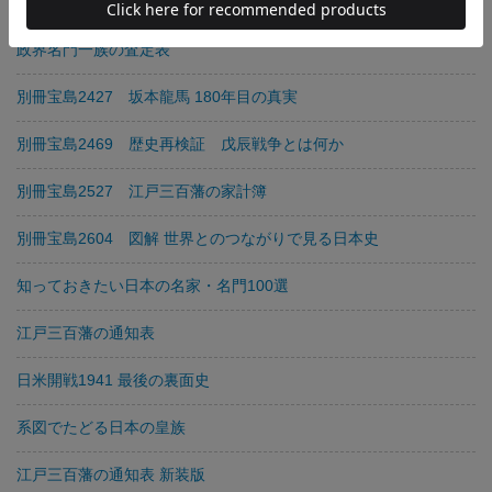
別冊宝島2395 実録 参勤交代
政界名門一族の査定表
別冊宝島2427 坂本龍馬 180年目の真実
別冊宝島2469 歴史再検証 戊辰戦争とは何か
別冊宝島2527 江戸三百藩の家計簿
別冊宝島2604 図解 世界とのつながりで見る日本史
知っておきたい日本の名家・名門100選
江戸三百藩の通知表
日米開戦1941 最後の裏面史
系図でたどる日本の皇族
江戸三百藩の通知表 新装版