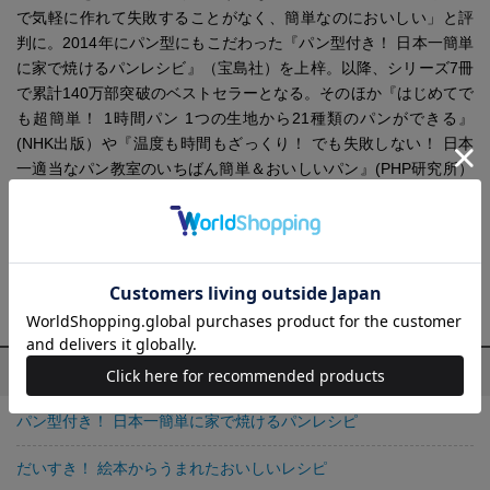
で気軽に作れて失敗することがなく、簡単なのにおいしい」と評
判に。2014年にパン型にもこだわった『パン型付き！ 日本一簡単
に家で焼けるパンレシビ』（宝島社）を上梓。以降、シリーズ7冊
で累計140万部突破のベストセラーとなる。そのほか『はじめてで
も超簡単！ 1時間パン 1つの生地から21種類のパンができる』
(NHK出版）や『温度も時間もざっくり！ でも失敗しない！ 日本
一適当なパン教室のいちばん簡単＆おいしいパン』(PHP研究所）
など、著書の累計は190万部を超える。現在はYouTubeチャンネル
を適じて、ちぎリパンを中心とした初心者向けの簡単パンレシピ
動画を配信中。
YouTubeチャンネル「日本一適当なパン教室」
Instagram :@backeakiko
Backe 晶子の他の作品
パン型付き！ 日本一簡単に家で焼けるパンレシピ
だいすき！ 絵本からうまれたおいしいレシピ