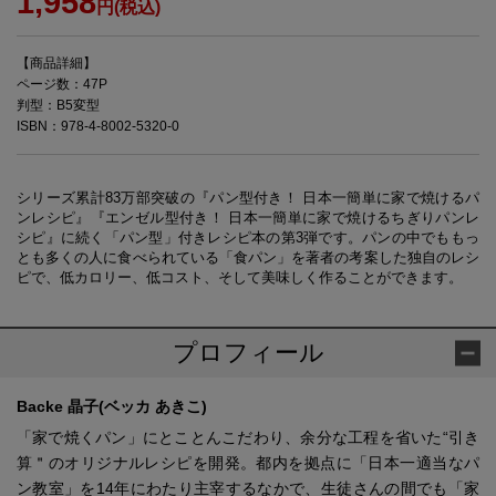
1,958
円(税込)
【商品詳細】
ページ数：47P
判型：B5変型
ISBN：978-4-8002-5320-0
シリーズ累計83万部突破の『パン型付き！ 日本一簡単に家で焼けるパ
ンレシピ』『エンゼル型付き！ 日本一簡単に家で焼けるちぎりパンレ
シピ』に続く「パン型」付きレシピ本の第3弾です。パンの中でももっ
とも多くの人に食べられている「食パン」を著者の考案した独自のレシ
ピで、低カロリー、低コスト、そして美味しく作ることができます。
プロフィール
Backe 晶子(ベッカ あきこ)
「家で焼くパン」にとことんこだわり、余分な工程を省いた“引き
算＂のオリジナルレシピを開発。都内を拠点に「日本一適当なパ
ン教室」を14年にわたり主宰するなかで、生徒さんの間でも「家