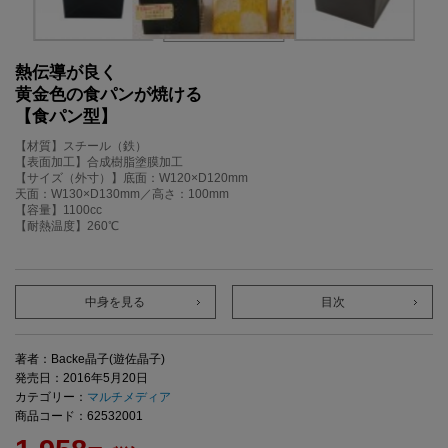
熱伝導が良く
黄金色の食パンが焼ける
【食パン型】
【材質】スチール（鉄）
【表面加工】合成樹脂塗膜加工
【サイズ（外寸）】底面：W120×D120mm
天面：W130×D130mm／高さ：100mm
【容量】1100cc
【耐熱温度】260℃
中身を見る
目次
著者：Backe晶子(遊佐晶子)
発売日：2016年5月20日
カテゴリー：
マルチメディア
商品コード：62532001