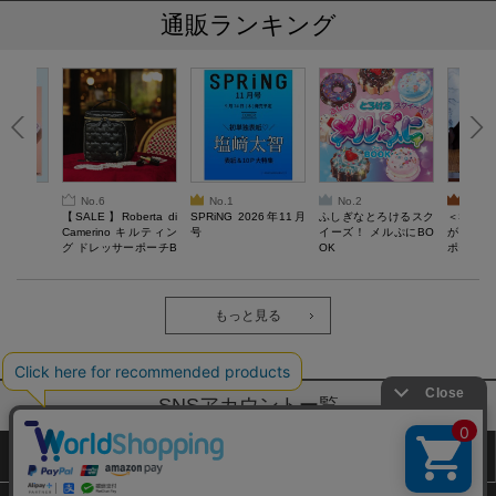
通販ランキング
No.6
No.1
No.2
No.3
6年9月号
【SALE】Roberta di
SPRiNG 2026年11月
ふしぎなとろけるスク
＜SAL
Camerino キルティン
号
イーズ！ メルぷにBO
がある 
グ ドレッサーポーチB
OK
ポーチBO
OOK
もっと見る
SNSアカウントー覧
サイトマップ
公式通販ご利用ガイド