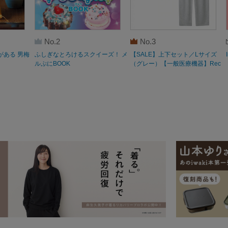
No.2
No.3
がある 男梅
ふしぎなとろけるスクイーズ！ メ
【SALE】上下セット／Lサイズ
ルぷにBOOK
（グレー）【一般医療機器】Rec
overypro Lab. 疲労回復ウェア 長
袖クルーネック・ロングパンツ