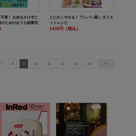
不要！ お金をかけずに
とにかくやせる！ ワンパン蒸し ダイエ
者のためのおうち副業完
ットレシピ
込）
1430円（税込）
7
8
9
10
11
12
13
14
>