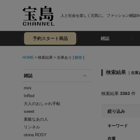
人と社会を楽しく元気に。 ファッション雑誌No
予約スタート商品
雑誌
HOME
> 検索結果 > 在庫あり [
解除
]
検索結果
｜在庫
雑誌
mini
検索結果
3363
件
InRed
大人のおしゃれ手帖
絞り込み
sweet
素敵なあの人
キーワード
リンネル
otona ROSY
在庫