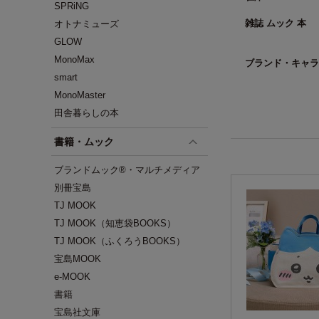
SPRiNG
雑誌 ムック 本
オトナミューズ
GLOW
MonoMax
ブランド・キャラ
smart
MonoMaster
田舎暮らしの本
書籍・ムック
ブランドムック®・マルチメディア
別冊宝島
TJ MOOK
TJ MOOK（知恵袋BOOKS）
TJ MOOK（ふくろうBOOKS）
宝島MOOK
e-MOOK
書籍
宝島社文庫