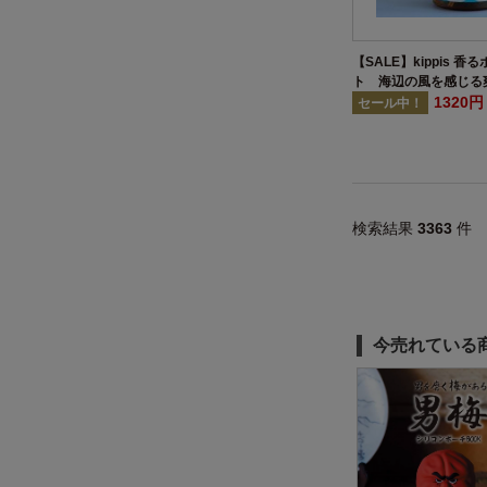
【SALE】kippis 
ト 海辺の風を感じる
香り
1320
セール中！
検索結果
3363
件
今売れている