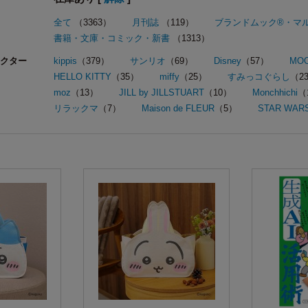
全て
（3363）
月刊誌
（119）
ブランドムック®・マ
書籍・文庫・コミック・新書
（1313）
クター
kippis
（379）
サンリオ
（69）
Disney
（57）
MO
HELLO KITTY
（35）
miffy
（25）
すみっコぐらし
（2
moz
（13）
JILL by JILLSTUART
（10）
Monchhichi
（
リラックマ
（7）
Maison de FLEUR
（5）
STAR WAR