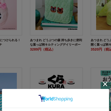
グにつけられる！
あつまれ どうぶつの森 持ち歩きに便利
あつまれ どう
チ
な葉っぱ柄キルティングデイリーポー
開く葉っぱ柄
チ SPECIAL BOOK
3289円（税込）
チ SPECIAL 
3520円（税