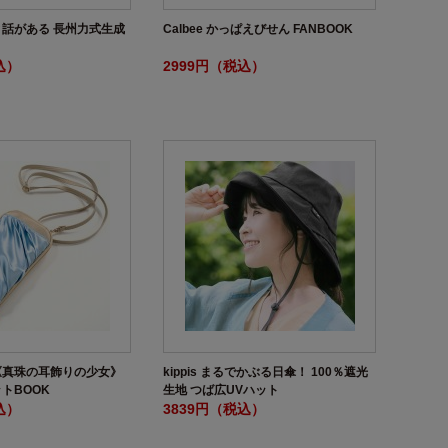
話がある 長州力式生成
Calbee かっぱえびせん FANBOOK
込）
2999円（税込）
《真珠の耳飾りの少女》
kippis まるでかぶる日傘！ 100％遮光
トBOOK
生地 つば広UVハット
込）
3839円（税込）