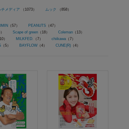
ルチメディア
（1073）
ムック
（858）
OMIN
（57）
PEANUTS
（47）
3）
Scape of green
（18）
Coleman
（13）
10）
MILKFED.
（7）
chiikawa
（7）
S
（5）
BAYFLOW
（4）
CUNE(R)
（4）