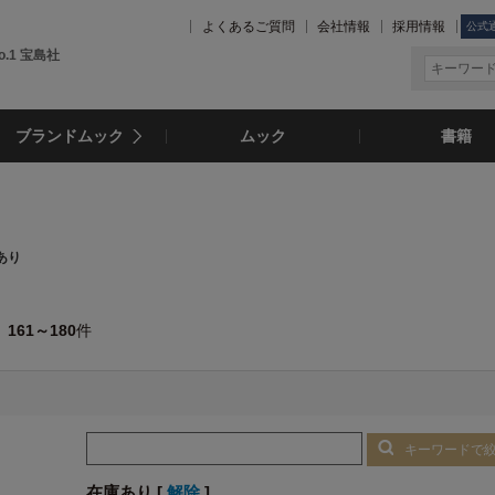
よくあるご質問
会社情報
採用情報
公式
.1 宝島社
ブランドムック
ムック
書籍
あり
161～180
件
キーワードで
在庫あり [
解除
]