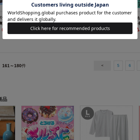
香るボディと髪のミス
くら寿司 公式 お皿＆湯呑みBOOK
資格もスキルも
爽やかサボンの
はじめる 初心
円（税込）
2299円（税込）
全ガイド
990円（税
161～180
件
<
5
6
商品