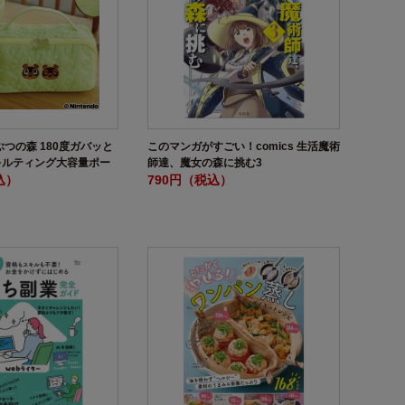
ぶつの森 180度ガバッと
このマンガがすごい！comics 生活魔術
キルティング大容量ポー
師達、魔女の森に挑む3
BOOK
込）
790円（税込）