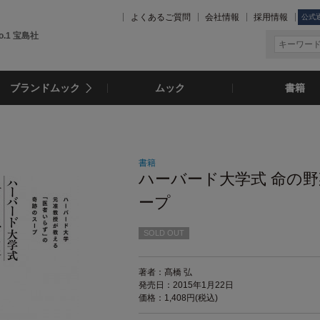
よくあるご質問
会社情報
採用情報
公式
.1 宝島社
ブランドムック
ムック
書籍
書籍
ハーバード大学式 命の
ープ
SOLD OUT
著者：髙橋 弘
発売日：2015年1月22日
価格：1,408円(税込)