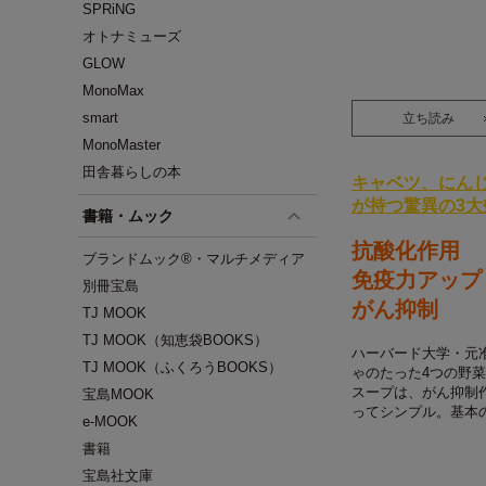
SPRiNG
オトナミューズ
GLOW
MonoMax
smart
立ち読み
MonoMaster
田舎暮らしの本
キャベツ、にん
が持つ驚異の3大
書籍・ムック
抗酸化作用
ブランドムック®・マルチメディア
免疫力アップ
別冊宝島
がん抑制
TJ MOOK
TJ MOOK（知恵袋BOOKS）
ハーバード大学・元
TJ MOOK（ふくろうBOOKS）
ゃのたった4つの野
スープは、がん抑制
宝島MOOK
ってシンプル。基本
e-MOOK
書籍
宝島社文庫