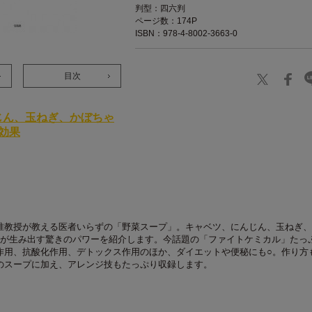
判型：四六判
ページ数：174P
ISBN：978-4-8002-3663-0
目次
じん、玉ねぎ、かぼちゃ
効果
准教授が教える医者いらずの「野菜スープ」。キャベツ、にんじん、玉ねぎ、
菜が生み出す驚きのパワーを紹介します。今話題の「ファイトケミカル」たっ
作用、抗酸化作用、デトックス作用のほか、ダイエットや便秘にも○。作り方
のスープに加え、アレンジ技もたっぷり収録します。