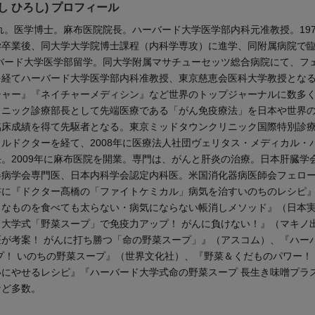
し ひろし) プロフィール
まれ。医学博士。麻布医院院長。ハーバード大学医学部内科元准教授。197
学卒業後、同大学大学院博士課程（内科学専攻）に進学、同附属病院で
ーバード大学医学部留学。同大学附属マサチューセッツ総合病院にて、フ
を経てハーバード大学医学部内科准教授、東京慈恵会医科大学教授とな
チャー』『ネイチャーメディシン』など世界のトップジャーナルに数多
リニック診療部長として先端医療である「がん免疫療法」を日本や世界
臨床成績を得て先駆者となる。東京ミッドタウンクリニック国際特別診
ルドクターを経て、2008年に医療法人社団ヴェリタス・メディカル・
。2009年に麻布医院を開業。専門は、がんと肝炎の治療。日本肝臓学
器病学会専門医、日本内科学会認定内科医。米国消化器病医師会フェロ
書に『ドクター髙橋の「ファイトケミカル」病気を治すいのちのレシピ
きなものを食べても太らない・病気にならない帳消しメソッド』（日本
大学式「野菜スープ」で免疫力アップ！ がんに負けない！』（マキノ
が考案！ がんに打ち勝つ「命の野菜スープ」』（アスコム）、『ハー
プ！ いのちの野菜スープ』（世界文化社）、『野菜＆くだものパワー！
にやせるレシピ』『ハーバード大学式命の野菜スープ 長生き味噌プラ
など多数。