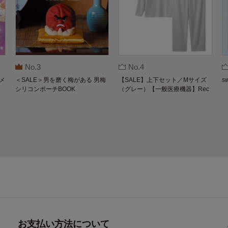
No.3
No.4
メ
＜SALE＞男を磨く梅がある 男梅
【SALE】上下セット／Mサイズ
s
シリコンポーチBOOK
（グレー）【一般医療機器】Rec
overypro Lab. 疲労回復ウェア 長
袖クルーネック・ロングパンツ
お支払い方法について