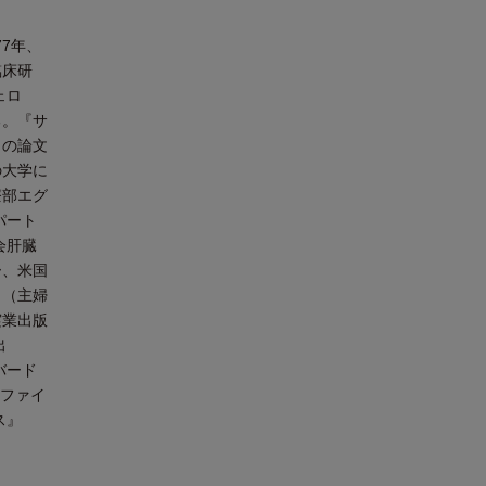
7年、
臨床研
ェロ
る。『サ
くの論文
の大学に
療部エグ
パート
会肝臓
ー、米国
』（主婦
実業出版
出
バード
 ファイ
ス』