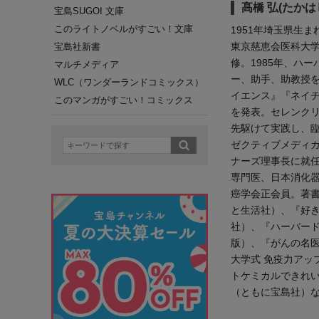
髙橋 弘(たかは
宝島SUGOI 文庫
このライトノベルがすごい！文庫
1951年埼玉県生
東京慈恵会医科大
宝島社新書
修。1985年、ハ
マルチメディア
ー、助手、助教授
WLC（ワンダーランドコミックス）
イエンス』『ネイ
このマンガがすごい！コミックス
を発表。セレンク
先駆けて実践し、
ゼクティブメディカ
ナーズ理事長に就任
専門医、日本消化
癌学会正会員。著
と生活社）、『好
社）、『ハーバード
版）、『がんの名医
大学式 免疫力アッ
トケミカルできれい
（ともに宝島社）