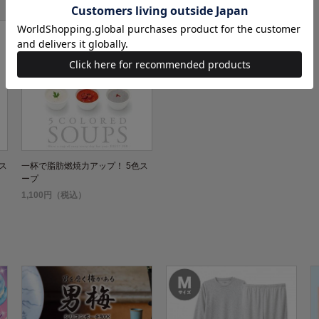
ス
一杯で脂肪燃焼力アップ！ 5色ス
ープ
1,100円（税込）