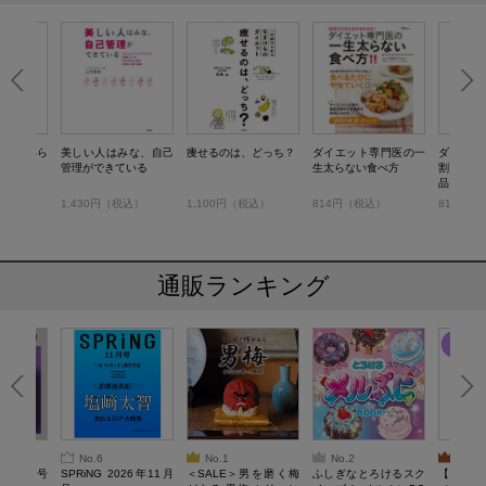
 医者いら
美しい人はみな、自己
痩せるのは、どっち？
ダイエット専門医の一
ダイエッ
管理ができている
生太らない食べ方
割！ 食
品ランキ
税込）
1,430円（税込）
1,100円（税込）
814円（税込）
814円（
通販ランキング
No.6
No.1
No.2
No.3
26年10月号
SPRiNG 2026年11月
＜SALE＞男を磨く梅
ふしぎなとろけるスク
【SAL