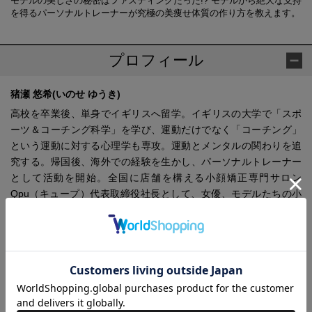
モデルの美しさの秘密はファスティングだった!? モデルから絶大な支持
を得るパーソナルトレーナーが究極の美痩せ体質の作り方を教えます。
プロフィール
猪瀬 悠希(いのせ ゆうき)
高校を卒業後、単身でイギリスへ留学。イギリスの大学で「スポ
ーツ＆コーチング科学」を学び、運動だけでなく「コーチング」
という運動に対する心理学も専攻。運動とメンタルの関わりを追
究する。帰国後、海外での経験を生かし、パーソナルトレーナー
として活動を開始。全国に店舗を構える小顔矯正専門サロン
Qpu（キュープ）代表取締役社長として、女優、モデルたちの小
顔作り、スタイル作りをサポートしている。元サッカーブラジル
代表選手専属トレーナー。
【Twitter】
@ukinose
【ブログ】
http://lineblog.me/ukinose/