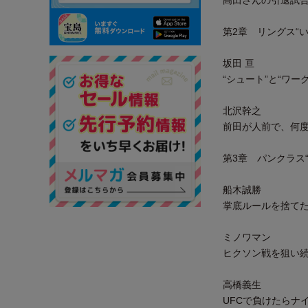
髙田さんの引退試
第2章 リングス“
坂田 亘
“シュート”と“ワ
北沢幹之
前田が人前で、何
第3章 パンクラス
船木誠勝
掌底ルールを捨て
ミノワマン
ヒクソン戦を狙い続
高橋義生
UFCで負けたらナ