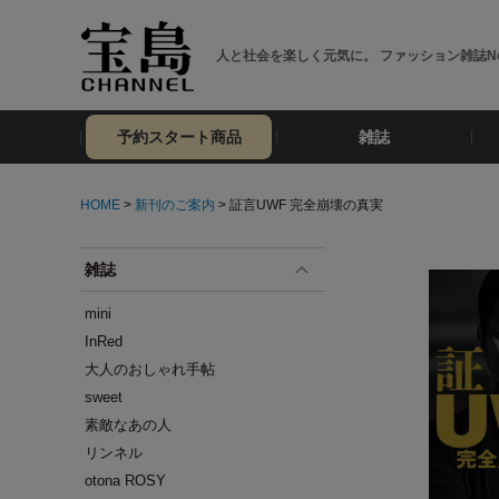
人と社会を楽しく元気に。 ファッション雑誌No
予約スタート商品
雑誌
HOME
>
新刊のご案内
> 証言UWF 完全崩壊の真実
雑誌
mini
InRed
大人のおしゃれ手帖
sweet
素敵なあの人
リンネル
otona ROSY