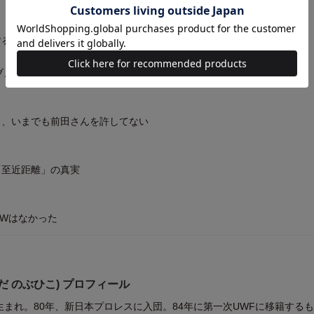
する前田日明が許せなかった
ーブメント”に翻弄された男たち
ら、いまでも前田さんを許してない
E「至近距離」の真実
MWはなかった
だ のぶひこ) プロフィール
県生まれ。80年、新日本プロレスに入団。84年に第一次UWFに移籍する