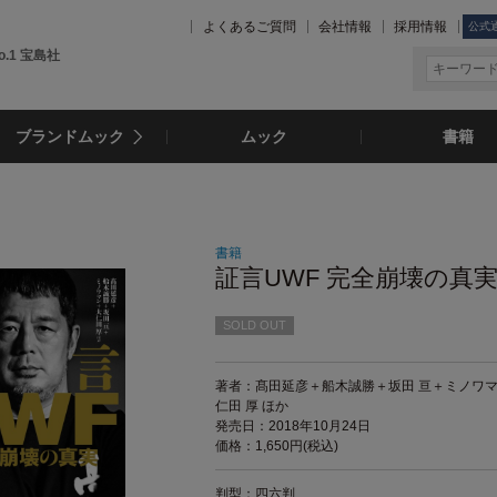
よくあるご質問
会社情報
採用情報
公式
.1 宝島社
ブランドムック
ムック
書籍
書籍
証言UWF 完全崩壊の真
SOLD OUT
著者：髙田延彦＋船木誠勝＋坂田 亘＋ミノワ
仁田 厚 ほか
発売日：2018年10月24日
価格：1,650円(税込)
判型：四六判