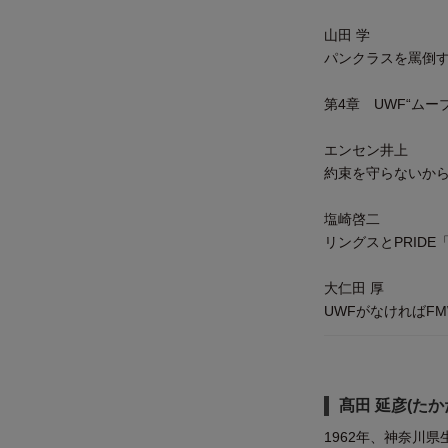
山田 学
パンクラスを罵倒
第4章 UWF“ム
エンセン井上
約束を守らないか
塩崎啓二
リングスとPRID
大仁田 厚
UWFがなければF
髙田 延彦(たか
1962年、神奈川