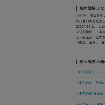
船木 誠勝(ふな
1969年、青森県
年に新日本を退団し
2000年5月に「
で現役復帰。09年
ビー級王座、世界タッ
を開設。著書に『
船木 誠勝 の
船木誠勝流 リア
証言UWF 最後
証言UWF 最終章
完全版 証言UWF 19