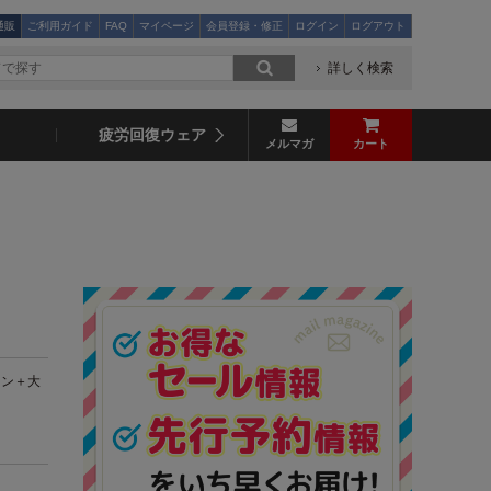
通販
ご利用ガイド
FAQ
マイページ
会員登録・修正
ログイン
ログアウト
詳しく検索
疲労回復ウェア
メルマガ
カート
実
マン＋大