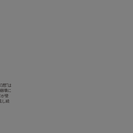
幻想”は
崩壊に
彦が登
流し続