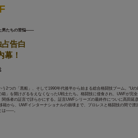
F
た男たちの苦悩――
独占告白
内幕！
聡
いう2つの「黒船」、そして1990年代後半から始まる総合格闘技ブーム。“Uの
の箱」を開けざるをえなくなったU戦士たち。格闘技に侵食され、UWFが完全
、関係者の証言で詳らかにする。証言UWFシリーズの最終作についに髙田延
の移籍から、UWFインターナショナルの崩壊まで、プロレスと格闘技の間で漂
とは――。