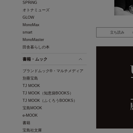
SPRiNG
オトナミューズ
GLOW
MonoMax
smart
立ち読み
MonoMaster
田舎暮らしの本
書籍・ムック
ブランドムック®・マルチメディア
別冊宝島
TJ MOOK
TJ MOOK（知恵袋BOOKS）
TJ MOOK（ふくろうBOOKS）
宝島MOOK
e-MOOK
書籍
宝島社文庫