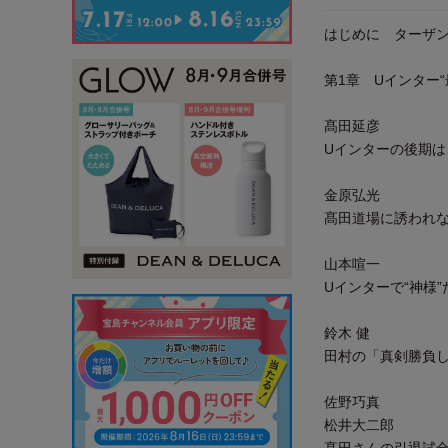
はじめに ターザ
第1章 Uインター
髙田延彦
Uインターの後期
金原弘光
髙田道場に誘われ
山本喧一
Uインターで“神様
鈴木 健
田村の「真剣勝負
佐野巧真
松井大二郎