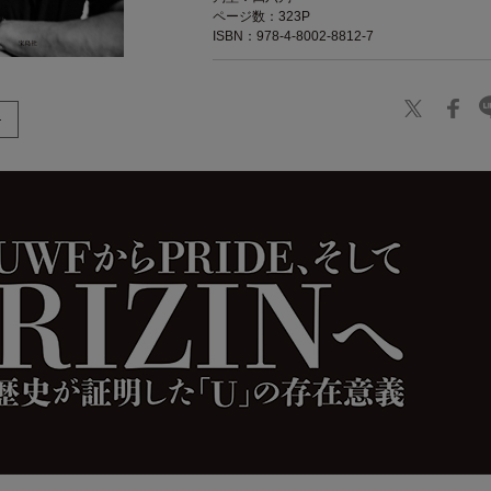
ページ数：323P
ISBN：978-4-8002-8812-7