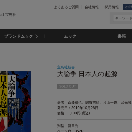
よくあるご質問
会社情報
採用情報
公式
.1 宝島社
ブランドムック
ムック
書籍
宝島社新書
大論争 日本人の起源
SOLD OUT
著者：斎藤成也、関野吉晴、片山一道、武光誠
発売日：2019年10月28日
価格：1,100円(税込)
判型：新書判
ページ数：352P