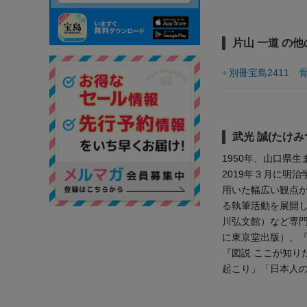
片山 一道 の
別冊宝島2411
武光 誠(たけみ
1950年、山口県
2019年３月に明
用いた幅広い観点
る執筆活動を展開
川弘文館）など専
に東京堂出版）、『
『図説 ここが知り
起こり」「日本人