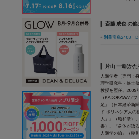
斎藤 成也 の
別冊宝島2403 
片山 一道(かた
人類学者（専門：
理学研究科・修士
教授を歴任。200
（KADOKAWA
足』（日本経済新聞
ド ポリネシア人の
人」』（昭和堂）
書）、『身体が語る
人類学の旅』（臨