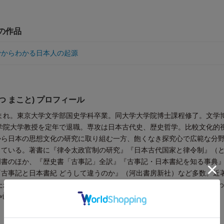
他の作品
 骨からわかる日本人の起源
つ まこと) プロフィール
生まれ。東京大学文学部国史学科卒業。同大学大学院博士課程修了。文学
治学院大学教授を定年で退職。専攻は日本古代史、歴史哲学。比較文化的
から日本の思想文化の研究に取り組む一方、飽くなき探究心で広範な分
している。著書に『律令太政官制の研究』『日本古代国家と律令制』（
門書のほか、『歴史書「古事記」全訳』『古事記・日本書紀を知る事典
古事記と日本書紀 どうして違うのか』（河出書房新社）など多数。近
たかった！ 神道』（青春出版社）、『一冊でわかる神道と日本神話 「
の心の原点」を読み解く』（河出書房新社）などがある。