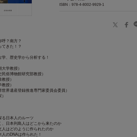
ISBN：978-4-8002-9929-1
弥呼？南方？
ってきた！？
古学、歴史学から分析する！
期大学教授）
史民俗博物館研究部教授）
准教授）
学教授）
群世界遺産登録推進専門家委員会委員）
家）
探る日本人のルーツ
く、日本列島人はどこから来たのか
文人はどのように作られたのか
本人のDNAは作られた！