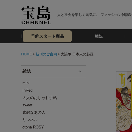
人と社会を楽しく元気に。 ファッション雑誌No
予約スタート商品
雑誌
HOME
>
新刊のご案内
> 大論争 日本人の起源
雑誌
mini
InRed
大人のおしゃれ手帖
sweet
素敵なあの人
リンネル
otona ROSY