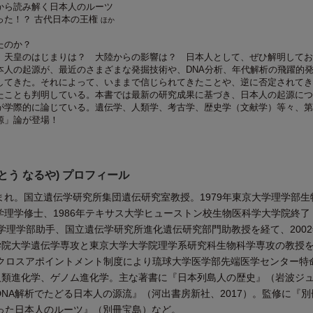
から読み解く日本人のルーツ
った！？ 古代日本の王権
ほか
たのか？
 天皇のはじまりは？ 大陸からの影響は？ 日本人として、ぜひ解明してお
本人の起源が、最近のさまざまな発掘技術や、DNA分析、年代解析の飛躍的
してきた。それによって、いままで信じられてきたことや、逆に否定されてき
たことも判明している。本書では最新の研究成果に基づき、日本人の起源につ
が学際的に論じている。遺伝学、人類学、考古学、歴史学（文献学）等々、第
源」論が登場！
とう なるや) プロフィール
生まれ。国立遺伝学研究所集団遺伝研究室教授。1979年東京大学理学部生
大学理学修士、1986年テキサス大学ヒューストン校生物医科学大学院終了
京大学理学部助手、国立遺伝学研究所進化遺伝研究部門助教授を経て、200
学院大学遺伝学専攻と東京大学大学院理学系研究科生物科学専攻の教授
ら、クロスアポイントメント制度により琉球大学医学部先端医学センター特
人類進化学、ゲノム進化学。主な著書に『日本列島人の歴史』（岩波ジ
核DNA解析でたどる日本人の源流』（河出書房新社、2017）。監修に『
わかった日本人のルーツ』（別冊宝島）など。