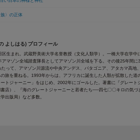
白い日本の神様と神社
一族〉の正体
の よしはる) プロフィール
墨田区生まれ。武蔵野美術大学名誉教授（文化人類学）。一橋大学在学中
1年アマゾン全域踏査隊長としてアマゾン川全域を下る。その後25年間に3
わたって、アマゾン川源流や中央アンデス、パタゴニア、アタカマ高地
の旅を重ねる。1993年からは、アフリカに誕生した人類が拡散した道
ートジャーニー」をはじめ、2002年にゴールした。著書に『グレート
間書店）、『海のグレートジャーニーと若者たち──四七〇〇キロの気づ
大学出版局）など多数。