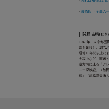
知れば知るほど面
藤原氏 〈至高の
関野 吉晴(せき
1949年、東京都
部を創設し、197
通算10年間以上に
ナ高地など、南米へ
逆方向に辿る「グレ
ニー探検記』（徳
旅』（武蔵野美術