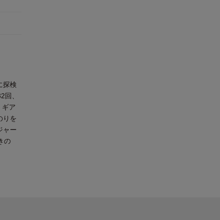
に探検
2回、
、ギア
のりを
ジャー
きの