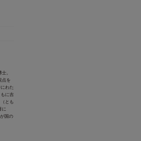
博士。
視点を
野にわた
ともに吉
』（とも
著に
わが国の