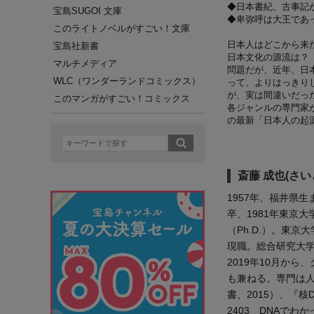
◆日本書紀、古事記
宝島SUGOI 文庫
◆卑弥呼は大王であ
このライトノベルがすごい！文庫
日本人はどこから来
宝島社新書
日本文化の源流は？
マルチメディア
問題だが、近年、日
WLC（ワンダーランドコミックス）
って、よりはっきり
が、実は間違いだっ
このマンガがすごい！コミックス
各ジャンルの専門家
の最新「日本人の起
斎藤 成也(さい
1957年、福井県
卒、1981年東京
（Ph.D.）。東
現職。総合研究大
2019年10月か
も兼ねる。専門は
書、2015）、『
2403 DNAで