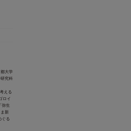
京都大学
学研究科
『考える
ゴロイ
「弥生
くま新
めぐる