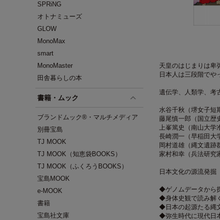
SPRiNG
オトナミューズ
GLOW
MonoMax
smart
MonoMaster
天皇のはじまりは卑
日本人は三段階でや
田舎暮らしの本
遺伝学、人類学、考
書籍・ムック
水谷千秋（堺女子短
ブランドムック®・マルチメディア
藤尾慎一郎（国立歴
上峯篤史（南山大学
別冊宝島
長崎潤一（早稲田大
TJ MOOK
岡村道雄（縄文遺跡
TJ MOOK（知恵袋BOOKS）
家村和幸（兵法研究
TJ MOOK（ふくろうBOOKS）
日本文化の源流発掘
宝島MOOK
◆ゲノムデータから
e-MOOK
◆身体史観で読み解
書籍
◆日本の起源たる縄
宝島社文庫
◆弥生時代に現代日