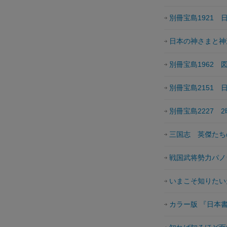
別冊宝島1921
日本の神さまと神
別冊宝島1962 
別冊宝島2151 
別冊宝島2227 
三国志 英傑たち
戦国武将勢力パノ
いまこそ知りたい
カラー版 『日本