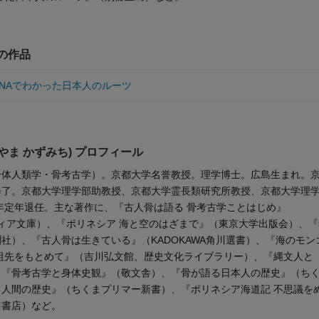
他の作品
DNAでわかった日本人のルーツ
やま かずみち) プロフィール
身体人類学・骨考古学）。京都大学名誉教授。理学博士。広島生まれ。
修了。京都大学理学部助教授、京都大学霊長類研究所教授、京都大学理
9年定年退任。主な著作に、『古人骨は語る 骨考古学ことはじめ』
ソフィア文庫）、『ポリネシア 海と空のはざまで』（東京大学出版会）、
社）、『古人骨は生きている』（KADOKAWA角川選書）、『海のモン
祖先をもとめて』（吉川弘文館、歴史文化ライブラリー）、『縄文人と
、『骨考古学と身体史観』（敬文舎）、『骨が語る日本人の歴史』（ち
人間の歴史』（ちくまプリマー新書）、『ポリネシア海道記 不思議を
川書店）など。