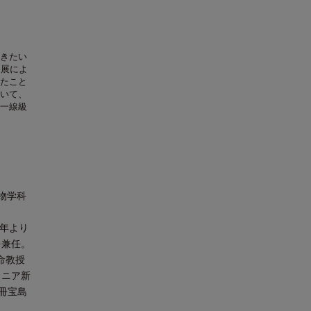
きたい
発展によ
たこと
いて、
一線級
物学科
2年より
を兼任。
命教授
ュニア新
別冊宝島