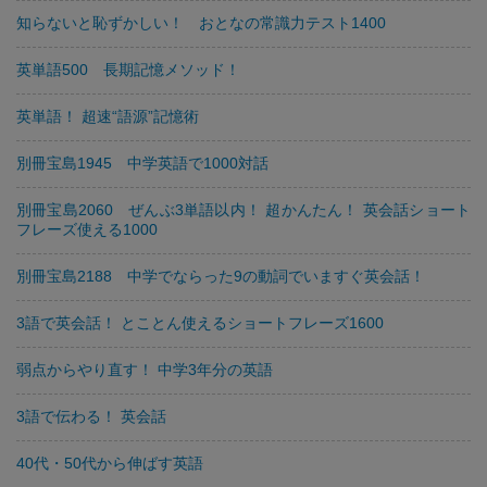
知らないと恥ずかしい！ おとなの常識力テスト1400
英単語500 長期記憶メソッド！
英単語！ 超速“語源”記憶術
別冊宝島1945 中学英語で1000対話
別冊宝島2060 ぜんぶ3単語以内！ 超かんたん！ 英会話ショート
フレーズ使える1000
別冊宝島2188 中学でならった9の動詞でいますぐ英会話！
3語で英会話！ とことん使えるショートフレーズ1600
弱点からやり直す！ 中学3年分の英語
3語で伝わる！ 英会話
40代・50代から伸ばす英語