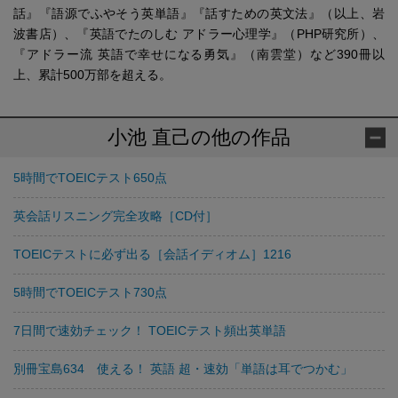
話』『語源でふやそう英単語』『話すための英文法』（以上、岩
波書店）、『英語でたのしむ アドラー心理学』（PHP研究所）、
『アドラー流 英語で幸せになる勇気』（南雲堂）など390冊以
上、累計500万部を超える。
小池 直己の他の作品
5時間でTOEICテスト650点
英会話リスニング完全攻略［CD付］
TOEICテストに必ず出る［会話イディオム］1216
5時間でTOEICテスト730点
7日間で速効チェック！ TOEICテスト頻出英単語
別冊宝島634 使える！ 英語 超・速効「単語は耳でつかむ」