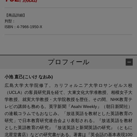
【商品詳細】
判型：
ISBN：4-7966-1950-X
プロフィール
小池 直己(こいけ なおみ)
広島大学大学院修了。カリフォルニア大学ロサンゼルス校
（UCLA）の客員研究員を経て、大東文化大学准教授、相模女子大
学教授、就実大学教授・大学院教授を歴任。その間、NHK教育テ
レビの講師も務める。英字新聞『Asahi Weekly』（朝日新聞社）
の連載コラムでもおなじみ。「放送英語を教材とした英語教育の
研究」で日本教育研究連合会より表彰される。『放送英語を教材
とした英語教育の研究』『放送英語と新聞英語の研究』（ともに
北星堂書店）などの研究書がある。著書は『英会話の基本表現100