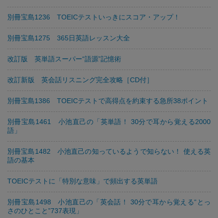
別冊宝島1236 TOEICテストいっきにスコア・アップ！
別冊宝島1275 365日英語レッスン大全
改訂版 英単語スーパー“語源”記憶術
改訂新版 英会話リスニング完全攻略［CD付］
別冊宝島1386 TOEICテストで高得点を約束する急所38ポイント
別冊宝島1461 小池直己の「英単語！ 30分で耳から覚える2000
語」
別冊宝島1482 小池直己の知っているようで知らない！ 使える英
語の基本
TOEICテストに「特別な意味」で頻出する英単語
別冊宝島1498 小池直己の「英会話！ 30分で耳から覚える“とっ
さのひとこと”737表現」