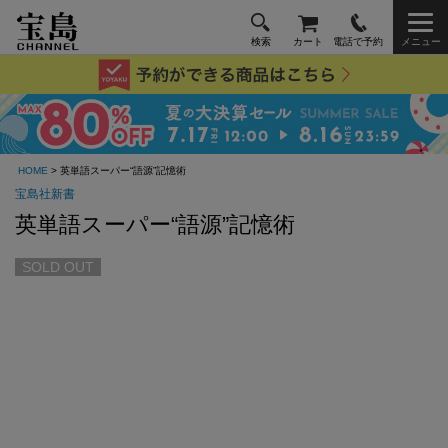
検索
カート
電話で予約
メニュー
HOME
> 英単語スーパー“語源”記憶術
宝島社新書
英単語スーパー“語源”記憶術
SOLD OUT