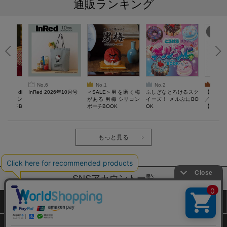
通販ランキング
No.6
No.1
No.2
No.3
erta di
InRed 2026年10月号
＜SALE＞男を磨く梅
ふしぎなとろけるスク
【SAL
 キルティン
がある 男梅 シリコン
イーズ！ メルぷにBO
／Lサイ
ーポーチB
ポーチBOOK
OK
【一般医療
verypro
ウェア 
ク・ロン
もっと見る
SNSアカウントー覧
サイトマップ
公式通販ご利用ガイド
プライバシーポリシー
特定商取引法に基づく表記