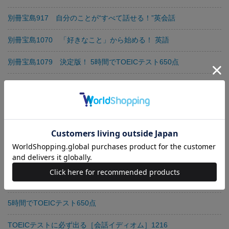
別冊宝島917 自分のことが“すべて話せる！”英会話
別冊宝島1070 「好きなこと」から始める！ 英語
別冊宝島1079 決定版！ 5時間でTOEICテスト650点
別冊宝島1125 使える！ 英語 耳でつかむ即効会話 改訂版
別冊宝島1124 使える！ 英語 超・速効「単語は耳でつかむ」改訂
版
別冊宝島 増補・改訂版 英語で“なんて”言うんだろう!? 付録CD付
英単語スーパー“語源”記憶術
別冊宝島1204 5時間で「英文法」いっきにやり直し！
5時間でTOEICテスト650点
TOEICテストに必ず出る［会話イディオム］1216