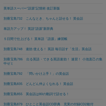
英単語スーパー“語源”記憶術 改訂新版
別冊宝島732 こんなとき、ちゃんと話せる！ 英会話
単語力アップ！ 英語“語源”新辞典
５日間で仕上げる！ 英単語「語源」練習帳
別冊宝島748 速効 使える！ 英語 毎日話す「生活」英会話
別冊宝島786 出る英語・できる英語速効！ 速習！ 小池直己の集
中ゼミ
別冊宝島792 「問いかけ上手！」の英会話
別冊宝島835 どんどん仲よくなれる！ 英会話
別冊宝島855 英会話は80の動詞で話せる！
別冊宝島879 ひとこと英会話CD辞典 充実の付録CD2枚付