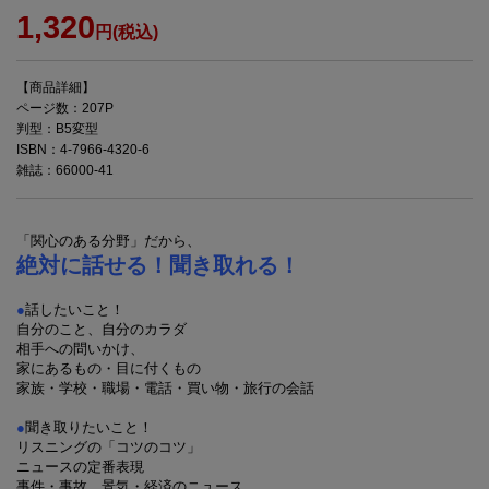
1,320
円(税込)
【商品詳細】
ページ数：207P
判型：B5変型
ISBN：4-7966-4320-6
雑誌：66000-41
「関心のある分野」だから、
絶対に話せる！聞き取れる！
●
話したいこと！
自分のこと、自分のカラダ
相手への問いかけ、
家にあるもの・目に付くもの
家族・学校・職場・電話・買い物・旅行の会話
●
聞き取りたいこと！
リスニングの「コツのコツ」
ニュースの定番表現
事件・事故、景気・経済のニュース