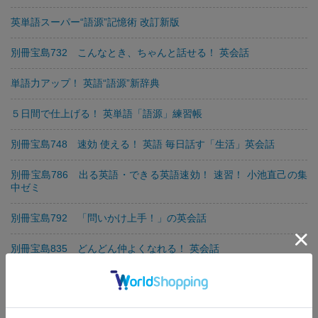
英単語スーパー“語源”記憶術 改訂新版
別冊宝島732 こんなとき、ちゃんと話せる！ 英会話
単語力アップ！ 英語“語源”新辞典
５日間で仕上げる！ 英単語「語源」練習帳
別冊宝島748 速効 使える！ 英語 毎日話す「生活」英会話
別冊宝島786 出る英語・できる英語速効！ 速習！ 小池直己の集
中ゼミ
別冊宝島792 「問いかけ上手！」の英会話
別冊宝島835 どんどん仲よくなれる！ 英会話
別冊宝島855 英会話は80の動詞で話せる！
別冊宝島879 ひとこと英会話CD辞典 充実の付録CD2枚付