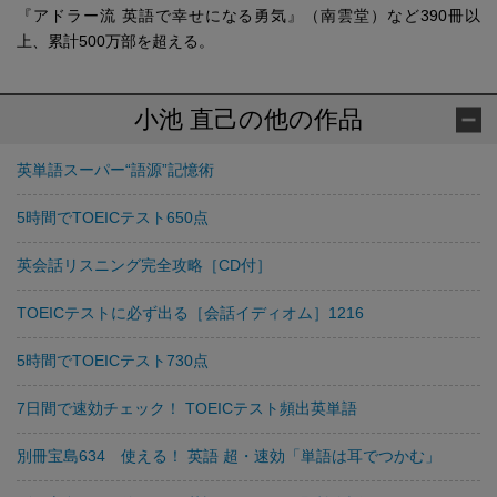
『アドラー流 英語で幸せになる勇気』（南雲堂）など390冊以
上、累計500万部を超える。
小池 直己の他の作品
英単語スーパー“語源”記憶術
5時間でTOEICテスト650点
英会話リスニング完全攻略［CD付］
TOEICテストに必ず出る［会話イディオム］1216
5時間でTOEICテスト730点
7日間で速効チェック！ TOEICテスト頻出英単語
別冊宝島634 使える！ 英語 超・速効「単語は耳でつかむ」