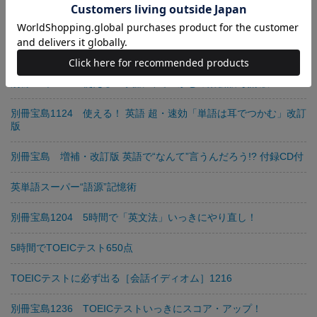
別冊宝島917 自分のことが“すべて話せる！”英会話
別冊宝島1079 決定版！ 5時間でTOEICテスト650点
別冊宝島1125 使える！ 英語 耳でつかむ即効会話 改訂版
別冊宝島1124 使える！ 英語 超・速効「単語は耳でつかむ」改訂
版
別冊宝島 増補・改訂版 英語で“なんて”言うんだろう!? 付録CD付
英単語スーパー“語源”記憶術
別冊宝島1204 5時間で「英文法」いっきにやり直し！
5時間でTOEICテスト650点
TOEICテストに必ず出る［会話イディオム］1216
別冊宝島1236 TOEICテストいっきにスコア・アップ！