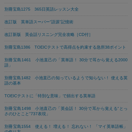
別冊宝島1275 365日英語レッスン大全
改訂版 英単語スーパー“語源”記憶術
改訂新版 英会話リスニング完全攻略［CD付］
別冊宝島1386 TOEICテストで高得点を約束する急所38ポイント
別冊宝島1461 小池直己の「英単語！ 30分で耳から覚える2000
語」
別冊宝島1482 小池直己の知っているようで知らない！ 使える英
語の基本
TOEICテストに「特別な意味」で頻出する英単語
別冊宝島1498 小池直己の「英会話！ 30分で耳から覚える“とっ
さのひとこと”737表現」
別冊宝島1554 使える！ 増える！ 忘れない！ 「マイ英単語帳」
の作り方