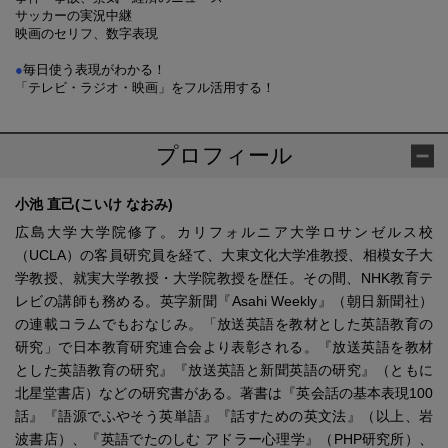
サッカーの実況中継
映画のセリフ、数字表現
●
毎日使う表現がわかる！
「テレビ・ラジオ・映画」をフル活用する！
プロフィール
小池 直己(こいけ なおみ)
広島大学大学院修了。カリフォルニア大学ロサンゼルス校
（UCLA）の客員研究員を経て、大東文化大学准教授、相模女子大
学教授、就実大学教授・大学院教授を歴任。その間、NHK教育テ
レビの講師も務める。英字新聞『Asahi Weekly』（朝日新聞社）
の連載コラムでもおなじみ。「放送英語を教材とした英語教育の
研究」で日本教育研究連合会より表彰される。『放送英語を教材
とした英語教育の研究』『放送英語と新聞英語の研究』（ともに
北星堂書店）などの研究書がある。著書は『英会話の基本表現100
話』『語源でふやそう英単語』『話すための英文法』（以上、岩
波書店）、『英語でたのしむ アドラー心理学』（PHP研究所）、