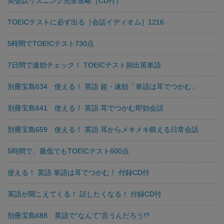
英会話リスニング完全攻略［CD付］
TOEICテストに必ず出る［会話イディオム］1216
5時間でTOEICテスト730点
7日間で速効チェック！ TOEICテスト頻出英単語
別冊宝島634 使える！ 英語 超・速効「単語は耳でつかむ」
別冊宝島641 使える！ 英語 耳でつかむ即効会話
別冊宝島659 使える！ 英語 耳からメキメキ鍛える日常会話
5時間で、最低でもTOEICテスト600点
使える！ 英語 単語は耳でつかむ！ 付録CD付
英語が聞こえてくる！ 話したくなる！ 付録CD付
別冊宝島688 英語で“なんて”言うんだろう!?