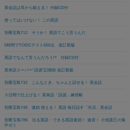
英会話は耳から鍛える！ 付録CD付
使ってはいけない！ この英語
別冊宝島712 そうか！ 英語でこう言うんだ
5時間でTOEICテスト650点 改訂新版
英語でなんて言うんだろう!? 付録CD付
英単語スーパー“語源”記憶術 改訂新版
別冊宝島732 こんなとき、ちゃんと話せる！ 英会話
５日間で仕上げる！ 英単語「語源」練習帳
別冊宝島748 速効 使える！ 英語 毎日話す「生活」英会話
別冊宝島786 出る英語・できる英語速効！ 速習！ 小池直己の集
中ゼミ