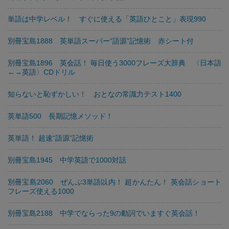
単語は中学レベル！ すぐに使える「英語ひとこと」表現990
別冊宝島1888 英単語スーパー“語源”記憶術 赤シート付
別冊宝島1896 英会話！ 毎日使う3000フレーズ大辞典 〈日本語
←→英語〉CDドリル
知らないと恥ずかしい！ おとなの常識力テスト1400
英単語500 長期記憶メソッド！
英単語！ 超速“語源”記憶術
別冊宝島1945 中学英語で1000対話
別冊宝島2060 ぜんぶ3単語以内！ 超かんたん！ 英会話ショート
フレーズ使える1000
別冊宝島2188 中学でならった9の動詞でいますぐ英会話！