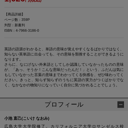
【商品詳細】
ページ数：359P
判型：新書判
ISBN：4-7966-3186-0
英語の語源がわかると、単語の意味が覚えやすくなるばかりではなく、
知らない英単語に出会っても、その意味を類推することができるように
なります。
さらに、なにげない外来語としてしか認識していなかったものの意味
が、「あっ、そうか！こんな意味だったんだ！」という、ふだんは気に
もしていなかった言葉の意味までわかってくる快感を、ぜひ味わってく
ださい。きっと、知らず知らずのうちに英語の実力がつくばかりでな
く、なかなかの物知りになっていく自分に気づかれることでしょう。
プロフィール
小池 直己(こいけ なおみ)
広島大学大学院修了。カリフォルニア大学ロサンゼルス校