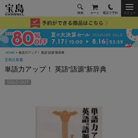
検索
カート
電話で予約
メニュー
HOME
> 単語力アップ！ 英語“語源”新辞典
宝島社新書
単語力アップ！ 英語“語源”新辞典
SOLD OUT