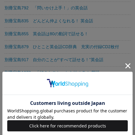
別冊宝島792 「問いかけ上手！」の英会話
別冊宝島835 どんどん仲よくなれる！ 英会話
別冊宝島855 英会話は80の動詞で話せる！
別冊宝島879 ひとこと英会話CD辞典 充実の付録CD2枚付
別冊宝島917 自分のことが“すべて話せる！”英会話
別冊宝島1070 「好きなこと」から始める！ 英語
別冊宝島1079 決定版！ 5時間でTOEICテスト650点
別冊宝島1125 使える！ 英語 耳でつかむ即効会話 改訂版
別冊宝島1124 使える！ 英語 超・速効「単語は耳でつかむ」改訂
版
別冊宝島 増補・改訂版 英語で“なんて”言うんだろう!? 付録CD付