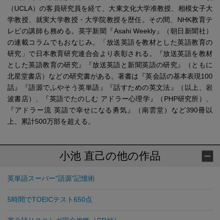
（UCLA）の客員研究員を経て、大東文化大学准教授、相模女子大
学教授、就実大学教授・大学院教授を歴任。その間、NHK教育テ
レビの講師も務める。英字新聞『Asahi Weekly』（朝日新聞社）
の連載コラムでもおなじみ。「放送英語を教材とした英語教育の
研究」で日本教育研究連合会より表彰される。『放送英語を教材
とした英語教育の研究』『放送英語と新聞英語の研究』（ともに
北星堂書店）などの研究書がある。著書は『英会話の基本表現100
話』『語源でふやそう英単語』『話すための英文法』（以上、岩
波書店）、『英語でたのしむ アドラー心理学』（PHP研究所）、
『アドラー流 英語で幸せになる勇気』（南雲堂）など390冊以
上、累計500万部を超える。
小池 直己の他の作品
英単語スーパー“語源”記憶術
5時間でTOEICテスト650点