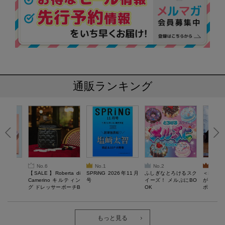
通販ランキング
No.6
No.1
No.2
No.3
6年9月号
【SALE】Roberta di
SPRiNG 2026年11月
ふしぎなとろけるスク
＜SAL
Camerino キルティン
号
イーズ！ メルぷにBO
がある 
グ ドレッサーポーチB
OK
ポーチBO
OOK
もっと見る