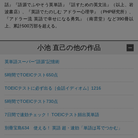
話』『語源でふやそう英単語』『話すための英文法』（以上、岩
波書店）、『英語でたのしむ アドラー心理学』（PHP研究所）、
『アドラー流 英語で幸せになる勇気』（南雲堂）など390冊以
上、累計500万部を超える。
小池 直己の他の作品
英単語スーパー“語源”記憶術
5時間でTOEICテスト650点
TOEICテストに必ず出る［会話イディオム］1216
5時間でTOEICテスト730点
7日間で速効チェック！ TOEICテスト頻出英単語
別冊宝島634 使える！ 英語 超・速効「単語は耳でつかむ」