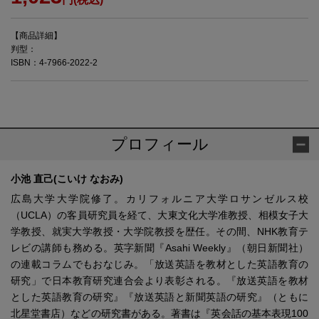
【商品詳細】
判型：
ISBN：4-7966-2022-2
プロフィール
小池 直己(こいけ なおみ)
広島大学大学院修了。カリフォルニア大学ロサンゼルス校
（UCLA）の客員研究員を経て、大東文化大学准教授、相模女子大
学教授、就実大学教授・大学院教授を歴任。その間、NHK教育テ
レビの講師も務める。英字新聞『Asahi Weekly』（朝日新聞社）
の連載コラムでもおなじみ。「放送英語を教材とした英語教育の
研究」で日本教育研究連合会より表彰される。『放送英語を教材
とした英語教育の研究』『放送英語と新聞英語の研究』（ともに
北星堂書店）などの研究書がある。著書は『英会話の基本表現100