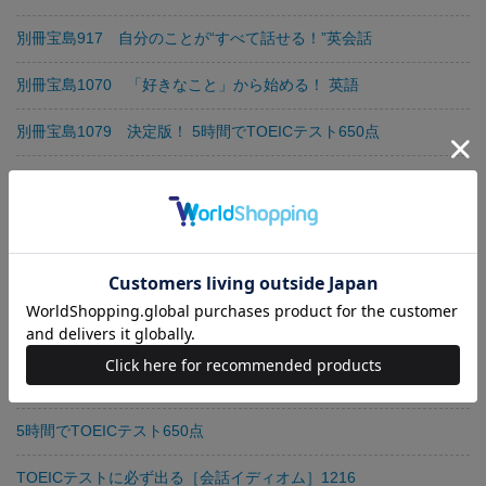
別冊宝島917 自分のことが“すべて話せる！”英会話
別冊宝島1070 「好きなこと」から始める！ 英語
別冊宝島1079 決定版！ 5時間でTOEICテスト650点
別冊宝島1125 使える！ 英語 耳でつかむ即効会話 改訂版
別冊宝島1124 使える！ 英語 超・速効「単語は耳でつかむ」改訂
版
別冊宝島 増補・改訂版 英語で“なんて”言うんだろう!? 付録CD付
英単語スーパー“語源”記憶術
別冊宝島1204 5時間で「英文法」いっきにやり直し！
5時間でTOEICテスト650点
TOEICテストに必ず出る［会話イディオム］1216