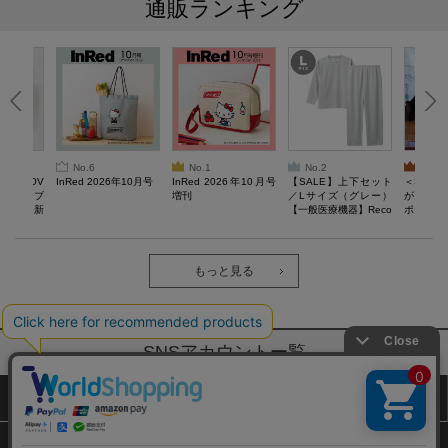
通販ランキング
No.6
No.1
No.2
No.3
AN LOV
InRed 2026年10月号
InRed 2026年10月号
【SALE】上下セット
＜SAL
スケッチブ
増刊
／Lサイズ（グレー）
がある 
る毎日。新
【一般医療機器】Reco
ポーチBO
verypro Lab. 疲労回復
ウェア 長袖クルーネッ
ク・ロングパンツ
もっと見る
SNSアカウントー覧
サイトマップ
公式通販ご利用ガイド
プライバシーポリシー
特定商取引法に基づく表記