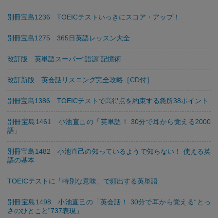
別冊宝島1236 TOEICテストいっきにスコア・アップ！
別冊宝島1275 365日英語レッスン大全
改訂版 英単語スーパー“語源”記憶術
改訂新版 英会話リスニング完全攻略［CD付］
別冊宝島1386 TOEICテストで高得点を約束する急所38ポイント
別冊宝島1461 小池直己の「英単語！ 30分で耳から覚える2000
語」
別冊宝島1482 小池直己の知っているようで知らない！ 使える英
語の基本
TOEICテストに「特別な意味」で頻出する英単語
別冊宝島1498 小池直己の「英会話！ 30分で耳から覚える“とっ
さのひとこと”737表現」