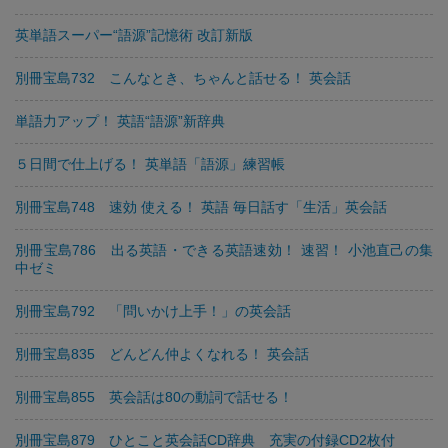
英単語スーパー“語源”記憶術 改訂新版
別冊宝島732 こんなとき、ちゃんと話せる！ 英会話
単語力アップ！ 英語“語源”新辞典
５日間で仕上げる！ 英単語「語源」練習帳
別冊宝島748 速効 使える！ 英語 毎日話す「生活」英会話
別冊宝島786 出る英語・できる英語速効！ 速習！ 小池直己の集
中ゼミ
別冊宝島792 「問いかけ上手！」の英会話
別冊宝島835 どんどん仲よくなれる！ 英会話
別冊宝島855 英会話は80の動詞で話せる！
別冊宝島879 ひとこと英会話CD辞典 充実の付録CD2枚付