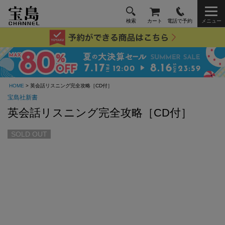
検索
カート
電話で予約
メニュー
HOME
> 英会話リスニング完全攻略［CD付］
宝島社新書
英会話リスニング完全攻略［CD付］
SOLD OUT