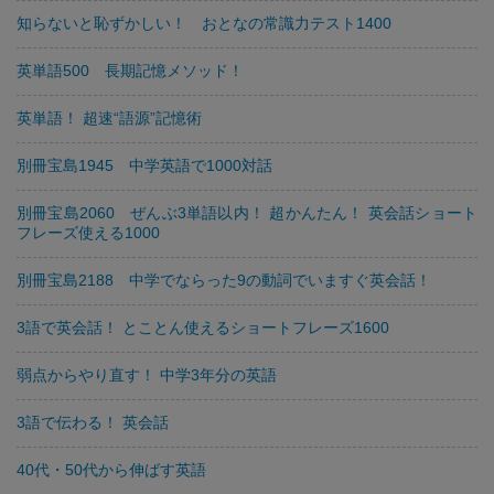
知らないと恥ずかしい！ おとなの常識力テスト1400
英単語500 長期記憶メソッド！
英単語！ 超速“語源”記憶術
別冊宝島1945 中学英語で1000対話
別冊宝島2060 ぜんぶ3単語以内！ 超かんたん！ 英会話ショート
フレーズ使える1000
別冊宝島2188 中学でならった9の動詞でいますぐ英会話！
3語で英会話！ とことん使えるショートフレーズ1600
弱点からやり直す！ 中学3年分の英語
3語で伝わる！ 英会話
40代・50代から伸ばす英語