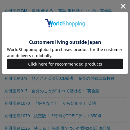
別冊宝島748 速効 使える！ 英語 毎日話す「生活」英会話
別冊宝島786 出る英語・できる英語速効！ 速習！ 小池直己の集
中ゼミ
別冊宝島792 「問いかけ上手！」の英会話
別冊宝島835 どんどん仲よくなれる！ 英会話
別冊宝島855 英会話は80の動詞で話せる！
別冊宝島879 ひとこと英会話CD辞典 充実の付録CD2枚付
別冊宝島917 自分のことが“すべて話せる！”英会話
別冊宝島1070 「好きなこと」から始める！ 英語
別冊宝島1079 決定版！ 5時間でTOEICテスト650点
別冊宝島1125 使える！ 英語 耳でつかむ即効会話 改訂版