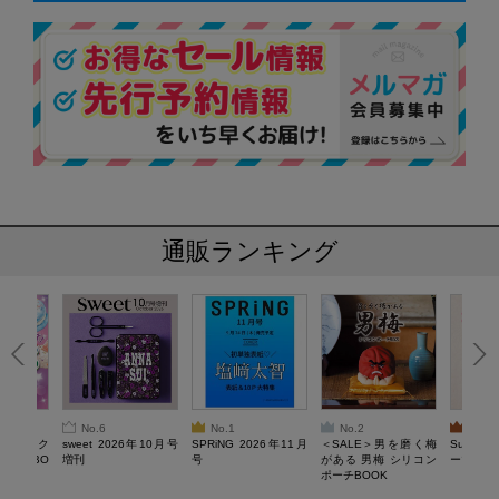
通販ランキング
No.6
No.1
No.2
No.3
ろけるスク
sweet 2026年10月号
SPRiNG 2026年11月
＜SALE＞男を磨く梅
Sumikko
ルぷにBO
増刊
号
がある 男梅 シリコン
ーツチャ
ポーチBOOK