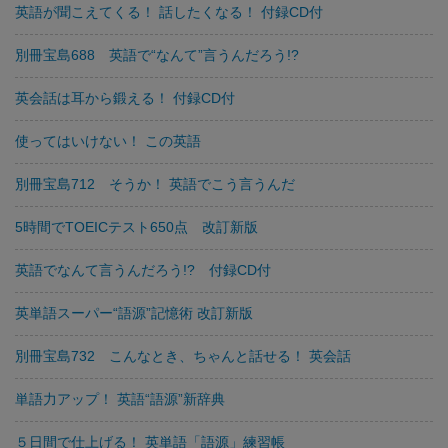
英語が聞こえてくる！ 話したくなる！ 付録CD付
別冊宝島688 英語で“なんて”言うんだろう!?
英会話は耳から鍛える！ 付録CD付
使ってはいけない！ この英語
別冊宝島712 そうか！ 英語でこう言うんだ
5時間でTOEICテスト650点 改訂新版
英語でなんて言うんだろう!? 付録CD付
英単語スーパー“語源”記憶術 改訂新版
別冊宝島732 こんなとき、ちゃんと話せる！ 英会話
単語力アップ！ 英語“語源”新辞典
５日間で仕上げる！ 英単語「語源」練習帳