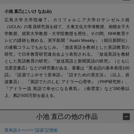
小池 直己(こいけ なおみ)
広島大学大学院修了。カリフォルニア大学ロサンゼルス校
（UCLA）の客員研究員を経て、大東文化大学准教授、相模女子大
学教授、就実大学教授・大学院教授を歴任。その間、NHK教育テ
レビの講師も務める。英字新聞『Asahi Weekly』（朝日新聞社）
の連載コラムでもおなじみ。「放送英語を教材とした英語教育の
研究」で日本教育研究連合会より表彰される。『放送英語を教材
とした英語教育の研究』『放送英語と新聞英語の研究』（ともに
北星堂書店）などの研究書がある。著書は『英会話の基本表現100
話』『語源でふやそう英単語』『話すための英文法』（以上、岩
波書店）、『英語でたのしむ アドラー心理学』（PHP研究所）、
『アドラー流 英語で幸せになる勇気』（南雲堂）など390冊以
上、累計500万部を超える。
小池 直己の他の作品
英単語スーパー“語源”記憶術