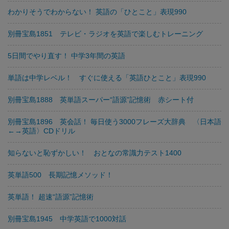
わかりそうでわからない！ 英語の「ひとこと」表現990
別冊宝島1851 テレビ・ラジオを英語で楽しむトレーニング
5日間でやり直す！ 中学3年間の英語
単語は中学レベル！ すぐに使える「英語ひとこと」表現990
別冊宝島1888 英単語スーパー“語源”記憶術 赤シート付
別冊宝島1896 英会話！ 毎日使う3000フレーズ大辞典 〈日本語
←→英語〉CDドリル
知らないと恥ずかしい！ おとなの常識力テスト1400
英単語500 長期記憶メソッド！
英単語！ 超速“語源”記憶術
別冊宝島1945 中学英語で1000対話