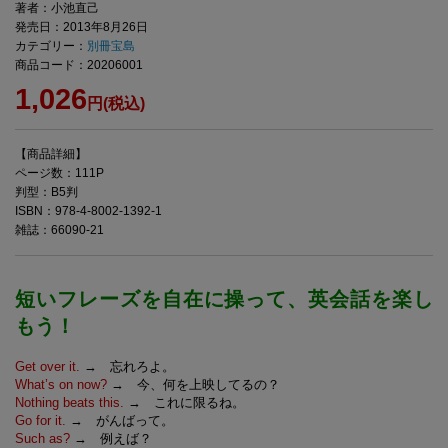
著者：小池直己
発売日：2013年8月26日
カテゴリー：
別冊宝島
商品コード：20206001
1,026
円(税込)
【商品詳細】
ページ数：111P
判型：B5判
ISBN：978-4-8002-1392-1
雑誌：66090-21
短いフレーズを自在に操って、英会話を楽し
もう！
Get over it.
→ 忘れろよ。
What’s on now?
→ 今、何を上映してるの？
Nothing beats this.
→ これに限るね。
Go for it.
→ がんばって。
Such as?
→ 例えば？