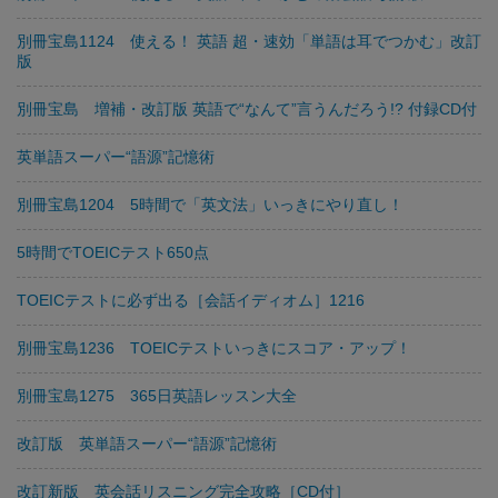
別冊宝島1124 使える！ 英語 超・速効「単語は耳でつかむ」改訂
版
別冊宝島 増補・改訂版 英語で“なんて”言うんだろう!? 付録CD付
英単語スーパー“語源”記憶術
別冊宝島1204 5時間で「英文法」いっきにやり直し！
5時間でTOEICテスト650点
TOEICテストに必ず出る［会話イディオム］1216
別冊宝島1236 TOEICテストいっきにスコア・アップ！
別冊宝島1275 365日英語レッスン大全
改訂版 英単語スーパー“語源”記憶術
改訂新版 英会話リスニング完全攻略［CD付］