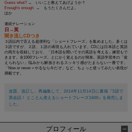
Guess what?
→ いいこと教えてあげようか？
Enough's enough.
→ もうたくさんだよ。
ほか
連続ナレーション
日→英
聞き流しCDつき
３語以内で言える超便利な「ショートフレーズ」を集めました。多くは
３語ですが、２語、１語の表現も入れています。CDには日本語と英語
の両方を収録しており、「日本語を聞いてその英語を考える」練習もで
きます。全1000フレーズ。とにかく覚えるのが簡単。英語学習本の「覚
えられない」悩みから解放されるスッキリ感がたまらない一冊です。
「Now or never＝やるなら今だぞ」など、ちょっと使ってみたい表現が
満載です。
改題、改訂し、再編集して、2014年11月14日に書籍『3語で
英会話！ とことん使えるショートフレーズ1600』を発売しま
した。
プロフィール