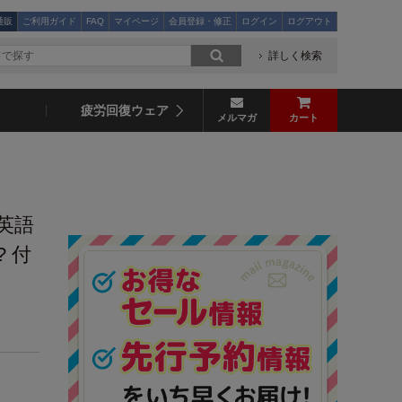
通販
ご利用ガイド
FAQ
マイページ
会員登録・修正
ログイン
ログアウト
詳しく検索
疲労回復ウェア
メルマガ
カート
英語
 付