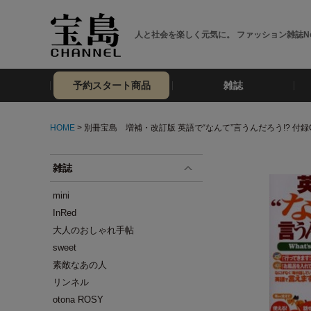
人と社会を楽しく元気に。 ファッション雑誌No
予約スタート商品
雑誌
HOME
> 別冊宝島 増補・改訂版 英語で“なんて”言うんだろう!? 付録
雑誌
mini
InRed
大人のおしゃれ手帖
sweet
素敵なあの人
リンネル
otona ROSY