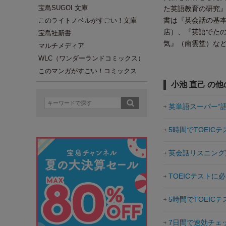
宝島SUGOI 文庫
た英語教育の研究
書は『英会話の基本
このライトノベルがすごい！文庫
店）、『英語でたの
宝島社新書
気』（南雲堂）など
マルチメディア
WLC（ワンダーランドコミックス）
このマンガがすごい！コミックス
小池 直己 の
英単語スーパー“
5時間でTOEICテ
英会話リスニング
TOEICテストに
5時間でTOEICテ
7日間で速効チェッ