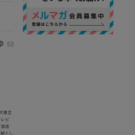
大東文
テレビ
「放送
教材とし