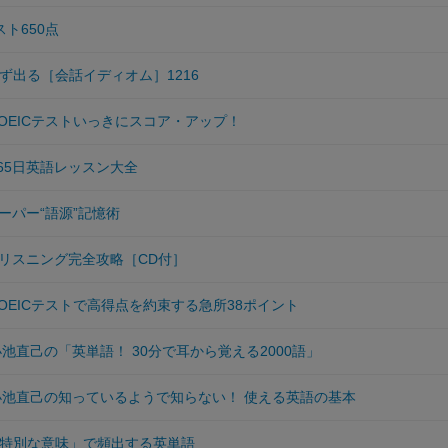
スト650点
必ず出る［会話イディオム］1216
TOEICテストいっきにスコア・アップ！
365日英語レッスン大全
ーパー“語源”記憶術
リスニング完全攻略［CD付］
TOEICテストで高得点を約束する急所38ポイント
小池直己の「英単語！ 30分で耳から覚える2000語」
 小池直己の知っているようで知らない！ 使える英語の基本
に「特別な意味」で頻出する英単語