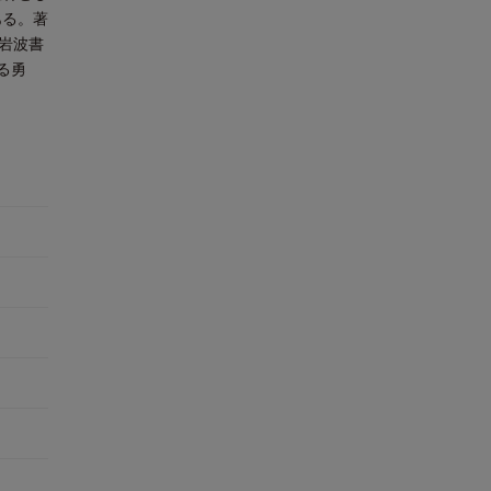
ある。著
岩波書
る勇