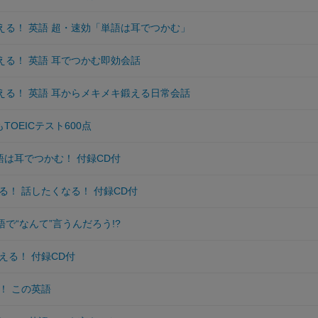
使える！ 英語 超・速効「単語は耳でつかむ」
える！ 英語 耳でつかむ即効会話
使える！ 英語 耳からメキメキ鍛える日常会話
TOEICテスト600点
語は耳でつかむ！ 付録CD付
る！ 話したくなる！ 付録CD付
語で“なんて”言うんだろう!?
える！ 付録CD付
！ この英語