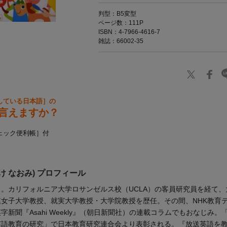
判型：B5変型
ページ数：111P
ISBN：4-7966-4616-7
雑誌：66002-35
している日本語］の
言えますか？
ェック便利帳］付
け なおみ) プロフィール
。カリフォルニア大学ロサンゼルス校（UCLA）の客員研究員を経て、
女子大学教授、就実大学教授・大学院教授を歴任。その間、NHK教育
新聞『Asahi Weekly』（朝日新聞社）の連載コラムでもおなじみ。
英語教育の研究」で日本教育研究連合会より表彰される。『放送英語を