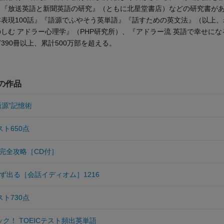
』『放送英語と新聞英語の研究』（ともに北星堂書店）などの研究書が
表現100話』『語源でふやそう英単語』『話すための英文法』（以上、
しむ アドラー心理学』（PHP研究所）、『アドラー流 英語で幸せにな
390冊以上、累計500万部を超える。
他の作品
語源”記憶術
スト650点
完全攻略［CD付］
必ず出る［会話イディオム］1216
スト730点
ク！ TOEICテスト頻出英単語