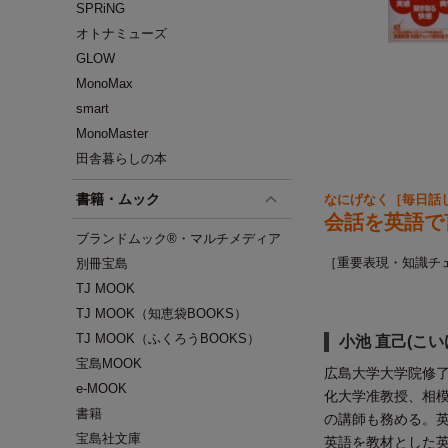
SPRiNG
オトナミューズ
GLOW
MonoMax
smart
MonoMaster
田舎暮らしの本
書籍・ムック
なにげなく［毎日話
会話を英語で
ブランドムック®・マルチメディア
［重要表現・知識チ
別冊宝島
TJ MOOK
TJ MOOK（知恵袋BOOKS）
TJ MOOK（ふくろうBOOKS）
小池 直己(こい
宝島MOOK
広島大学大学院修了
e-MOOK
化大学准教授、相模
書籍
の講師も務める。英字
宝島社文庫
英語を教材とした