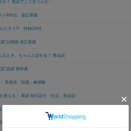
そうか！ 英語でこう言うんだ
テスト650点 改訂新版
んだろう!? 付録CD付
源”記憶術 改訂新版
こんなとき、ちゃんと話せる！ 英会話
語“語源”新辞典
！ 英単語「語源」練習帳
効 使える！ 英語 毎日話す「生活」英会話
出る英語・できる英語速効！ 速習！ 小池直己の集中ゼミ
「問いかけ上手！」の英会話