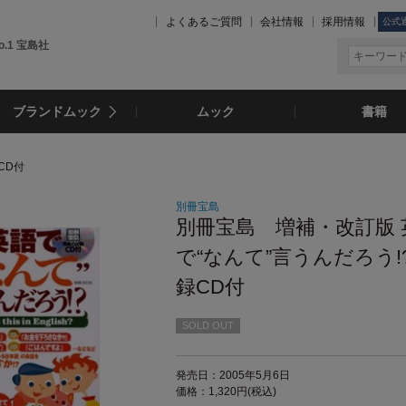
よくあるご質問
会社情報
採用情報
公式
.1 宝島社
ブランドムック
ムック
書籍
CD付
別冊宝島
別冊宝島 増補・改訂版 
で“なんて”言うんだろう!?
録CD付
SOLD OUT
発売日：2005年5月6日
価格：1,320円(税込)