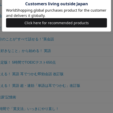
どんどん仲よくなれる！ 英会話
会話は80の動詞で話せる！
とこと英会話CD辞典 充実の付録CD2枚付
分のことが“すべて話せる！”英会話
「好きなこと」から始める！ 英語
定版！ 5時間でTOEICテスト650点
使える！ 英語 耳でつかむ即効会話 改訂版
 使える！ 英語 超・速効「単語は耳でつかむ」改訂版
語源”記憶術
 5時間で「英文法」いっきにやり直し！