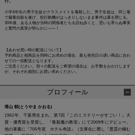
作。
小学6年生の男子生徒がクラスメイトを毒殺した。男子生徒は、同じ毒
で服毒自殺を遂げ、犯行動機がはっきりしないまま事件は幕を閉じる。
30年後、ある人物が当時の関係者たちを訪ね歩くと、思いも寄らぬ事実
と驚愕の真実が明らかに――！
【あわせ買い時の配送について】
予約商品と他商品を同時にお求めの場合、最も発売日の遅い商品に合わ
せての一括配送となります。
ご注意ください。別々の配送をご希望の場合は、お手数をおかけします
が、それぞれ個別にお買い求めください。
プロフィール
塔山 郁(とうやま かおる)
1962年、千葉県生まれ。第7回『このミステリーがすごい！』大
賞・優秀賞を受賞し、『毒殺魔の教室』にて2009年にデビュー。
他の著書に『705号室 ホテル奇談』（文庫化に際し『悪霊の棲む