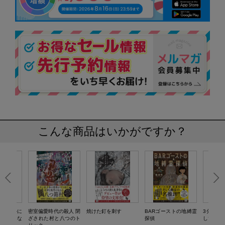
こんな商品はいかがですか？
！ 誰かに
密室偏愛時代の殺人 閉
焼けた釘を刺す
BARゴーストの地縛霊
3分で読
る怖いはな
ざされた村と八つのト
探偵
してしま