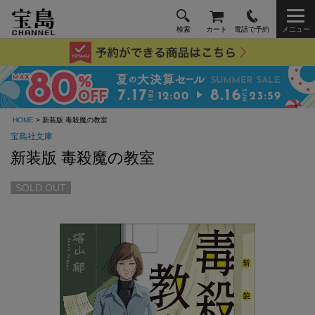
検索
カート
電話で予約
メニュー
HOME
> 新装版 毒殺魔の教室
宝島社文庫
新装版 毒殺魔の教室
SOLD OUT