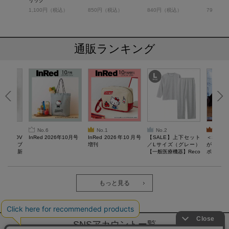
リック
）
1,100円（税込）
850円（税込）
840円（税込）
790円（
通販ランキング
No.6
No.1
No.2
No.3
AN LOV
InRed 2026年10月号
InRed 2026年10月号
【SALE】上下セット
＜SAL
スケッチブ
増刊
／Lサイズ（グレー）
がある 
る毎日。新
【一般医療機器】Reco
ポーチBO
verypro Lab. 疲労回復
ウェア 長袖クルーネッ
ク・ロングパンツ
もっと見る
SNSアカウントー覧