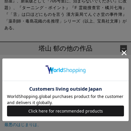
部屋』、新装版として『705号室に、泊まらないでください』に改
題）、『ターニング・ポイント』『F 霊能搜查官・橘川七海』
『「舌」は口ほどにものを言う 漢方薬局てんぐさ堂の事件簿』
「薬剤師・毒島花織の名推理」シリーズ（以上、宝島社文庫）が
ある。
塔山 郁の他の作品
毒殺魔の教室
705号室 ホテル奇談
毒殺魔の教室（上）
毒殺魔の教室（下）
悪霊の棲む部屋
最悪のはじまりは、