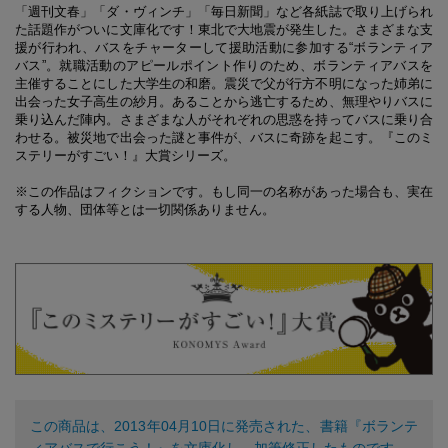
「週刊文春」「ダ・ヴィンチ」「毎日新聞」など各紙誌で取り上げられ
た話題作がついに文庫化です！東北で大地震が発生した。さまざまな支
援が行われ、バスをチャーターして援助活動に参加する“ボランティア
バス”。就職活動のアピールポイント作りのため、ボランティアバスを
主催することにした大学生の和磨。震災で父が行方不明になった姉弟に
出会った女子高生の紗月。あることから逃亡するため、無理やりバスに
乗り込んだ陣内。さまざまな人がそれぞれの思惑を持ってバスに乗り合
わせる。被災地で出会った謎と事件が、バスに奇跡を起こす。『このミ
ステリーがすごい！』大賞シリーズ。
※この作品はフィクションです。もし同一の名称があった場合も、実在
する人物、団体等とは一切関係ありません。
この商品は、2013年04月10日に発売された、書籍『ボランテ
ィアバスで行こう！』を文庫化し、加筆修正したものです。