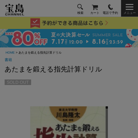
検索
カート
電話で予約
メニュー
HOME
> あたまを鍛える指先計算ドリル
書籍
あたまを鍛える指先計算ドリル
SOLD OUT