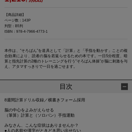
【商品詳細】
ページ数：143P
判型：B5判
ISBN：978-4-7966-4773-1
本作は、“そろばん”を道具として「計算」と「手指を動かす」ことの複
合効果により、読者の脳を若返らせるための本です。一日5分程度、暗
算と指先計算の2種のトレーニングを行う“そろばん体操”が脳に刺激を与
え、アタマすっきりで一日を過ごせます。
目次
8週間計算ドリル収録／横書きフォーム採用
脳の中心をよみがえらせる
（筆算）計算と（ソロバン）手指運動
みなさん、こんな症状はありませんか？
●人の名前や漢字がときどき思い出せない