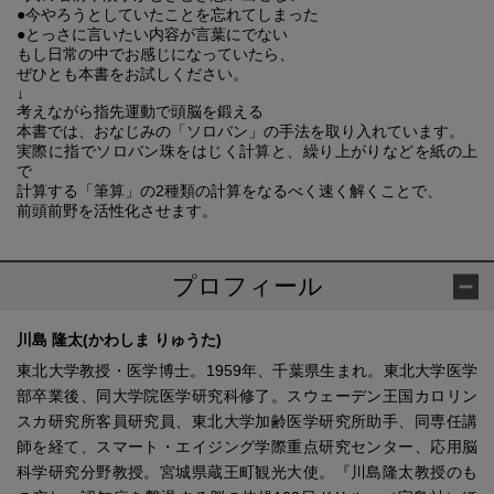
●今やろうとしていたことを忘れてしまった
●とっさに言いたい内容が言葉にでない
もし日常の中でお感じになっていたら、
ぜひとも本書をお試しください。
↓
考えながら指先運動で頭脳を鍛える
本書では、おなじみの「ソロバン」の手法を取り入れています。
実際に指でソロバン珠をはじく計算と、繰り上がりなどを紙の上
で
計算する「筆算」の2種類の計算をなるべく速く解くことで、
前頭前野を活性化させます。
プロフィール
川島 隆太(かわしま りゅうた)
東北大学教授・医学博士。1959年、千葉県生まれ。東北大学医学
部卒業後、同大学院医学研究科修了。スウェーデン王国カロリン
スカ研究所客員研究員、東北大学加齢医学研究所助手、同専任講
師を経て、スマート・エイジング学際重点研究センター、応用脳
科学研究分野教授。宮城県蔵王町観光大使。『川島隆太教授のも