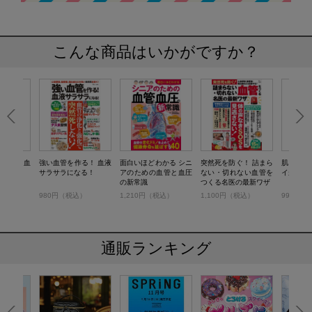
こんな商品はいかがですか？
返る！ 血
強い血管を作る！ 血液
面白いほどわかる シニ
突然死を防ぐ！ 詰まら
肌も腸も
ッチ
サラサラになる！
アのための血管と血圧
ない・切れない血管を
イが続く
の新常識
つくる名医の最新ワザ
税込）
980円（税込）
1,210円（税込）
1,100円（税込）
990円（
通販ランキング