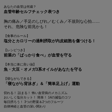
あなたの血管は何歳？
血管年齢セルフチェック表つき
胸の痛み／手足のしびれ／むくみ／不規則な心拍……
それ、危険な前兆かも！
【食事のルール】
塩分とカロリーの過剰摂取が内皮細胞を傷つける！
【レシピつき】
前菜の「ばっかり食べ」が血管を守る
【本当に体に良い油】
魚・大豆・オメガ3系オイルがあなたを守る
【寝ながらできる】
「寝ながら背泳ぎ」＆「簡単足上げ」運動
切れる！ 詰まる！ 怖い血管病のメカニズム
おいしく塩分カット！ 簡単！ 14の減塩のコツ
毎日摂ろう！ 3つの野菜＆2つのフルーツ
自律神経と血管の深い関わり