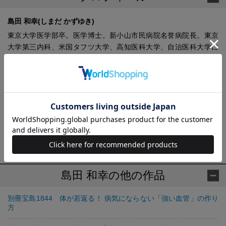
島田 和幸(しまだ かずゆき)
東京大学医学部卒。医学博士。新小山市民病院名誉病院長。東京
大学第三内科、米国タフツ大学、高知医科大学、自治医科大学に
て講師・教授や病院長などを歴任。2010年日本高血圧学会理事長
に就任。2012年小山市民病院の病院長に就任。2013年新小山市民
病院の理事長・病院長に就任。同年、自治医科大学名誉教授とな
る。2025年3月に新小山市民病院の理事長・病院長を退任。同年4
月より名誉病院長に就任。第8回日本心臓財団研究奨励賞、日本高
血圧学会栄誉賞などの賞歴がある。TJ MOOK『強い血管をつくる
習慣』（宝島社）、『血圧サージに殺されない50の方法』（自由
国民社）など著書多数。
島田 和幸の他の作品
別冊宝島1844 体が若返る！ 病気にならない「強い血管」の作り
方