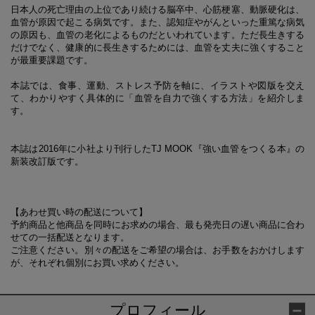
日本人の死亡理由の上位であり続ける脳卒中、心筋梗塞、動脈硬化は、
血管が原因で起こる病気です。また、認知症やがんといった重篤な病気
の原因も、血管の老化によるものだといわれています。ただ長生きする
だけでなく、健康的に長生きするためには、血管を丈夫に強くすること
が最重要課題です。
本誌では、食事、運動、ストレス予防を軸に、イラストや図版を交え
て、わかりやすく具体的に「血管を自力で強くする方法」を紹介しま
す。
本誌は2016年に小社より刊行したTJ MOOK『強い血管をつくる本』の
新装改訂版です。
【あわせ買い時の配送について】
予約商品と他商品を同時にお求めの場合、最も発売日の遅い商品に合わ
せての一括配送となります。
ご注意ください。別々の配送をご希望の場合は、お手数をおかけします
が、それぞれ個別にお買い求めください。
プロフィール