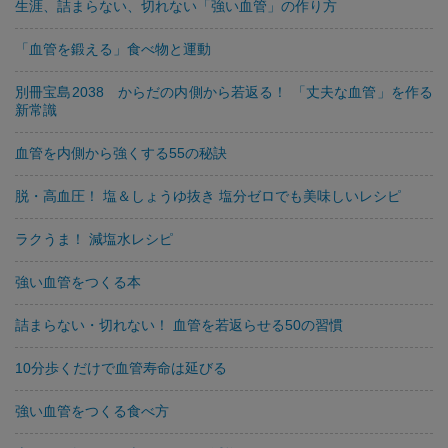
生涯、詰まらない、切れない「強い血管」の作り方
「血管を鍛える」食べ物と運動
別冊宝島2038 からだの内側から若返る！ 「丈夫な血管」を作る
新常識
血管を内側から強くする55の秘訣
脱・高血圧！ 塩＆しょうゆ抜き 塩分ゼロでも美味しいレシピ
ラクうま！ 減塩水レシピ
強い血管をつくる本
詰まらない・切れない！ 血管を若返らせる50の習慣
10分歩くだけで血管寿命は延びる
強い血管をつくる食べ方