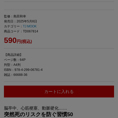
監修：島田和幸
発売日：2025年5月8日
カテゴリー：
TJ MOOK
商品コード：TD067814
590
円(税込)
【商品詳細】
ページ数：64P
判型：A4判
ISBN：978-4-299-06781-4
雑誌：66688-36
カートに入れる
脳卒中、心筋梗塞、動脈硬化……
突然死のリスクを防ぐ習慣50