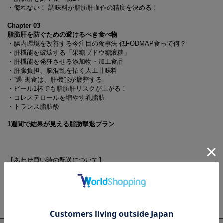
・侮れない！ 調味料が脂肪肝血作の精度を決める！
Chapter 03
脂肪肝を防ぐための避けるべき食べ物
・腸内環境を改善する今注目の食事法 低FODMAP食って何？
・肝機能を破壊する「果糖ブドウ糖液糖」
・肝機能を発狂させる添加物・加工食品
・肝臓負担、脳混乱を招く人工甘味料
・“過”肉食は、肝機能が疲弊する
・ビール1杯でも脂肪肝リスクが上がる！
・コレステロールを増やす乳脂肪
・トランス脂肪酸
1週間で結果が見える脂肪撃退プラン
【あわせ買い時の配送について】
予約商品と他商品を同時にお求めの場合、最も発売日の遅い商品に合わ
せての一括配送となります。
ご注意ください。別々の配送をご希望の場合は、お手数をおかけします
が、それぞれ個別にお買い求めください。