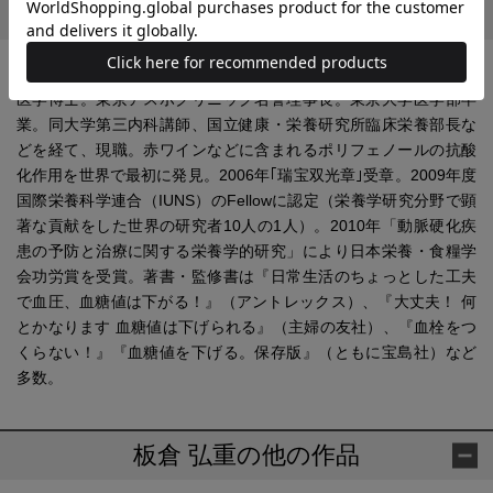
プロフィール
板倉 弘重(いたくら ひろしげ)
医学博士。東京アスボクリニック名誉理事長。東京大学医学部卒
業。同大学第三内科講師、国立健康・栄養研究所臨床栄養部長な
どを経て、現職。赤ワインなどに含まれるポリフェノールの抗酸
化作用を世界で最初に発見。2006年｢瑞宝双光章｣受章。2009年度
国際栄養科学連合（IUNS）のFellowに認定（栄養学研究分野で顕
著な貢献をした世界の研究者10人の1人）。2010年「動脈硬化疾
患の予防と治療に関する栄養学的研究」により日本栄養・食糧学
会功労賞を受賞。著書・監修書は『日常生活のちょっとした工夫
で血圧、血糖値は下がる！』（アントレックス）、『大丈夫！ 何
とかなります 血糖値は下げられる』（主婦の友社）、『血栓をつ
くらない！』『血糖値を下げる。保存版』（ともに宝島社）など
多数。
板倉 弘重の他の作品