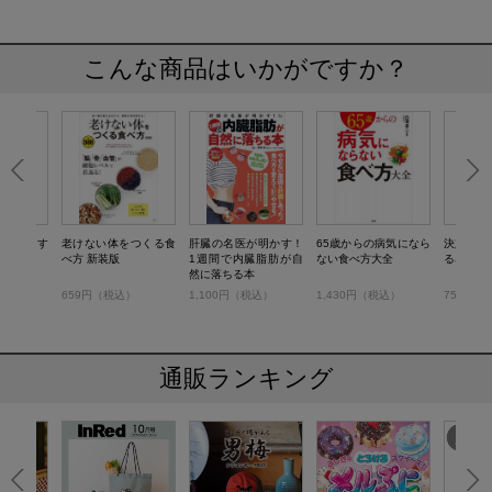
こんな商品はいかがですか？
腸を強くす
老けない体をつくる食
肝臓の名医が明かす！
65歳からの病気になら
決定版！
べ方 新装版
1週間で内臓脂肪が自
ない食べ方大全
る名医の
然に落ちる本
）
659円（税込）
1,100円（税込）
1,430円（税込）
759円（
通販ランキング