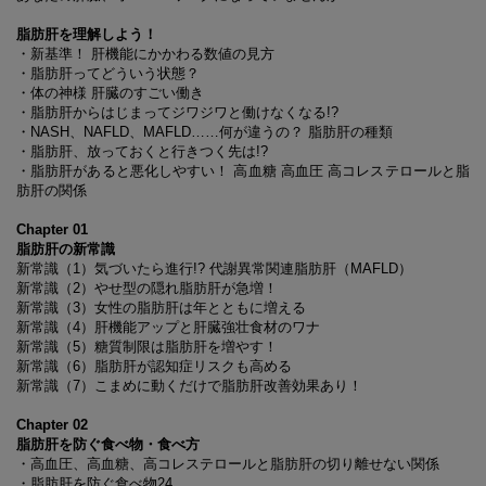
脂肪肝を理解しよう！
・新基準！ 肝機能にかかわる数値の見方
・脂肪肝ってどういう状態？
・体の神様 肝臓のすごい働き
・脂肪肝からはじまってジワジワと働けなくなる!?
・NASH、NAFLD、MAFLD……何が違うの？ 脂肪肝の種類
・脂肪肝、放っておくと行きつく先は!?
・脂肪肝があると悪化しやすい！ 高血糖 高血圧 高コレステロールと脂
肪肝の関係
Chapter 01
脂肪肝の新常識
新常識（1）気づいたら進行!? 代謝異常関連脂肪肝（MAFLD）
新常識（2）やせ型の隠れ脂肪肝が急増！
新常識（3）女性の脂肪肝は年とともに増える
新常識（4）肝機能アップと肝臓強壮食材のワナ
新常識（5）糖質制限は脂肪肝を増やす！
新常識（6）脂肪肝が認知症リスクも高める
新常識（7）こまめに動くだけで脂肪肝改善効果あり！
Chapter 02
脂肪肝を防ぐ食べ物・食べ方
・高血圧、高血糖、高コレステロールと脂肪肝の切り離せない関係
・脂肪肝を防ぐ食べ物24