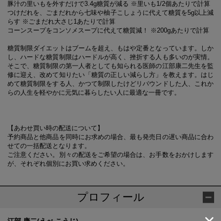
豚汁の里いもを外すだけで3.4g糖質が減る ※里いも1/2個あたりで計算
つけだれを、ごまだれから七味や柚子こしょうに代えて糖質を5g以上減
らす ※ごまだれ大さじ1あたりで計算
コーンスープをコンソメスープに代えて糖質減！ ※200gあたりで計算
糖質制限ダイエットはブームを超え、もはや定番となっています。しか
し、ハードな糖質制限はハードルが高く、挫折する人も多いのが実情。
そこで、糖質制限の第一人者としても知られる医師の江部康二先生を監
修に迎え、改めて知りたい「糖質の正しい減らし方」を教えます。はじ
めて糖質制限をする人、かつて制限したけどリバウンドした人、これか
らの人生を軽やかに元気に暮らしたい人に最適な一冊です。
【あわせ買い時の配送について】
予約商品と他商品を同時にお求めの場合、最も発売日の遅い商品に合わ
せての一括配送となります。
ご注意ください。別々の配送をご希望の場合は、お手数をおかけします
が、それぞれ個別にお買い求めください。
プロフィール