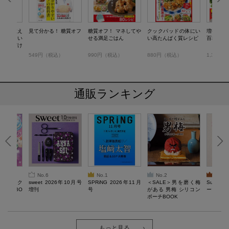
ロから教え
見て分かる！ 糖質オフ
糖質オフ！ マネしてや
クックパッドの体にい
増補新版
的に正しい
せる満足ごはん
い高たんぱく質レシピ
百科
」見るだけ
税込）
549円（税込）
990円（税込）
880円（税込）
1,320
通販ランキング
No.6
No.1
No.2
No.3
ろけるスク
sweet 2026年10月号
SPRiNG 2026年11月
＜SALE＞男を磨く梅
Sumikko
ルぷにBO
増刊
号
がある 男梅 シリコン
ーツチャ
ポーチBOOK
もっと見る