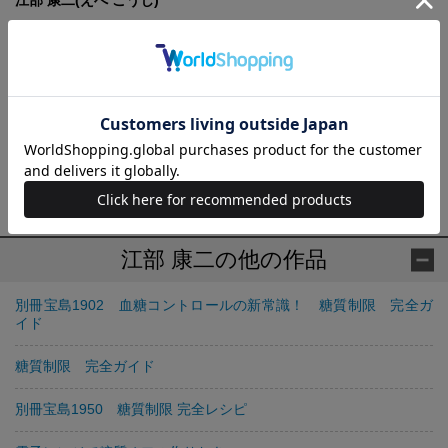
江部 康二(えべ こうじ)
1950年、京都府生まれ。京都市右京区の高雄病院理事長。数多く
の臨床活動の中からダイエット、糖尿病克服に画期的な効果があ
る「糖質制限食」の体系を確立。ブログ「ドクター江部の糖尿病
徒然日記」（
http://koujiebe.blog95.fc2.com
）にて糖尿病や糖質制
限食にまつわる情報を日々発信している。『「糖質オフ！」健康
法 主食を抜けば生活習慣病は防げる！』（PHP文庫）、『内臓脂
肪がストンと落ちる食事術』（ダイヤモンド社）など多数の著書
がある。
江部 康二の他の作品
別冊宝島1902 血糖コントロールの新常識！ 糖質制限 完全ガ
イド
糖質制限 完全ガイド
別冊宝島1950 糖質制限 完全レシピ