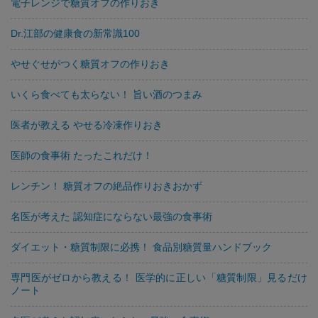
電子レンジで糖質オフの作りおき
Dr.江部の健康食の新常識100
やせぐせがつく糖質オフの作りおき
いくら食べても太らない！ 旨い酒のつまみ
医者が教える やせる冷凍作りおき
医師の食事術 たったこれだけ！
レンチン！ 糖質オフの絶品作りおきおかず
名医が考えた 認知症にならない最強の食事術
ダイエット・糖質制限に必携！ 食品別糖質量ハンドブック
専門医がゼロから教える！ 医学的に正しい「糖質制限」見るだけ
ノート