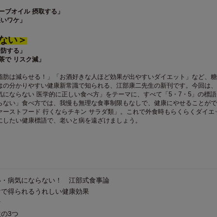
ーブオイル 摂取する」
悪いワケ」
ない＞
予防する」
茶で リスク減」
脂肪は減らせる！」「お酒好きな人ほど効果が出やすいダイエット」など、糖
はの分かりやすい健康新常識で知られる、江部康二先生の新刊です。今回は、
気にならない 医学的に正しい食べ方」をテーマに、すべて「5・7・5」の標
らない」食べ方では、我慢も無理な食事制限もなしで、健康にやせることがで
ァーストフード 行くならチキン サラダ類」。これで外食時もらくらくダイエ
にしたい健康標語で、老いと病を遠ざけましょう。
い・病気にならない！ 江部式食事論
けで得られるうれしい健康効果
ケ
の3つ