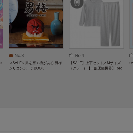
No.3
No.4
メ
＜SALE＞男を磨く梅がある 男梅
【SALE】上下セット／Mサイズ
s
シリコンポーチBOOK
（グレー）【一般医療機器】Rec
overypro Lab. 疲労回復ウェア 長
袖クルーネック・ロングパンツ