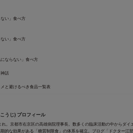
らない」食べ方
けない」食べ方
気にならない」食べ方
康神話
スメと避けるべき食品一覧表
 こうじ) プロフィール
生まれ。京都市右京区の高雄病院理事長。数多くの臨床活動の中からダイ
画期的な効果がある「糖質制限食」の体系を確立。ブログ「ドクター江