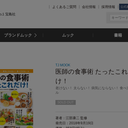
よくあるご質問
会社情報
採用情報
公式
.1 宝島社
ブランドムック
ムック
書籍
TJ MOOK
医師の食事術 たったこ
け！
老けない！ 太らない！ 病気にならない！ 食べ
ル
SOLD OUT
著者：江部康二 監修
発売日：2018年9月19日