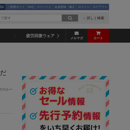
通販
ご利用ガイド
FAQ
マイページ
会員登録・修正
ログイン
ログアウト
詳しく検索
疲労回復ウェア
メルマガ
カート
れだ
方のルー