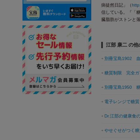
病徒然日記」（
http
信している。『「糖
臓脂肪がストンと
江部 康二 の
別冊宝島1902
糖質制限 完全ガ
別冊宝島1950 
電子レンジで糖質
Dr.江部の健康食の
やせぐせがつく糖