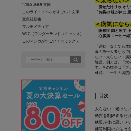
＜太らない＞
宝島SUGOI 文庫
「痩せたけりゃ オリ
このライトノベルがすごい！文庫
「お袋の 味が体に 
宝島社新書
＜病気になら
マルチメディア
「認知症 肉と魚で 
WLC（ワンダーランドコミックス）
「心臓病 コーヒー緑
このマンガがすごい！コミックス
「運動しなくても体
食の第一人者ならで
ない・太らない・病
解説。例えば、「太
す。その標語は「フ
可能に！一生の習慣
目次
太らない・老けな
糖質を制限するだ
糖質が体に悪いワ
糖質制限の方法は次