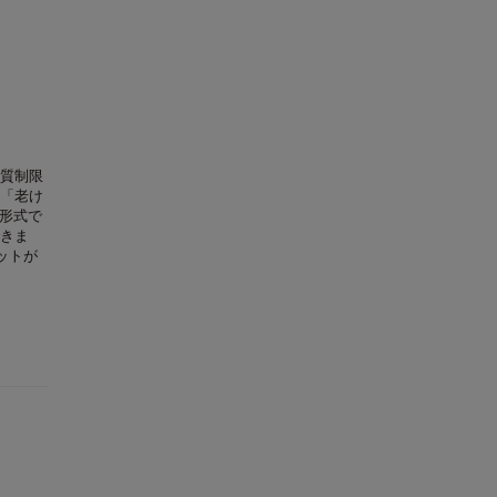
質制限
「老け
語形式で
きま
ットが