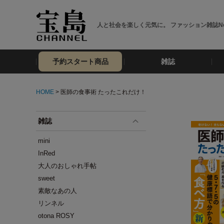
人と社会を楽しく元気に。 ファッション雑誌No
予約スタート商品
雑誌
HOME
> 医師の食事術 たったこれだけ！
雑誌
mini
InRed
大人のおしゃれ手帖
sweet
素敵なあの人
リンネル
otona ROSY