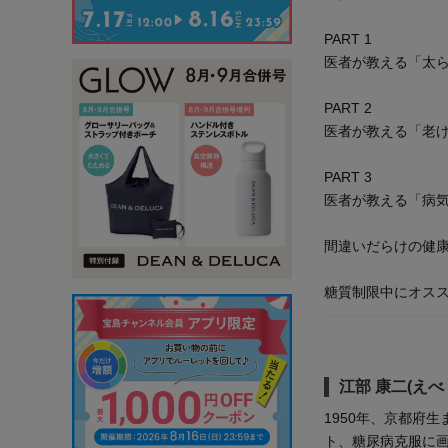
PART 1
医者が教える「太
PART 2
医者が教える「老
PART 3
医者が教える「病
間違いだらけの健
糖質制限中にオス
江部 康二(えべ
1950年、京都府
ト、糖尿病克服に