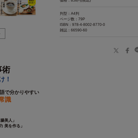
価格：858円(税込)
判型：A4判
ページ数：79P
ISBN：978-4-8002-8770-0
雑誌：66590-60
事術
け！
標語で分かりやすい
常識
 腸美人」
力 美を作る」