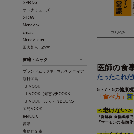
SPRiNG
オトナミューズ
GLOW
MonoMax
smart
立ち読み
MonoMaster
田舎暮らしの本
書籍・ムック
医師の食
ブランドムック®・マルチメディア
たったこれだ
別冊宝島
TJ MOOK
5・7・5の健康
TJ MOOK（知恵袋BOOKS）
「食べ方」
新
TJ MOOK（ふくろうBOOKS）
宝島MOOK
＜老けない＞
e-MOOK
「発酵食 食物繊維で
「サーモンの 抗酸化
書籍
宝島社文庫