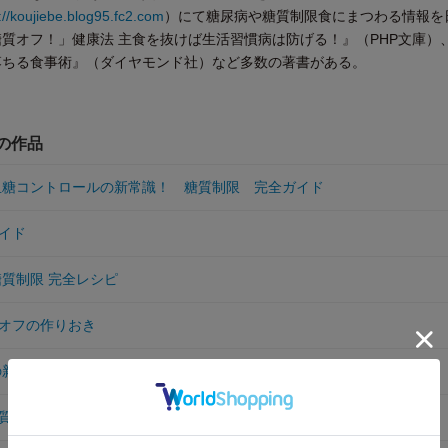
://koujiebe.blog95.fc2.com
）にて糖尿病や糖質制限食にまつわる情報を
質オフ！」健康法 主食を抜けば生活習慣病は防げる！』（PHP文庫）
落ちる食事術』（ダイヤモンド社）など多数の著書がある。
他の作品
 血糖コントロールの新常識！ 糖質制限 完全ガイド
イド
糖質制限 完全レシピ
オフの作りおき
新常識100
質オフの作りおき