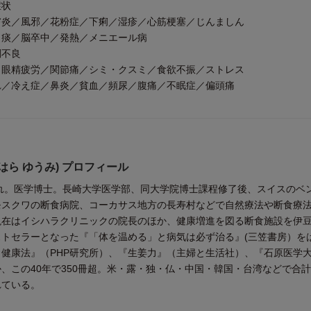
症状
／風邪／花粉症／下痢／湿疹／心筋梗塞／じんましん
／脳卒中／発熱／メニエール病
不良
精疲労／関節痛／シミ・クスミ／食欲不振／ストレス
冷え症／鼻炎／貧血／頻尿／腹痛／不眠症／偏頭痛
はら ゆうみ) プロフィール
まれ。医学博士。長崎大学医学部、同大学院博士課程修了後、スイスのベ
モスクワの断食病院、コーカサス地方の長寿村などで自然療法や断食療
現在はイシハラクリニックの院長のほか、健康増進を図る断食施設を伊
ストセラーとなった『「体を温める」と病気は必ず治る』(三笠書房）を
健康法』（PHP研究所）、『生姜力』（主婦と生活社）、『石原医学
、この40年で350冊超。米・露・独・仏・中国・韓国・台湾などで合計1
れている。