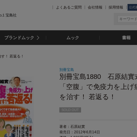
よくあるご質問
会社情報
採用情報
公式
.1 宝島社
ブランドムック
ムック
書籍
治す！ 若返る！
別冊宝島
別冊宝島1880 石原結實
「空腹」で免疫力を上げ
を治す！ 若返る！
SOLD OUT
著者：石原結實
発売日：2012年6月14日