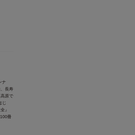
ンナ
法、長寿
豆高原で
はじ
大全』
00冊