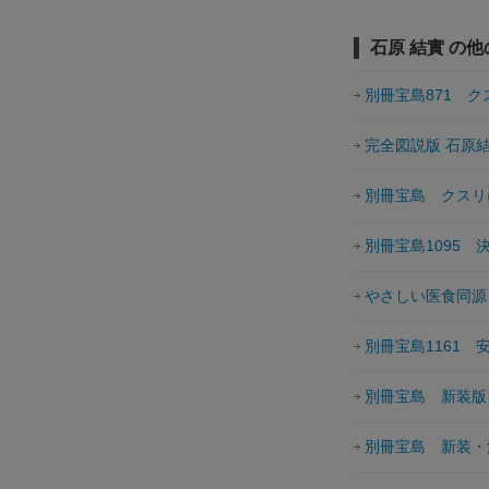
石原 結實 の
別冊宝島871 
完全図説版 石原
別冊宝島 クスリ
別冊宝島1095
やさしい医食同源
別冊宝島1161
別冊宝島 新装版
別冊宝島 新装・