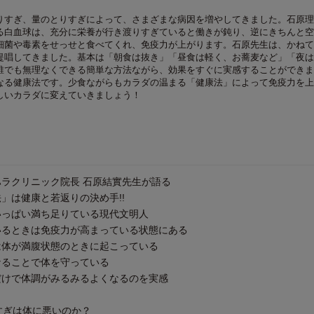
りすぎ、量のとりすぎによって、さまざまな病因を増やしてきました。石原理
る白血球は、充分に栄養が行き渡りすぎていると働きが鈍り、逆にきちんと空
細菌や毒素をせっせと食べてくれ、免疫力が上がります。石原先生は、かねて
提唱してきました。基本は「朝食は抜き」「昼食は軽く、お蕎麦など」「夜は
誰でも無理なくできる簡単な方法ながら、効果をすぐに実感することができま
なる健康法です。少食ながらもカラダの温まる「健康法」によって免疫力を上
しいカラダに変えていきましょう！
ラクリニック院長 石原結實先生が語る
」は健康と若返りの決め手!!
っぱい満ち足りている現代文明人
るときは免疫力が高まっている状態にある
体が満腹状態のときに起こっている
ることで体を守っている
けで体調がみるみるよくなるのを実感
べすぎは体に悪いのか？