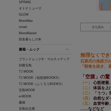
SPRiNG
オトナミューズ
GLOW
MonoMax
smart
立ち読み
MonoMaster
田舎暮らしの本
書籍・ムック
無理なくでき
ブランドムック®・マルチメディア
石原式の免疫力
別冊宝島
「朝食を抜き、昼
TJ MOOK
「空腹」の驚
TJ MOOK（知恵袋BOOKS）
（一）
心筋梗塞
TJ MOOK（ふくろうBOOKS）
（ニ）
体温を上
宝島MOOK
（三）
「うつ」
e-MOOK
（四）
自然なダ
書籍
（五）
血管年齢
……などなど
宝島社文庫