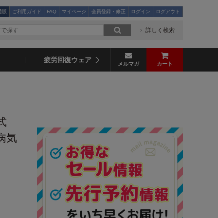
通販
ご利用ガイド
FAQ
マイページ
会員登録・修正
ログイン
ログアウト
詳しく検索
疲労回復ウェア
メルマガ
カート
式
病気