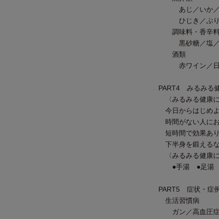
あじ／いか／い
ひじき／ぶり／
調味料・香辛
黒砂糖／塩／生
酒類
赤ワイン／日本
PART4 みるみ
〈みるみる健康に
今日からはじめよ
時間がない人にお
短時間で効果あり
下半身を鍛えるな
〈みるみる健康に
●手湯 ●足湯 
PART5 症状・
生活習慣病
ガン／高血圧症／