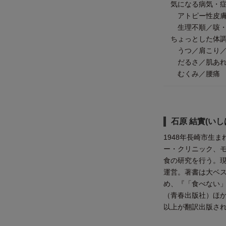
気になる病気・
アトピー性皮膚炎
生理不順／咳・痰
ちょっとした体調
うつ／肩こり／眼
だるさ／肌あれ／
むくみ／腰痛
石原 結實(いし
1948年長崎市生
ー・クリニック、
食の研究を行う。
運営。著書は大ベ
め、『「食べない」
（青春出版社）ほか
以上が翻訳出版さ