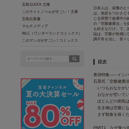
宝島SUGOI 文庫
日本人は、栄養のと
このライトノベルがすごい！文庫
は、免疫をつかさど
じる状態で血液中の
宝島社新書
の「空腹健康法」を
マルチメディア
も好きなだけ」で、
WLC（ワンダーランドコミックス）
誌は、空腹が快感に
調不良を治し、若々
このマンガがすごい！コミックス
目次
巻頭特集――イシハ
石原式「空腹健康法
いつもおなかがい
おなかが空いてい
ほとんどの病気は
生き物は空腹にな
まず朝食を抜くだ
PART1 なぜ食