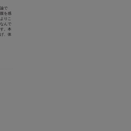
論で
腹を感
よりこ
なんで
す。本
げ、体