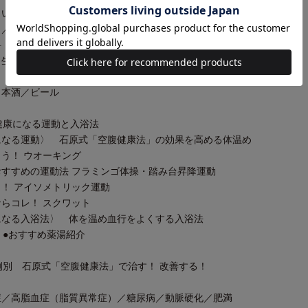
わし／かつお／鮭／さば／たら／しじみ／
ほたて／わかめ
料
姜／とうがらし／はちみつ／みそ
酒／ビール
る健康になる運動と入浴法
なる運動〉 石原式「空腹健康法」の効果を高める体温め
う！ ウオーキング
すすめの運動法 フラミンゴ体操・踏み台昇降運動
！ アイソメトリック運動
らコレ！ スクワット
なる入浴法〉 体を温め血行をよくする入浴法
●おすすめ薬湯紹介
症例別 石原式「空腹健康法」で治す！ 改善する！
高脂血症（脂質異常症）／糖尿病／動脈硬化／肥満