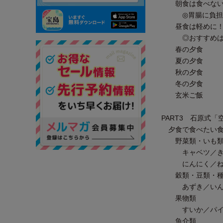
朝食は食べない
◎胃腸に負担を
昼食は軽めに！ 
◎おすすめは完
春の夕食
夏の夕食
秋の夕食
冬の夕食
玄米ご飯
PART3 石原式
夕食で食べたい食
野菜類・いも
キャベツ／きゅ
にんにく／ねぎ
穀類・豆類・種
あずき／いんげ
果物類
すいか／パイナ
魚介類