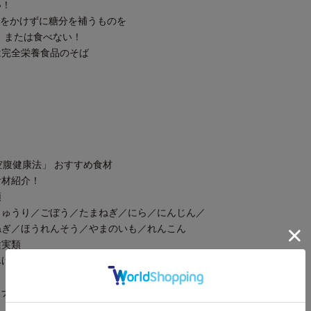
！
かけずに糖分を補うものを
または食べない！
全栄養食品のそば
「空腹健康法」 おすすめ食材
材紹介！
類
うり／ごぼう／たまねぎ／にら／にんじん／
／ほうれんそう／やまのいも／れんこん
実類
んまめ／ぎんなん／米／そば／だいず
ップル／ぶどう／プルーン／レモン／りんご