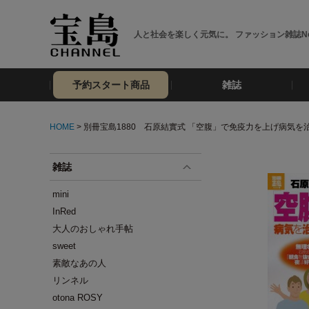
人と社会を楽しく元気に。 ファッション雑誌No
予約スタート商品
雑誌
HOME
> 別冊宝島1880 石原結實式 「空腹」で免疫力を上げ病気を
雑誌
mini
InRed
大人のおしゃれ手帖
sweet
素敵なあの人
リンネル
otona ROSY