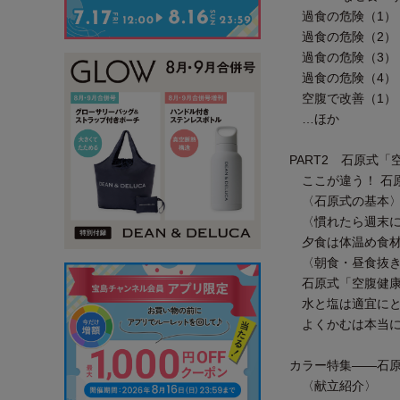
過食の危険（1）
過食の危険（2）
過食の危険（3）
過食の危険（4）
空腹で改善（1）
…ほか
PART2 石原式「
ここが違う！ 石
〈石原式の基本〉
〈慣れたら週末に
夕食は体温め食材な
〈朝食・昼食抜き
石原式「空腹健康
水と塩は適宜にと
よくかむは本当に
カラー特集――石原
〈献立紹介〉