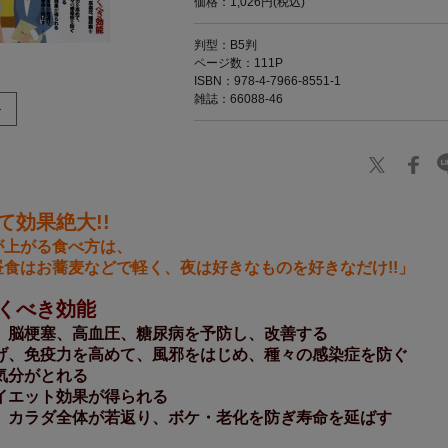
価格：1,026円(税込)
判型：B5判
ページ数：111P
ISBN：978-4-7966-8551-1
雑誌：66088-46
て効果絶大!!
が上がる食べ方は、
食はお蕎麦などで軽く、夜は好きなものを好きなだけ!!」
くべき効能
、脳梗塞、高血圧、糖尿病を予防し、改善する
げ、免疫力を高めて、風邪をはじめ、種々の感染症を防ぐ
気分がとれる
イエット効果が得られる
、カラダ全体が若返り、ボケ・老化を防ぎ寿命を延ばす