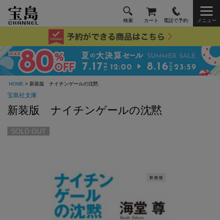
検索
カート
電話で予約
メニュー
HOME
> 新装版 ナイチンゲールの沈黙
宝島社文庫
新装版 ナイチンゲールの沈黙
SOLD OUT