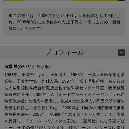
※この作品は、2006年10月に小社より単行本として刊行さ
れ、2008年9月に文庫化された上下巻を一冊にまとめ、新装
版にしたものです。
プロフィール
海堂 尊(かいどう たける)
1961年、千葉県生まれ。医学博士。1988年、千葉大学医学部を卒
業後、千葉大学第一外科入局。1997年、博士号取得後、独立行政
法人放射線医学総合研究所重粒子医科学センター病院・臨床検査
室医長に着任。2000年、Ai（オートプシー・イメージング：死亡
時画像診断）の概念を提唱し、以後Aiの社会導入と死因究明制度の
改善を目指し社会活動に励む。2009年より同所のAi情報研究推進
室室長を兼任。2006年、第4回『このミステリーがすごい！』大賞
を受賞し、『チーム・バチスタの栄光』（宝島社）にて作家デビ
ュー。全ての作品がリンクする「桜宮サーガ」シリーズは累計