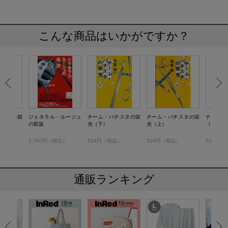
こんな商品はいかがですか？
コープの箱
ジェネラル・ルージュ
チーム・バチスタの栄
チーム・バチスタの栄
ナイチン
の凱旋
光（下）
光（上）
（下）
）
1,760円（税込）
524円（税込）
524円（税込）
524円（
通販ランキング