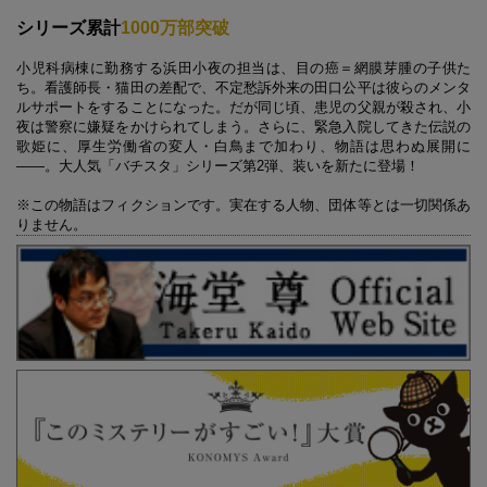
シリーズ累計
1000万部突破
小児科病棟に勤務する浜田小夜の担当は、目の癌＝網膜芽腫の子供た
ち。看護師長・猫田の差配で、不定愁訴外来の田口公平は彼らのメンタ
ルサポートをすることになった。だが同じ頃、患児の父親が殺され、小
夜は警察に嫌疑をかけられてしまう。さらに、緊急入院してきた伝説の
歌姫に、厚生労働省の変人・白鳥まで加わり、物語は思わぬ展開に
――。大人気「バチスタ」シリーズ第2弾、装いを新たに登場！
※この物語はフィクションです。実在する人物、団体等とは一切関係あ
りません。