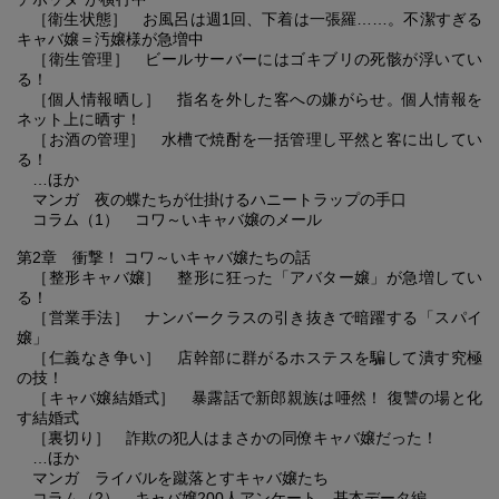
［衛生状態］ お風呂は週1回、下着は一張羅……。不潔すぎる
キャバ嬢＝汚嬢様が急増中
［衛生管理］ ビールサーバーにはゴキブリの死骸が浮いてい
る！
［個人情報晒し］ 指名を外した客への嫌がらせ。個人情報を
ネット上に晒す！
［お酒の管理］ 水槽で焼酎を一括管理し平然と客に出してい
る！
…ほか
マンガ 夜の蝶たちが仕掛けるハニートラップの手口
コラム（1） コワ～いキャバ嬢のメール
第2章 衝撃！ コワ～いキャバ嬢たちの話
［整形キャバ嬢］ 整形に狂った「アバター嬢」が急増してい
る！
［営業手法］ ナンバークラスの引き抜きで暗躍する「スパイ
嬢」
［仁義なき争い］ 店幹部に群がるホステスを騙して潰す究極
の技！
［キャバ嬢結婚式］ 暴露話で新郎親族は唖然！ 復讐の場と化
す結婚式
［裏切り］ 詐欺の犯人はまさかの同僚キャバ嬢だった！
…ほか
マンガ ライバルを蹴落とすキャバ嬢たち
コラム（2） キャバ嬢200人アンケート 基本データ編