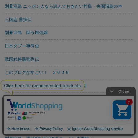
別冊宝島 ニッポン人なら読んでおきたい竹島・尖閣諸島の本
三国志 曹操伝
別冊宝島 闘う風俗嬢
日本タブー事件史
戦国武将最強列伝
このブログがすごい！ ２００６
１０日間でつかむ！ 伝わるハングル会話
新装版 ザ・風俗嬢
新装版 隣のサイコさん
別冊宝島1264 スペリングCDで「聞くだけ！」英単語力アップ