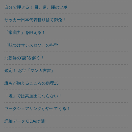
自分で押せる！ 目、肩、腰のツボ
サッカー日本代表斬り捨て御免！
「常識力」を鍛える！
「味つけサシスセソ」の科学
北朝鮮の“謎”を解く！
鑑定！ お宝「マンガ古書」
誰もが抱えるこころの病理13
「塩」では高血圧にならない！
ワークシェアリングがやってくる！
詳細データ ODAの“謎”