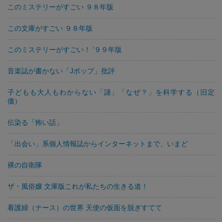
このミステリーがすごい ９８年版
この文庫がすごい ９８年版
このミステリーがすごい！ ’９９年版
音楽誌が書かない「Jポップ」批評
子どもも大人もわからない「謎」「なぜ？」を科学する（旧定
価）
伝染る「怖い話」
「出会い」系個人情報誌からインターネットまで、いまど
裸の自衛隊
ザ・風俗嬢 文庫版これが私たちの生きる道！
看護婦（ナース）の世界 天使の仮面を脱ぎすてて