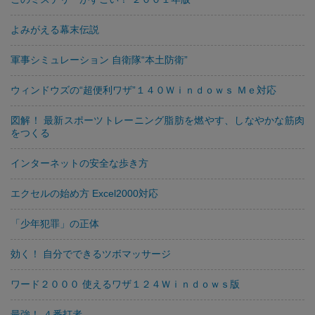
よみがえる幕末伝説
軍事シミュレーション 自衛隊“本土防衛”
ウィンドウズの“超便利ワザ”１４０Ｗｉｎｄｏｗｓ Ｍｅ対応
図解！ 最新スポーツトレーニング脂肪を燃やす、しなやかな筋肉
をつくる
インターネットの安全な歩き方
エクセルの始め方 Excel2000対応
「少年犯罪」の正体
効く！ 自分でできるツボマッサージ
ワード２０００ 使えるワザ１２４Ｗｉｎｄｏｗｓ版
最強！ ４番打者