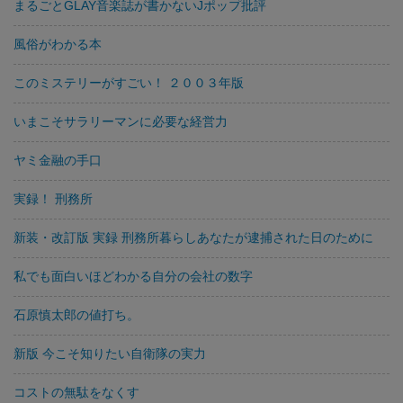
まるごとGLAY音楽誌が書かないJポップ批評
風俗がわかる本
このミステリーがすごい！ ２００３年版
いまこそサラリーマンに必要な経営力
ヤミ金融の手口
実録！ 刑務所
新装・改訂版 実録 刑務所暮らしあなたが逮捕された日のために
私でも面白いほどわかる自分の会社の数字
石原慎太郎の値打ち。
新版 今こそ知りたい自衛隊の実力
コストの無駄をなくす