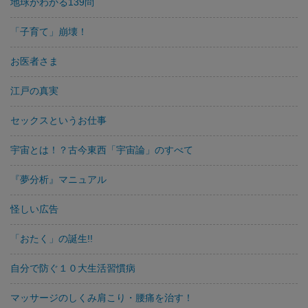
地球がわかる139問
「子育て」崩壊！
お医者さま
江戸の真実
セックスというお仕事
宇宙とは！？古今東西「宇宙論」のすべて
『夢分析』マニュアル
怪しい広告
「おたく」の誕生!!
自分で防ぐ１０大生活習慣病
マッサージのしくみ肩こり・腰痛を治す！