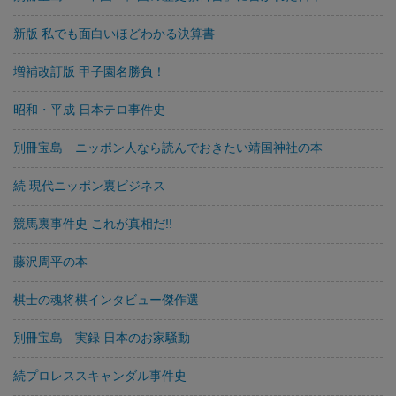
新版 私でも面白いほどわかる決算書
増補改訂版 甲子園名勝負！
昭和・平成 日本テロ事件史
別冊宝島 ニッポン人なら読んでおきたい靖国神社の本
続 現代ニッポン裏ビジネス
競馬裏事件史 これが真相だ!!
藤沢周平の本
棋士の魂将棋インタビュー傑作選
別冊宝島 実録 日本のお家騒動
続プロレススキャンダル事件史