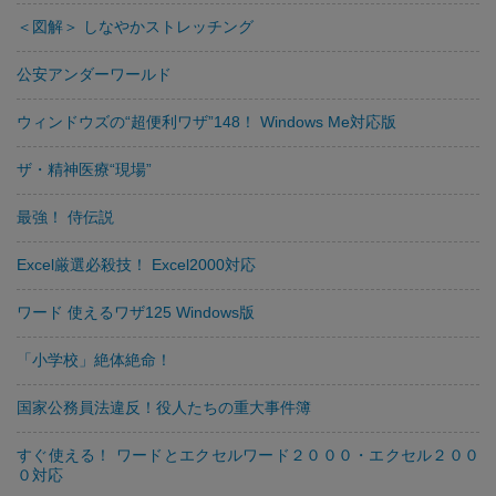
＜図解＞ しなやかストレッチング
公安アンダーワールド
ウィンドウズの“超便利ワザ”148！ Windows Me対応版
ザ・精神医療“現場”
最強！ 侍伝説
Excel厳選必殺技！ Excel2000対応
ワード 使えるワザ125 Windows版
「小学校」絶体絶命！
国家公務員法違反！役人たちの重大事件簿
すぐ使える！ ワードとエクセルワード２０００・エクセル２００
０対応