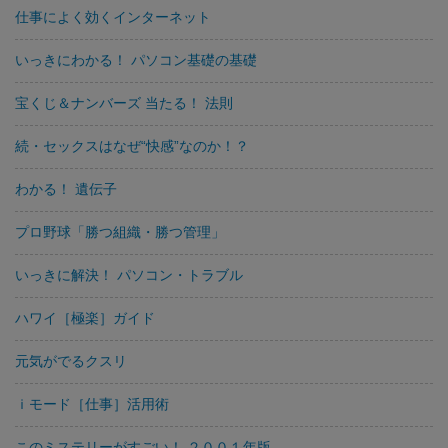
仕事によく効くインターネット
いっきにわかる！ パソコン基礎の基礎
宝くじ＆ナンバーズ 当たる！ 法則
続・セックスはなぜ“快感”なのか！？
わかる！ 遺伝子
プロ野球「勝つ組織・勝つ管理」
いっきに解決！ パソコン・トラブル
ハワイ［極楽］ガイド
元気がでるクスリ
ｉモード［仕事］活用術
このミステリーがすごい！ ２００１年版