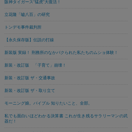
阪神タイガース“猛虎”大復活！
立花隆「嘘八百」の研究
トンデモ事件裁判所
【永久保存版】伝説の打線
新装版 実録！ 刑務所のなかパクられた私たちのムショ体験！
新装・改訂版 「子育て」崩壊！
新装・改訂版 ザ・交通事故
新装・改訂版 ザ・取り立て
モーニング娘。バイブル 知りたいこと、全部。
私でも面白いほどわかる決算書 これが生き残るサラリーマンの武
器だ！