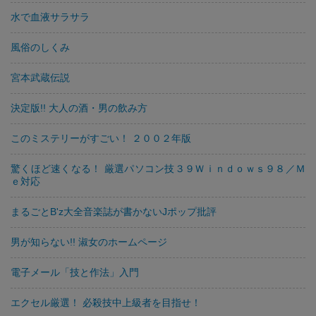
水で血液サラサラ
風俗のしくみ
宮本武蔵伝説
決定版!! 大人の酒・男の飲み方
このミステリーがすごい！ ２００２年版
驚くほど速くなる！ 厳選パソコン技３９Ｗｉｎｄｏｗｓ９８／Ｍ
ｅ対応
まるごとB'z大全音楽誌が書かないJポップ批評
男が知らない!! 淑女のホームページ
電子メール「技と作法」入門
エクセル厳選！ 必殺技中上級者を目指せ！