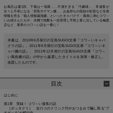
お風呂は週1回、下着は一張羅……不潔すぎる「汚嬢様」、常連客が
次々と不幸になる「邪気サゲマン嬢」、お金持ちの指紋や虹彩など生体
情報を売る「個人情報漏洩嬢」といったキャバクラ・風俗に潜むコワ～
いお姉さんたちや、水槽で焼酎を一括管理し平然と客に出している極悪
店など、業界のコワ～い話を一冊に！
本書は、2010年6月発行の宝島SUGOI文庫『コワ～いキャバ
クラの話』、2011年8月発行の宝島SUGOI文庫『コワ～いキ
ャバ嬢の話』、 2011年12月発行の宝島SUGOI文庫『コワ～
い風俗嬢の話』の中から厳選したタイトルを加筆・修正し、
改題したものです。
目次
はじめに
第1章 実録！ コワ～い接客の話
［ボッタクリ］ 女のコのドリンク代やおつまみで騙し取る“プ
チボッタ”が横行中