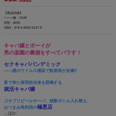
【商品詳細】
ページ数：254P
判型：B6判
ISBN：978-4-8002-0137-9
キャバ嬢とボーイが
男の楽園の裏側をすべてバラす！
セクキャバパンデミック
――謎のウイルス感染で歓楽街が全滅!!
客で来た採用担当者を恐喝する
就活キャバ嬢
ゴキブリビールサーバ、焼酎ボトル入れ替え、
極悪店
おつまみ再利用の
…ほか