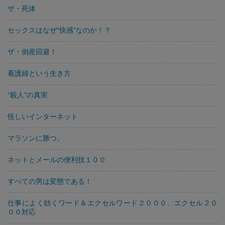
ザ・死体
セックスはなぜ“快感”なのか！？
ザ・倒産回避！
看護婦という生き方
“殺人”の真実
怪しいインターネット
マラソンに勝つ。
ネットとメールの便利技１００
すべての男は変態である！
仕事によく効くワード＆エクセルワード２０００、エクセル２０
００対応