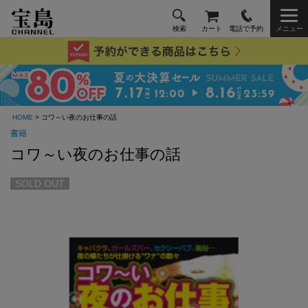
検索
カート
電話で予約
メニュー
HOME
> コワ～い夜のお仕事の話
書籍
コワ～い夜のお仕事の話
SOLD OUT