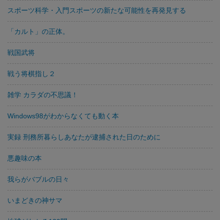
スポーツ科学・入門スポーツの新たな可能性を再発見する
「カルト」の正体。
戦国武将
戦う将棋指し２
雑学 カラダの不思議！
Windows98がわからなくても動く本
実録 刑務所暮らしあなたが逮捕された日のために
悪趣味の本
我らがバブルの日々
いまどきの神サマ