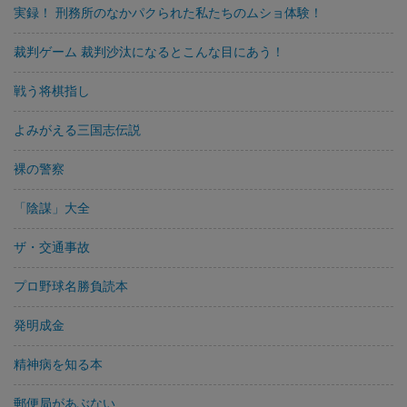
実録！ 刑務所のなかパクられた私たちのムショ体験！
裁判ゲーム 裁判沙汰になるとこんな目にあう！
戦う将棋指し
よみがえる三国志伝説
裸の警察
「陰謀」大全
ザ・交通事故
プロ野球名勝負読本
発明成金
精神病を知る本
郵便局があぶない