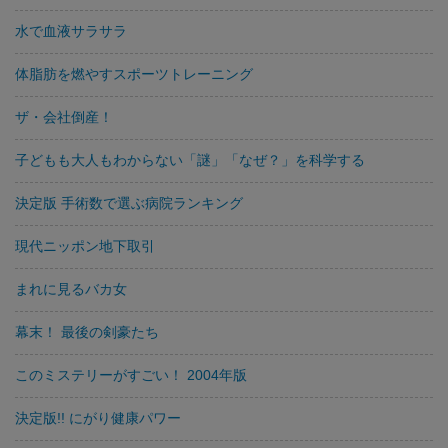
水で血液サラサラ
体脂肪を燃やすスポーツトレーニング
ザ・会社倒産！
子どもも大人もわからない「謎」「なぜ？」を科学する
決定版 手術数で選ぶ病院ランキング
現代ニッポン地下取引
まれに見るバカ女
幕末！ 最後の剣豪たち
このミステリーがすごい！ 2004年版
決定版!! にがり健康パワー