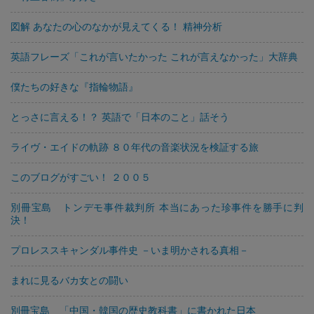
図解 あなたの心のなかが見えてくる！ 精神分析
英語フレーズ「これが言いたかった これが言えなかった」大辞典
僕たちの好きな『指輪物語』
とっさに言える！？ 英語で「日本のこと」話そう
ライヴ・エイドの軌跡 ８０年代の音楽状況を検証する旅
このブログがすごい！ ２００５
別冊宝島 トンデモ事件裁判所 本当にあった珍事件を勝手に判
決！
プロレススキャンダル事件史 －いま明かされる真相－
まれに見るバカ女との闘い
別冊宝島 「中国・韓国の歴史教科書」に書かれた日本