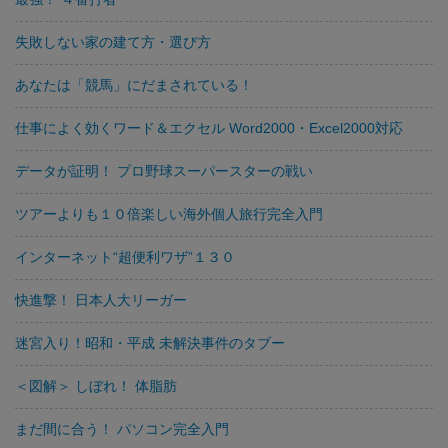
失敗しない家の建て方・選び方
あなたは「競馬」にだまされている！
仕事によく効くワード＆エクセル Word2000・Excel2000対応
データが証明！ プロ野球スーパースターの戦い
ツアーよりも１０倍楽しい海外個人旅行完全入門
インターネット“超便利ワザ”１３０
快進撃！ 日本人大リーガー
迷宮入り！昭和・平成 未解決事件のタブー
＜図解＞ しぼれ！ 体脂肪
まだ間に合う！ パソコン完全入門