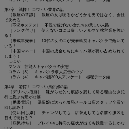
第3章 戦慄！ コワ～い業界の話
［銀座の常識］ 銀座の女は寝るかどうかを男ではなく、会社
で決める
［不況ホステス］ 不況で稼げない女たちの悲しい末路
［ランク付け］ 使えないコには厳しいノルマで枕営業を強い
る！
［未成年売春］ 10代の女のコが売春斡旋キャバクラで働いて
いる！
［中国マネー］ 中国の成金たちにキャバ嬢が買い占められて
しまう！
…ほか
マンガ 芸能人キャバクラの実態
コラム（3） キャバクラ求人広告のウソ
コラム（4） キャバ嬢200人アンケート 極秘データ編
第4章 驚愕！ コワ～い風俗嬢の話
［デリヘル痕跡］ 嫌がらせ的な痕跡を残して帰る理由なき犯
行に及ぶお騒がせ嬢
［携帯電話］ 風俗嬢に送った羞恥メールは店スタッフ全員で
回し読み！
［使い回し嬢］ チェンジしても、店替えしても名前や服装を
替えて現れる!?
［病気持ち］ プレイ中に持病の症状が出ても我慢するしかな
い!?