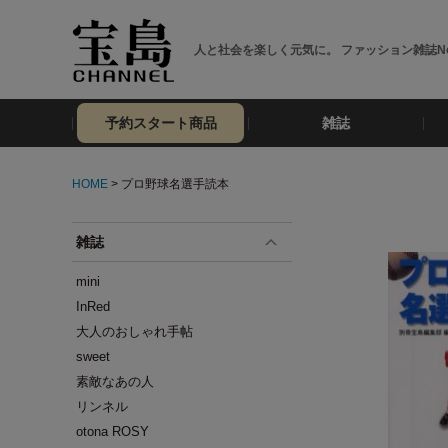
人と社会を楽しく元気に。 ファッション雑誌No
予約スタート商品
雑誌
HOME
> プロ野球名選手読本
雑誌
mini
InRed
大人のおしゃれ手帖
sweet
素敵なあの人
リンネル
otona ROSY