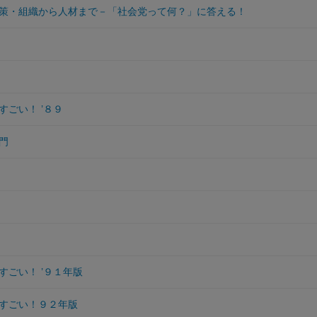
策・組織から人材まで－「社会党って何？」に答える！
すごい！ ’８９
門
すごい！ ’９１年版
すごい！９２年版