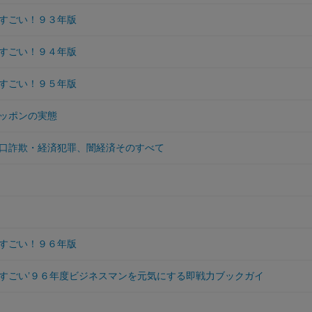
すごい！９３年版
すごい！９４年版
すごい！９５年版
ッポンの実態
口詐欺・経済犯罪、闇経済そのすべて
すごい！９６年版
すごい’９６年度ビジネスマンを元気にする即戦力ブックガイ