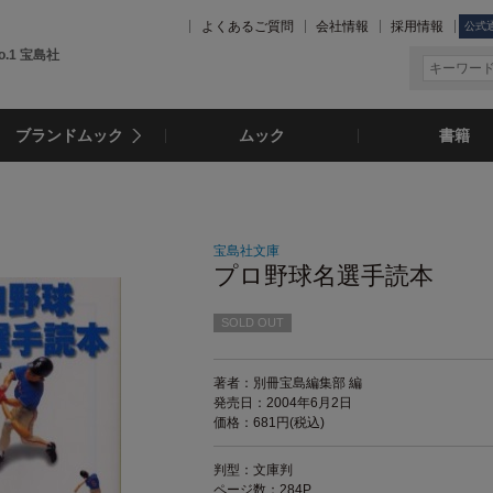
よくあるご質問
会社情報
採用情報
公式
.1 宝島社
ブランドムック
ムック
書籍
宝島社文庫
プロ野球名選手読本
SOLD OUT
著者：別冊宝島編集部 編
発売日：2004年6月2日
価格：681円(税込)
判型：文庫判
ページ数：284P