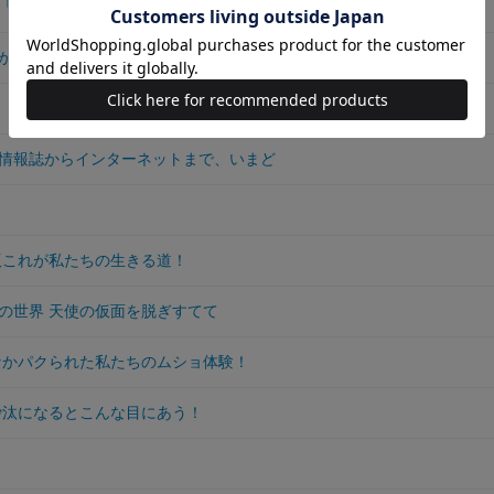
「Jポップ」批評
からない「謎」「なぜ？」を科学する（旧定価）
情報誌からインターネットまで、いまど
版これが私たちの生きる道！
の世界 天使の仮面を脱ぎすてて
なかパクられた私たちのムショ体験！
沙汰になるとこんな目にあう！