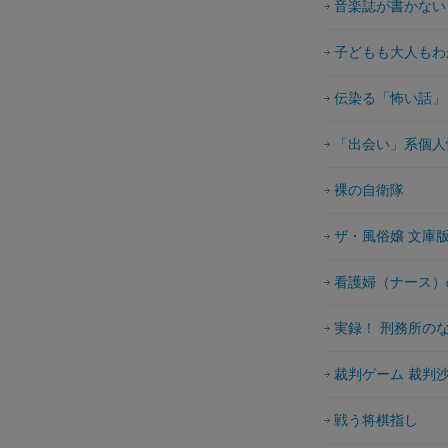
音楽誌が書かない
子どもも大人もわ
伝染る「怖い話」
「出会い」系個人
裸の自衛隊
ザ・風俗嬢 文庫
看護婦（ナース）
実録！ 刑務所の
裁判ゲーム 裁判
戦う将棋指し