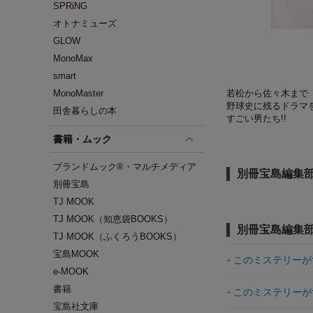
SPRiNG
オトナミューズ
GLOW
MonoMax
smart
MonoMaster
若松から佐々木まで
野球史に残るドラマ
田舎暮らしの本
すごい男たち!!
書籍・ムック
ブランドムック®・マルチメディア
別冊宝島編集部
別冊宝島
TJ MOOK
TJ MOOK（知恵袋BOOKS）
別冊宝島編集部
TJ MOOK（ふくろうBOOKS）
宝島MOOK
このミステリーが
e-MOOK
書籍
このミステリーが
宝島社文庫