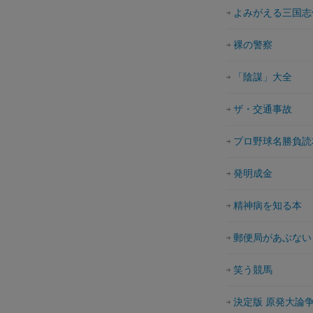
よみがえる三国志
裸の警察
「陰謀」大全
ザ・交通事故
プロ野球名勝負読
発明成金
精神病を知る本
郵便局があぶない
笑う競馬
決定版 原発大論